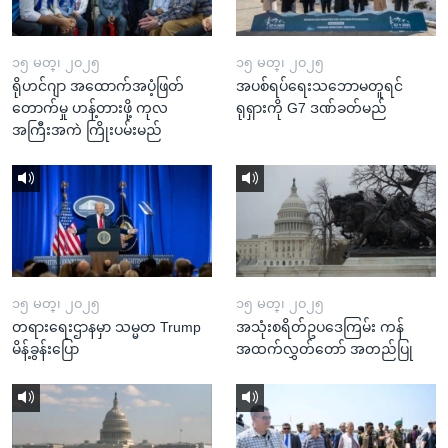
၁၅ မတ္၊ ၂၀၂၅
၁၅ မတ္၊ ၂၀၂၅
ရိုဟင်ဂျာ အထောက်အပံ့ဖြတ်
အပစ်ရပ်ရေးသဘောမတူရင်
တောက်မှု ဟန့်တားဖို့ ကုလ
ရုရှားကို G7 ဒဏ်ခတ်မည်
အကြီးအကဲ ကြိုးပမ်းမည်
၁၅ မတ္၊ ၂၀၂၅
၁၅ မတ္၊ ၂၀၂၅
တရားရေးဌာနမှာ သမ္မတ Trump
အသုံးစရိတ်ဥပဒေကြမ်း ကန်
မိန့်ခွန်းပြော
အထက်လွှတ်တော် အတည်ပြု