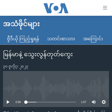
သုံး
ရ
လွယ်ကူ
အသံဖိုင်များ
မူလစာမျက်နှာ
စေ
မြန်မာ
ဗွီဒီယို ကြည့်ရှုရန်
သတင်းစာသား
အကြောင်း
သည့်
ကမ္ဘာ့သတင်းများ
Link
မြန်မာနဲ့ သွေးလွန်တုတ်ကွေး
ဗွီဒီယို
နိုင်ငံတကာ
များ
သတင်းလွတ်လပ်ခွင့်
အမေရိကန်
ပင်မ
၃၀ ဇူလိုင္၊ ၂၀၂၃
ရပ်ဝန်းတခု လမ်းတခု အလွန်
တရုတ်
အကြောင်းအရာ
သို့
အင်္ဂလိပ်စာလေ့လာမယ်
အစ္စရေး-ပါလက်စတိုင်း
ကျော်
အပတ်စဉ်ကဏ္ဍများ
အမေရိကန်သုံးအီဒီယံ
No media source currently available
ကြည့်
ရေဒီယိုနှင့်ရုပ်သံ အချက်အလက်များ
မကြေးမုံရဲ့ အင်္ဂလိပ်စာ
ရေဒီယို
ရန်
0:00
1:07
ပင်မ
ရေဒီယို/တီဗွီအစီအစဉ်
ရုပ်ရှင်ထဲက အင်္ဂလိပ်စာ
တီဗွီ