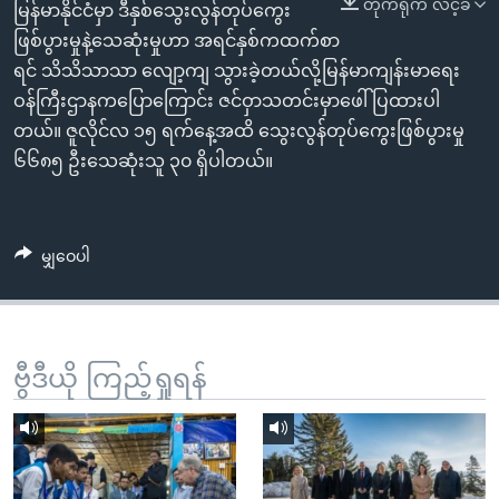
တိုက်ရိုက် လင့်ခ်
အ
မြန်မာနိုင်ငံမှာ ဒီနှစ်သွေးလွန်တုပ်ကွေး
သုတပဒေသာ အင်္ဂလိပ်စာ
ညွန်း
Learning English
ဖြစ်ပွားမှုနဲ့သေဆုံးမှုဟာ အရင်နှစ်ကထက်စာ
စာမျက်နှာ
ရင် သိသိသာသာ လျော့ကျ သွားခဲ့တယ်လို့မြန်မာကျန်းမာရေး
သို့
ဗွီအိုအေ လူမှုကွန်ယက်များ
ဝန်ကြီးဌာနကပြောကြောင်း ဇင်ဝှာသတင်းမှာဖေါ်ပြထားပါ
ကျော်
တယ်။ ဇူလိုင်လ ၁၅ ရက်နေ့အထိ သွေးလွန်တုပ်ကွေးဖြစ်ပွားမှု
ကြည့်
၆၆၈၅ ဦးသေဆုံးသူ ၃၀ ရှိပါတယ်။
ရန်
ဘာသာစကားများ
ရှာဖွေ
ရန်
မျှဝေပါ
နေရာ
သို့
ကျော်
ရန်
ဗွီဒီယို ကြည့်ရှုရန်