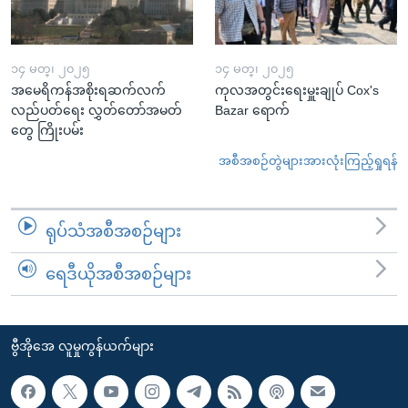
၁၄ မတ္၊ ၂၀၂၅
၁၄ မတ္၊ ၂၀၂၅
အမေရိကန်အစိုးရဆက်လက်
ကုလအတွင်းရေးမှူးချုပ် Cox's
လည်ပတ်ရေး လွှတ်တော်အမတ်
Bazar ရောက်
တွေ ကြိုးပမ်း
အစီအစဉ်တွဲများအားလုံးကြည့်ရှုရန်
ရုပ်သံအစီအစဉ်များ
ရေဒီယိုအစီအစဉ်များ
ဗွီအိုအေ လူမှုကွန်ယက်များ