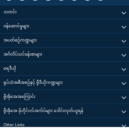
သတင်း
၀န်ဆောင်မှုများ
အပတ်စဉ်ကဏ္ဍများ
အင်္ဂလိပ်သင်ခန်းစာများ
ရေဒီယို
ရုပ်သံအစီအစဉ်နှင့် ဗွီဒီယိုကဏ္ဍများ
ဗွီအိုအေအကြောင်း
ဗွီအိုအေ မိုဘိုင်းလ်အက်ပ်များ ဒေါင်းလုတ်ယူရန်
Other Links