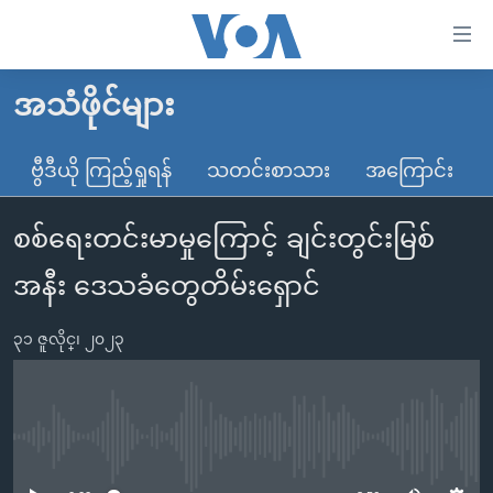
သုံး
ရ
လွယ်ကူ
အသံဖိုင်များ
မူလစာမျက်နှာ
စေ
မြန်မာ
ဗွီဒီယို ကြည့်ရှုရန်
သတင်းစာသား
အကြောင်း
သည့်
ကမ္ဘာ့သတင်းများ
Link
စစ်ရေးတင်းမာမှုကြောင့် ချင်းတွင်းမြစ်
ဗွီဒီယို
နိုင်ငံတကာ
များ
သတင်းလွတ်လပ်ခွင့်
အမေရိကန်
အနီး ဒေသခံတွေတိမ်းရှောင်
ပင်မ
ရပ်ဝန်းတခု လမ်းတခု အလွန်
တရုတ်
အကြောင်းအရာ
၃၁ ဇူလိုင္၊ ၂၀၂၃
သို့
အင်္ဂလိပ်စာလေ့လာမယ်
အစ္စရေး-ပါလက်စတိုင်း
ကျော်
အပတ်စဉ်ကဏ္ဍများ
အမေရိကန်သုံးအီဒီယံ
ကြည့်
ရေဒီယိုနှင့်ရုပ်သံ အချက်အလက်များ
မကြေးမုံရဲ့ အင်္ဂလိပ်စာ
ရေဒီယို
ရန်
No media source currently available
ပင်မ
ရေဒီယို/တီဗွီအစီအစဉ်
ရုပ်ရှင်ထဲက အင်္ဂလိပ်စာ
တီဗွီ