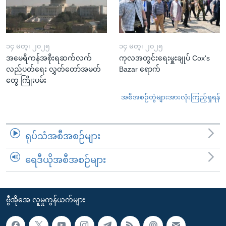
၁၄ မတ္၊ ၂၀၂၅
၁၄ မတ္၊ ၂၀၂၅
အမေရိကန်အစိုးရဆက်လက်
ကုလအတွင်းရေးမှူးချုပ် Cox's
လည်ပတ်ရေး လွှတ်တော်အမတ်
Bazar ရောက်
တွေ ကြိုးပမ်း
အစီအစဉ်တွဲများအားလုံးကြည့်ရှုရန်
ရုပ်သံအစီအစဉ်များ
ရေဒီယိုအစီအစဉ်များ
ဗွီအိုအေ လူမှုကွန်ယက်များ