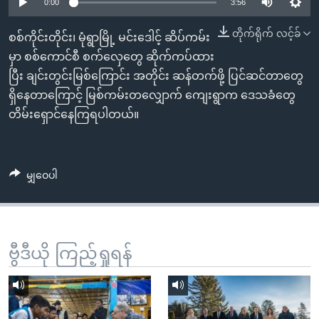
အ
0:00
3:56
သုတပဒေသာ အင်္ဂလိပ်စာ
ညွန်း
Learning English
တိုက်ရိုက် လင့်ခ်
စစ်ကိုင်းတိုင်း၊ မုံရွာမြို့ မင်းဒေါင့် ဆိပ်ကမ်း
စာမျက်နှာ
မှာ စစ်ကောင်စီ စက်လှေတွေ ဆိုက်ကပ်ထား
သို့
ဗွီအိုအေ လူမှုကွန်ယက်များ
ပြီး ချင်းတွင်းမြစ်ကြောင်း အတိုင်း ဆန်တက်ဖို့ ပြင်ဆင်တာတွေ
ကျော်
ရှိနေတာကြောင့် မြစ်ကမ်းတလျှောက် ကျေးရွာက ဒေသခံတွေ
ကြည့်
တိမ်းရှောင်နေကြရပါတယ်။
ရန်
ဘာသာစကားများ
ရှာဖွေ
ရန်
မျှဝေပါ
နေရာ
သို့
ကျော်
ရန်
ဗွီဒီယို ကြည့်ရှုရန်