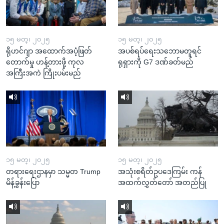
၁၅ မတ္၊ ၂၀၂၅
၁၅ မတ္၊ ၂၀၂၅
ရိုဟင်ဂျာ အထောက်အပံ့ဖြတ်
အပစ်ရပ်ရေးသဘောမတူရင်
တောက်မှု ဟန့်တားဖို့ ကုလ
ရုရှားကို G7 ဒဏ်ခတ်မည်
အကြီးအကဲ ကြိုးပမ်းမည်
၁၅ မတ္၊ ၂၀၂၅
၁၅ မတ္၊ ၂၀၂၅
တရားရေးဌာနမှာ သမ္မတ Trump
အသုံးစရိတ်ဥပဒေကြမ်း ကန်
မိန့်ခွန်းပြော
အထက်လွှတ်တော် အတည်ပြု