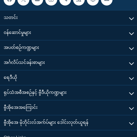
သတင်း
၀န်ဆောင်မှုများ
အပတ်စဉ်ကဏ္ဍများ
အင်္ဂလိပ်သင်ခန်းစာများ
ရေဒီယို
ရုပ်သံအစီအစဉ်နှင့် ဗွီဒီယိုကဏ္ဍများ
ဗွီအိုအေအကြောင်း
ဗွီအိုအေ မိုဘိုင်းလ်အက်ပ်များ ဒေါင်းလုတ်ယူရန်