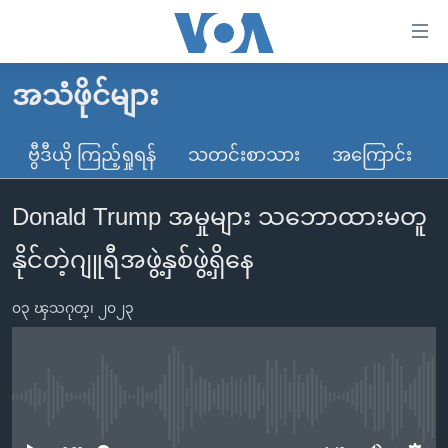
သုံး
ရ
လွယ်ကူ
အသံဖိုင်များ
မူလစာမျက်နှာ
စေ
မြန်မာ
ဗွီဒီယို ကြည့်ရှုရန်
သတင်းစာသား
အကြောင်း
သည့်
ကမ္ဘာ့သတင်းများ
Link
Donald Trump အမှုများ သဘောထားမတူ
ဗွီဒီယို
နိုင်ငံတကာ
များ
သတင်းလွတ်လပ်ခွင့်
အမေရိကန်
နိုင်တဲ့ဂျူရီအဖွဲ့နှစ်ဖွဲ့ရှိနေ
ပင်မ
ရပ်ဝန်းတခု လမ်းတခု အလွန်
တရုတ်
အကြောင်းအရာ
၀၃ ၾသဂုတ္၊ ၂၀၂၃
သို့
အင်္ဂလိပ်စာလေ့လာမယ်
အစ္စရေး-ပါလက်စတိုင်း
ကျော်
အပတ်စဉ်ကဏ္ဍများ
အမေရိကန်သုံးအီဒီယံ
ကြည့်
ရေဒီယိုနှင့်ရုပ်သံ အချက်အလက်များ
မကြေးမုံရဲ့ အင်္ဂလိပ်စာ
ရေဒီယို
ရန်
No media source currently available
ပင်မ
ရေဒီယို/တီဗွီအစီအစဉ်
ရုပ်ရှင်ထဲက အင်္ဂလိပ်စာ
တီဗွီ