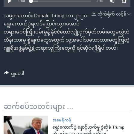
အ
0:00
1:40
သုတပဒေသာ အင်္ဂလိပ်စာ
ညွန်း
Learning English
တိုက်ရိုက် လင့်ခ်
သမ္မတဟောင်း Donald Trump ဟာ ၂၀၂၀
စာမျက်နှာ
ရွေးကောက်ပွဲရလဒ်ပြောင်းသွားအောင်
သို့
ဗွီအိုအေ လူမှုကွန်ယက်များ
တရားမဝင်ကြိုးပမ်းမှုနဲ့ နိုင်ငံတော်လျှို့ဝှက်မှတ်တမ်းတွေမလွှဲဘဲ
ကျော်
ထိန်းထားမှု စွဲချက်တွေအတွက် သူ့အပေါ်သဘောထားမတူကြတဲ့
ကြည့်
ဂျူရီအဖွဲ့နှစ်ဖွဲ့နဲ့ တရားသူကြီးတွေကို ရင်ဆိုင်ရဖို့ရှိပါတယ်။
ရန်
ဘာသာစကားများ
ရှာဖွေ
ရန်
မျှဝေပါ
နေရာ
သို့
ကျော်
ရန်
ဆက်စပ်သတင်းများ ...
အမေရိကန်
ရွေးကောက်ပွဲ နှောင့်ယှက်မှု စွဲဆိုခံ Trump
ကို မတ်လမှာ အမှုစစ်ဖို့ အမိန့်ချ