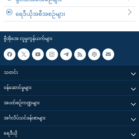
ရေဒီယိုအစီအစဉ်များ
ဗွီအိုအေ လူမှုကွန်ယက်များ
သတင်း
၀န်ဆောင်မှုများ
အပတ်စဉ်ကဏ္ဍများ
အင်္ဂလိပ်သင်ခန်းစာများ
ရေဒီယို