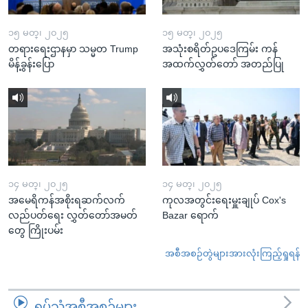
၁၅ မတ္၊ ၂၀၂၅
၁၅ မတ္၊ ၂၀၂၅
တရားရေးဌာနမှာ သမ္မတ Trump
အသုံးစရိတ်ဥပဒေကြမ်း ကန်
မိန့်ခွန်းပြော
အထက်လွှတ်တော် အတည်ပြု
၁၄ မတ္၊ ၂၀၂၅
၁၄ မတ္၊ ၂၀၂၅
အမေရိကန်အစိုးရဆက်လက်
ကုလအတွင်းရေးမှူးချုပ် Cox's
လည်ပတ်ရေး လွှတ်တော်အမတ်
Bazar ရောက်
တွေ ကြိုးပမ်း
အစီအစဉ်တွဲများအားလုံးကြည့်ရှုရန်
ရုပ်သံအစီအစဉ်များ