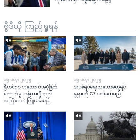
ဗွီဒီယို ကြည့်ရှုရန်
၁၅ မတ္၊ ၂၀၂၅
၁၅ မတ္၊ ၂၀၂၅
ရိုဟင်ဂျာ အထောက်အပံ့ဖြတ်
အပစ်ရပ်ရေးသဘောမတူရင်
တောက်မှု ဟန့်တားဖို့ ကုလ
ရုရှားကို G7 ဒဏ်ခတ်မည်
အကြီးအကဲ ကြိုးပမ်းမည်