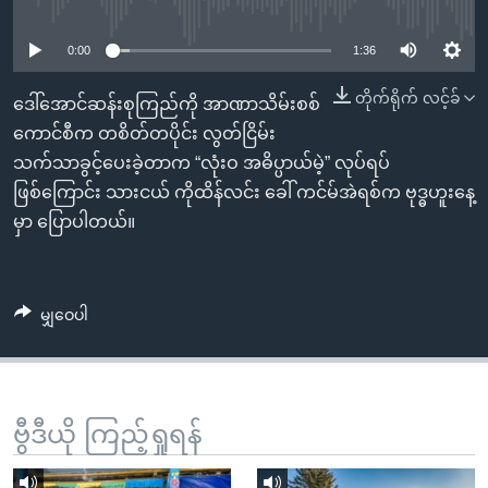
No media source currently available
အ
သုတပဒေသာ အင်္ဂလိပ်စာ
ညွန်း
Learning English
0:00
1:36
စာမျက်နှာ
သို့
ဗွီအိုအေ လူမှုကွန်ယက်များ
တိုက်ရိုက် လင့်ခ်
ဒေါ်အောင်ဆန်းစုကြည်ကို အာဏာသိမ်းစစ်
ကျော်
ကောင်စီက တစိတ်တပိုင်း လွတ်ငြိမ်း
ကြည့်
သက်သာခွင့်ပေးခဲ့တာက “လုံးဝ အဓိပ္ပာယ်မဲ့” လုပ်ရပ်
ရန်
ဖြစ်ကြောင်း သားငယ် ကိုထိန်လင်း ခေါ် ကင်မ်အဲရစ်က ဗုဒ္ဓဟူးနေ့
ဘာသာစကားများ
ရှာဖွေ
မှာ ပြောပါတယ်။
ရန်
နေရာ
သို့
မျှဝေပါ
ကျော်
ရန်
ဗွီဒီယို ကြည့်ရှုရန်