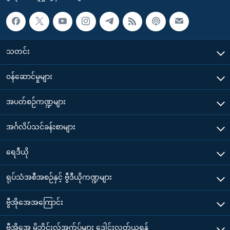
သတင်း
၀န်ဆောင်မှုများ
အပတ်စဉ်ကဏ္ဍများ
အင်္ဂလိပ်သင်ခန်းစာများ
ရေဒီယို
ရုပ်သံအစီအစဉ်နှင့် ဗွီဒီယိုကဏ္ဍများ
ဗွီအိုအေအကြောင်း
ဗွီအိုအေ မိုဘိုင်းလ်အက်ပ်များ ဒေါင်းလုတ်ယူရန်