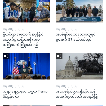
၁၅ မတ္၊ ၂၀၂၅
၁၅ မတ္၊ ၂၀၂၅
ရိုဟင်ဂျာ အထောက်အပံ့ဖြတ်
အပစ်ရပ်ရေးသဘောမတူရင်
တောက်မှု ဟန့်တားဖို့ ကုလ
ရုရှားကို G7 ဒဏ်ခတ်မည်
အကြီးအကဲ ကြိုးပမ်းမည်
၁၅ မတ္၊ ၂၀၂၅
၁၅ မတ္၊ ၂၀၂၅
တရားရေးဌာနမှာ သမ္မတ Trump
အသုံးစရိတ်ဥပဒေကြမ်း ကန်
မိန့်ခွန်းပြော
အထက်လွှတ်တော် အတည်ပြု