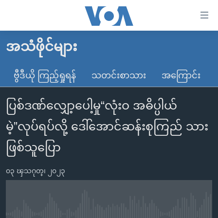
သုံး
ရ
လွယ်ကူ
အသံဖိုင်များ
မူလစာမျက်နှာ
စေ
မြန်မာ
ဗွီဒီယို ကြည့်ရှုရန်
သတင်းစာသား
အကြောင်း
သည့်
ကမ္ဘာ့သတင်းများ
Link
ပြစ်ဒဏ်လျှော့ပေါ့မှု“လုံးဝ အဓိပ္ပါယ်
ဗွီဒီယို
နိုင်ငံတကာ
များ
သတင်းလွတ်လပ်ခွင့်
အမေရိကန်
မဲ့”လုပ်ရပ်လို့ ဒေါ်အောင်ဆန်းစုကြည် သား
ပင်မ
ရပ်ဝန်းတခု လမ်းတခု အလွန်
တရုတ်
အကြောင်းအရာ
ဖြစ်သူပြော
သို့
အင်္ဂလိပ်စာလေ့လာမယ်
အစ္စရေး-ပါလက်စတိုင်း
ကျော်
၀၃ ၾသဂုတ္၊ ၂၀၂၃
အပတ်စဉ်ကဏ္ဍများ
အမေရိကန်သုံးအီဒီယံ
ကြည့်
ရေဒီယိုနှင့်ရုပ်သံ အချက်အလက်များ
မကြေးမုံရဲ့ အင်္ဂလိပ်စာ
ရေဒီယို
ရန်
ပင်မ
ရေဒီယို/တီဗွီအစီအစဉ်
ရုပ်ရှင်ထဲက အင်္ဂလိပ်စာ
တီဗွီ