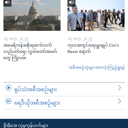
၁၄ မတ္၊ ၂၀၂၅
၁၄ မတ္၊ ၂၀၂၅
အမေရိကန်အစိုးရဆက်လက်
ကုလအတွင်းရေးမှူးချုပ် Cox's
လည်ပတ်ရေး လွှတ်တော်အမတ်
Bazar ရောက်
တွေ ကြိုးပမ်း
အစီအစဉ်တွဲများအားလုံးကြည့်ရှုရန်
ရုပ်သံအစီအစဉ်များ
ရေဒီယိုအစီအစဉ်များ
ဗွီအိုအေ လူမှုကွန်ယက်များ