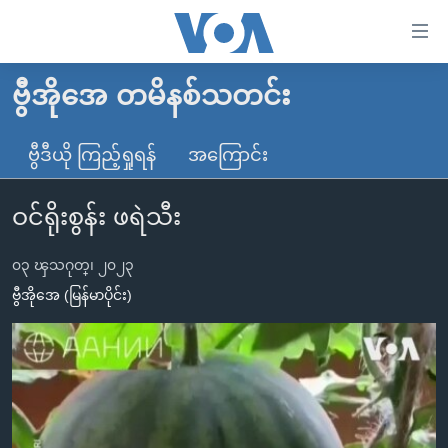
သုံး
ရ
လွယ်ကူ
ဗွီအိုအေ တမိနစ်သတင်း
မူလစာမျက်နှာ
စေ
မြန်မာ
ဗွီဒီယို ကြည့်ရှုရန်
အကြောင်း
သည့်
ကမ္ဘာ့သတင်းများ
Link
ဝင်ရိုးစွန်း ဖရဲသီး
ဗွီဒီယို
နိုင်ငံတကာ
များ
သတင်းလွတ်လပ်ခွင့်
အမေရိကန်
ပင်မ
၀၃ ၾသဂုတ္၊ ၂၀၂၃
ရပ်ဝန်းတခု လမ်းတခု အလွန်
တရုတ်
အကြောင်းအရာ
ဗွီအိုအေ (မြန်မာပိုင်း)
သို့
အင်္ဂလိပ်စာလေ့လာမယ်
အစ္စရေး-ပါလက်စတိုင်း
ကျော်
အပတ်စဉ်ကဏ္ဍများ
အမေရိကန်သုံးအီဒီယံ
ကြည့်
ရေဒီယိုနှင့်ရုပ်သံ အချက်အလက်များ
မကြေးမုံရဲ့ အင်္ဂလိပ်စာ
ရေဒီယို
ရန်
ပင်မ
ရေဒီယို/တီဗွီအစီအစဉ်
ရုပ်ရှင်ထဲက အင်္ဂလိပ်စာ
တီဗွီ