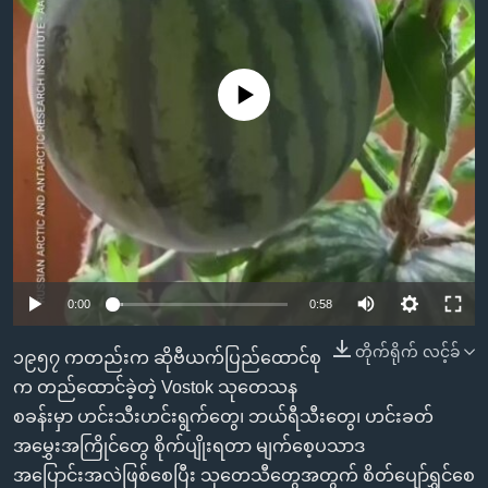
အ
သုတပဒေသာ အင်္ဂလိပ်စာ
ညွန်း
Learning English
စာမျက်နှာ
သို့
No media source currently available
ဗွီအိုအေ လူမှုကွန်ယက်များ
ကျော်
ကြည့်
ရန်
ဘာသာစကားများ
ရှာဖွေ
ရန်
နေရာ
သို့
0:00
0:58
ကျော်
တိုက်ရိုက် လင့်ခ်
၁၉၅၇ ကတည်းက ဆိုဗီယက်ပြည်ထောင်စု
ရန်
က တည်ထောင်ခဲ့တဲ့ Vostok သုတေသန
စခန်းမှာ ဟင်းသီးဟင်းရွက်တွေ၊ ဘယ်ရီသီးတွေ၊ ဟင်းခတ်
အမွှေးအကြိုင်တွေ စိုက်ပျိုးရတာ မျက်စေ့ပသာဒ
အပြောင်းအလဲဖြစ်စေပြီး သုတေသီတွေအတွက် စိတ်ပျော်ရွှင်စေ