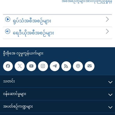
အစီအစဉ်တွဲများအားလုံးကြည့်ရှုရန်
ရုပ်သံအစီအစဉ်များ
ရေဒီယိုအစီအစဉ်များ
ဗွီအိုအေ လူမှုကွန်ယက်များ
သတင်း
၀န်ဆောင်မှုများ
အပတ်စဉ်ကဏ္ဍများ