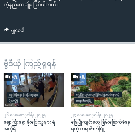
တဲ့နည်းတမျိုး ဖြစ်ပါတယ်။
မျှဝေပါ
ဗွီဒီယို ကြည့်ရှုရန်
၂၆ ေဖေဖာ္၀ါရီ၊ ၂၀၂၅
၂၄ ေဖေဖာ္၀ါရီ၊ ၂၀၂၅
ဈေးကြီးခွေး ခိုးပြေးသူများ ရဲ
မြေပြိုကျင်းတွေ ခြိမ်းခြောက်ခံနေ
အလိုရှိ
ရတဲ့ ဘရာဇီးလ်မြို့