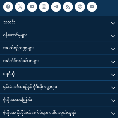
သတင်း
၀န်ဆောင်မှုများ
အပတ်စဉ်ကဏ္ဍများ
အင်္ဂလိပ်သင်ခန်းစာများ
ရေဒီယို
ရုပ်သံအစီအစဉ်နှင့် ဗွီဒီယိုကဏ္ဍများ
ဗွီအိုအေအကြောင်း
ဗွီအိုအေ မိုဘိုင်းလ်အက်ပ်များ ဒေါင်းလုတ်ယူရန်