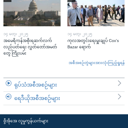
၁၄ မတ္၊ ၂၀၂၅
၁၄ မတ္၊ ၂၀၂၅
အမေရိကန်အစိုးရဆက်လက်
ကုလအတွင်းရေးမှူးချုပ် Cox's
လည်ပတ်ရေး လွှတ်တော်အမတ်
Bazar ရောက်
တွေ ကြိုးပမ်း
အစီအစဉ်တွဲများအားလုံးကြည့်ရှုရန်
ရုပ်သံအစီအစဉ်များ
ရေဒီယိုအစီအစဉ်များ
ဗွီအိုအေ လူမှုကွန်ယက်များ