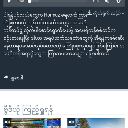
အ
0:00
1:18
သုတပဒေသာ အင်္ဂလိပ်စာ
ညွန်း
Learning English
တိုက်ရိုက် လင့်ခ်
ပါရှန်ပင်လယ်ကွေ့က Hormuz ရေလက်ကြား
စာမျက်နှာ
ကိုဖြတ်မယ့် ကုန်တင်သင်္ဘောတွေမှာ အမေရိ
သို့
ဗွီအိုအေ လူမှုကွန်ယက်များ
ကန်တပ်ဖွဲ့ လိုက်ပါစောင့်ရှောက်ပေးဖို့ အမေရိကန်စစ်တပ်က
ကျော်
စဉ်းစားနေပြီး ဒါဟာ အရပ်ဘက်သင်္ဘောတွေကို အီရန်ကဖမ်းဆီး
ကြည့်
နေတာရပ်အောင်လုပ်ဆောင်တဲ့ မကြုံစဖူးလုပ်ရပ်ဖြစ်ကြောင်း အ
ရန်
ဘာသာစကားများ
မေရိကန်အရာရှိတွေက ကြာသပတေးနေ့မှာ ပြောပါတယ်။
ရှာဖွေ
ရန်
နေရာ
မျှဝေပါ
သို့
ကျော်
ရန်
ဗွီဒီယို ကြည့်ရှုရန်