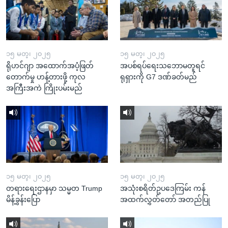
၁၅ မတ္၊ ၂၀၂၅
၁၅ မတ္၊ ၂၀၂၅
ရိုဟင်ဂျာ အထောက်အပံ့ဖြတ်
အပစ်ရပ်ရေးသဘောမတူရင်
တောက်မှု ဟန့်တားဖို့ ကုလ
ရုရှားကို G7 ဒဏ်ခတ်မည်
အကြီးအကဲ ကြိုးပမ်းမည်
၁၅ မတ္၊ ၂၀၂၅
၁၅ မတ္၊ ၂၀၂၅
တရားရေးဌာနမှာ သမ္မတ Trump
အသုံးစရိတ်ဥပဒေကြမ်း ကန်
မိန့်ခွန်းပြော
အထက်လွှတ်တော် အတည်ပြု