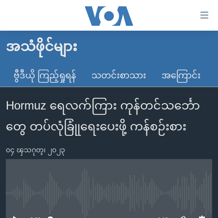
သုံး
ရ
လွယ်ကူ
အသံဖိုင်များ
မူလစာမျက်နှာ
စေ
မြန်မာ
ဗွီဒီယို ကြည့်ရှုရန်
သတင်းစာသား
အကြောင်း
သည့်
ကမ္ဘာ့သတင်းများ
Link
Hormuz ရေလက်ကြား ကုန်တင်သင်္ဘော
ဗွီဒီယို
နိုင်ငံတကာ
များ
သတင်းလွတ်လပ်ခွင့်
အမေရိကန်
တွေ တပ်လုံခြုုံရေးပေးဖို့ ကန်စဉ်းစား
ပင်မ
ရပ်ဝန်းတခု လမ်းတခု အလွန်
တရုတ်
အကြောင်းအရာ
၀၄ ၾသဂုတ္၊ ၂၀၂၃
သို့
အင်္ဂလိပ်စာလေ့လာမယ်
အစ္စရေး-ပါလက်စတိုင်း
ကျော်
အပတ်စဉ်ကဏ္ဍများ
အမေရိကန်သုံးအီဒီယံ
ကြည့်
ရေဒီယိုနှင့်ရုပ်သံ အချက်အလက်များ
မကြေးမုံရဲ့ အင်္ဂလိပ်စာ
ရေဒီယို
ရန်
No media source currently available
ပင်မ
ရေဒီယို/တီဗွီအစီအစဉ်
ရုပ်ရှင်ထဲက အင်္ဂလိပ်စာ
တီဗွီ