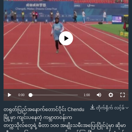
အ
သုတပဒေသာ အင်္ဂလိပ်စာ
ညွန်း
Learning English
စာမျက်နှာ
သို့
ဗွီအိုအေ လူမှုကွန်ယက်များ
ကျော်
No media source currently available
ကြည့်
ရန်
ဘာသာစကားများ
ရှာဖွေ
ရန်
နေရာ
သို့
ကျော်
0:00
1:00
ရန်
တိုက်ရိုက် လင့်ခ်
တရုတ်ပြည်အနောက်တောင်ပိုင်း Chendu
မြို့မှာ ကျင်းပနေတဲ့ ကမ္ဘာတဝန်းက
တက္ကသိုလ်တွေရဲ့ မီတာ ၁၀၀ အမျိုးသမီးအပြေးပြိုင်ပွဲမှာ ဆိုမာ