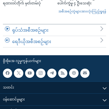
ရထားဝင်တိုက် မှတ်တမ်းပုံ
ပေါက်ကွဲမှု ၄ ဦးသေဆုံး
အစီအစဉ်တွဲများအားလုံးကြည့်ရှုရန်
ရုပ်သံအစီအစဉ်များ
ရေဒီယိုအစီအစဉ်များ
ဗွီအိုအေ လူမှုကွန်ယက်များ
သတင်း
၀န်ဆောင်မှုများ