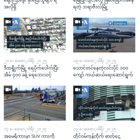
အလိုရှိ
ရတဲ့ ဘရာဇီးလ်မြို့
၂၀ ေဖေဖာ္၀ါရီ၊ ၂၀၂၅
၁၉ ေဖေဖာ္၀ါရီ၊ ၂၀၂၅
ဒီထရွိုက်မြို့ ရေပိုက်ပေါက်ပြီး
သောင်တင်နေတဲ့လင်းပိုင် ၁၀၀
အိမ် ၄၀၀ ခန့် ရေဘေးသင့်
ကျော် ကယ်ဆယ်ရေးဆောင်ရွက်
၁၄ ေဖေဖာ္၀ါရီ၊ ၂၀၂၅
၁၃ ေဖေဖာ္၀ါရီ၊ ၂၀၂၅
အမေရိကားမှာ SUV ကားကို
တိုင်ဝမ်ကုန်တိုက် ဓာတ်ငွေ့