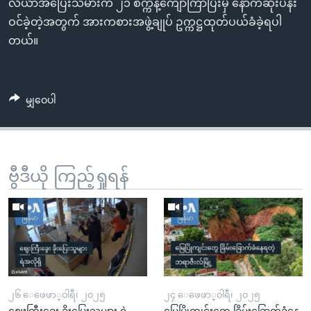
လီယာအပြေးသမားက ၂၁ စက္ကန့်ကျော်ကြာပြီးမှ နောက်ဆုံးပန်း
ဝင်ခဲ့တဲ့အတွက် အားကစားအဖွဲ့ချုပ် ဥက္ကဋ္ဌထုတ်ပယ်ခံခဲ့ရပါ
တယ်။
မျှဝေပါ
ဗွီဒီယို ကြည့်ရှုရန်
၂၆ ေဖေဖာ္၀ါရီ၊ ၂၀၂၅
၂၄ ေဖေဖာ္၀ါရီ၊ ၂၀၂၅
ဈေးကြီးခွေး ခိုးပြေးသူများ ရဲ
မြေပြိုကျင်းတွေ ခြိမ်းခြောက်ခံနေ