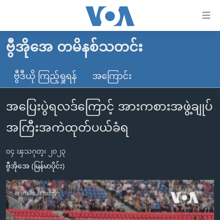
သုံး
ရ
လွယ်ကူ
ဗွီအိုအေ တမိနစ်သတင်း
မူလစာမျက်နှာ
စေ
မြန်မာ
ဗွီဒီယို ကြည့်ရှုရန်
အကြောင်း
သည့်
ကမ္ဘာ့သတင်းများ
Link
အပြေးပွဲရလဒ်ကြောင့် အားကစားအဖွဲ့ချုပ်
ဗွီဒီယို
နိုင်ငံတကာ
များ
သတင်းလွတ်လပ်ခွင့်
အမေရိကန်
အကြီးအကဲထုတ်ပယ်ခံရ
ပင်မ
ရပ်ဝန်းတခု လမ်းတခု အလွန်
တရုတ်
အကြောင်းအရာ
၀၄ ၾသဂုတ္၊ ၂၀၂၃
သို့
အင်္ဂလိပ်စာလေ့လာမယ်
အစ္စရေး-ပါလက်စတိုင်း
ဗွီအိုအေ (မြန်မာပိုင်း)
ကျော်
အပတ်စဉ်ကဏ္ဍများ
အမေရိကန်သုံးအီဒီယံ
ကြည့်
ရေဒီယိုနှင့်ရုပ်သံ အချက်အလက်များ
မကြေးမုံရဲ့ အင်္ဂလိပ်စာ
ရေဒီယို
ရန်
ပင်မ
ရေဒီယို/တီဗွီအစီအစဉ်
ရုပ်ရှင်ထဲက အင်္ဂလိပ်စာ
တီဗွီ