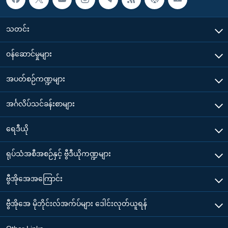
သတင်း
၀န်ဆောင်မှုများ
အပတ်စဉ်ကဏ္ဍများ
အင်္ဂလိပ်သင်ခန်းစာများ
ရေဒီယို
ရုပ်သံအစီအစဉ်နှင့် ဗွီဒီယိုကဏ္ဍများ
ဗွီအိုအေအကြောင်း
ဗွီအိုအေ မိုဘိုင်းလ်အက်ပ်များ ဒေါင်းလုတ်ယူရန်