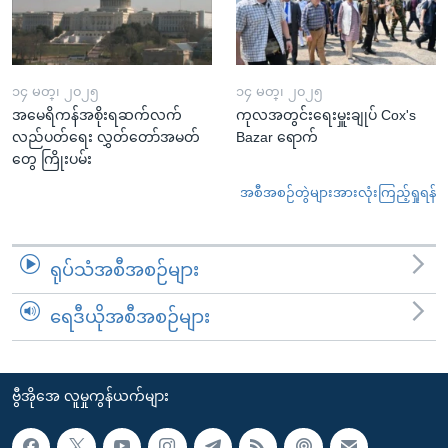
၁၄ မတ္၊ ၂၀၂၅
၁၄ မတ္၊ ၂၀၂၅
အမေရိကန်အစိုးရဆက်လက်
ကုလအတွင်းရေးမှူးချုပ် Cox's
လည်ပတ်ရေး လွှတ်တော်အမတ်
Bazar ရောက်
တွေ ကြိုးပမ်း
အစီအစဉ်တွဲများအားလုံးကြည့်ရှုရန်
ရုပ်သံအစီအစဉ်များ
ရေဒီယိုအစီအစဉ်များ
ဗွီအိုအေ လူမှုကွန်ယက်များ