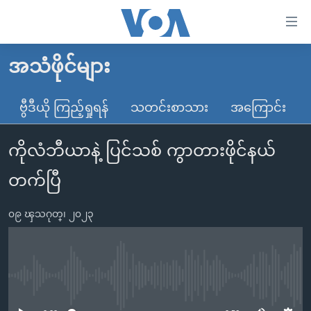
သုံး
ရ
လွယ်ကူ
အသံဖိုင်များ
မူလစာမျက်နှာ
စေ
မြန်မာ
ဗွီဒီယို ကြည့်ရှုရန်
သတင်းစာသား
အကြောင်း
သည့်
ကမ္ဘာ့သတင်းများ
Link
ကိုလံဘီယာနဲ့ ပြင်သစ် ကွာတားဖိုင်နယ်
ဗွီဒီယို
နိုင်ငံတကာ
များ
သတင်းလွတ်လပ်ခွင့်
အမေရိကန်
တက်ပြီ
ပင်မ
ရပ်ဝန်းတခု လမ်းတခု အလွန်
တရုတ်
အကြောင်းအရာ
၀၉ ၾသဂုတ္၊ ၂၀၂၃
သို့
အင်္ဂလိပ်စာလေ့လာမယ်
အစ္စရေး-ပါလက်စတိုင်း
ကျော်
အပတ်စဉ်ကဏ္ဍများ
အမေရိကန်သုံးအီဒီယံ
ကြည့်
ရေဒီယိုနှင့်ရုပ်သံ အချက်အလက်များ
မကြေးမုံရဲ့ အင်္ဂလိပ်စာ
ရေဒီယို
ရန်
No media source currently available
ပင်မ
ရေဒီယို/တီဗွီအစီအစဉ်
ရုပ်ရှင်ထဲက အင်္ဂလိပ်စာ
တီဗွီ