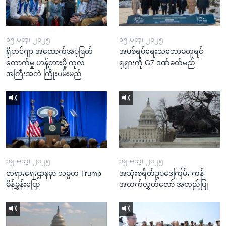
၁၅ မတ္၊ ၂၀၂၅
၁၅ မတ္၊ ၂၀၂၅
ရိုဟင်ဂျာ အထောက်အပံ့ဖြတ်
အပစ်ရပ်ရေးသဘောမတူရင်
တောက်မှု ဟန့်တားဖို့ ကုလ
ရုရှားကို G7 ဒဏ်ခတ်မည်
အကြီးအကဲ ကြိုးပမ်းမည်
၁၅ မတ္၊ ၂၀၂၅
၁၅ မတ္၊ ၂၀၂၅
တရားရေးဌာနမှာ သမ္မတ Trump
အသုံးစရိတ်ဥပဒေကြမ်း ကန်
မိန့်ခွန်းပြော
အထက်လွှတ်တော် အတည်ပြု