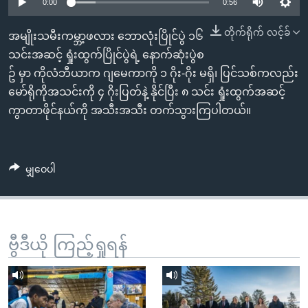
အ
0:00
0:56
သုတပဒေသာ အင်္ဂလိပ်စာ
ညွန်း
Learning English
တိုက်ရိုက် လင့်ခ်
အမျိုးသမီးကမ္ဘာ့ဖလား ဘောလုံးပြိုင်ပွဲ ၁၆
စာမျက်နှာ
သင်းအဆင့် ရှုံးထွက်ပြိုင်ပွဲရဲ့ နောက်ဆုံးပွဲစ
သို့
ဗွီအိုအေ လူမှုကွန်ယက်များ
ဥ် မှာ ကိုလံဘီယာက ဂျမေကာကို ၁ ဂိုး-ဂိုး မရှိ၊ ပြင်သစ်ကလည်း
ကျော်
မော်ရိုကိုအသင်းကို ၄ ဂိုးပြတ်နဲ့ နိုင်ပြီး ၈ သင်း ရှုံးထွက်အဆင့်
ကြည့်
ကွာတာဖိုင်နယ်ကို အသီးအသီး တက်သွားကြပါတယ်။
ရန်
ဘာသာစကားများ
ရှာဖွေ
ရန်
မျှဝေပါ
နေရာ
သို့
ကျော်
ရန်
ဗွီဒီယို ကြည့်ရှုရန်