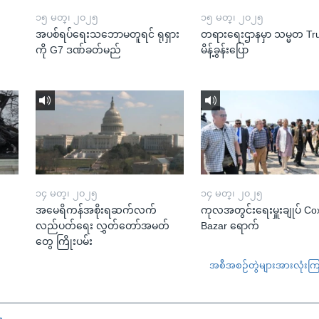
၁၅ မတ္၊ ၂၀၂၅
၁၅ မတ္၊ ၂၀၂၅
အပစ်ရပ်ရေးသဘောမတူရင် ရုရှား
တရားရေးဌာနမှာ သမ္မတ T
ကို G7 ဒဏ်ခတ်မည်
မိန့်ခွန်းပြော
၁၄ မတ္၊ ၂၀၂၅
၁၄ မတ္၊ ၂၀၂၅
အမေရိကန်အစိုးရဆက်လက်
ကုလအတွင်းရေးမှူးချုပ် Co
လည်ပတ်ရေး လွှတ်တော်အမတ်
Bazar ရောက်
တွေ ကြိုးပမ်း
အစီအစဉ်တွဲများအားလုံးကြည့