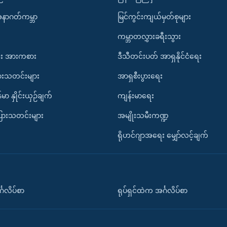
အနာဂတ်ကမ္ဘာ
မြင်ကွင်းကျယ်မှတ်စုများ
ကမ္ဘာတလွှားခရီးသွား
း အားကစား
ဒီသီတင်းပတ် အာရှနိုင်ငံရေး
ားသတင်းများ
အာရှစီးပွားရေး
်မာ နှိုင်းယှဉ်ချက်
ကျန်းမာရေး
ပြားသတင်းများ
အမျိုးသမီးကဏ္ဍ
ရိုဟင်ဂျာအရေး မျှော်လင့်ချက်
်္ဂလိပ်စာ
ရုပ်ရှင်ထဲက အင်္ဂလိပ်စာ