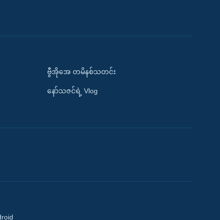
ဗွီအိုအေ တမိနစ်သတင်း
နော်သဇင်ရဲ့ Vlog
droid