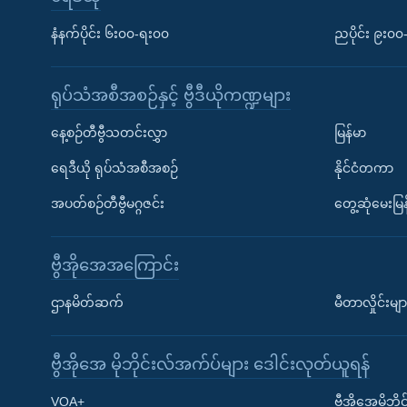
နံနက်ပိုင်း ၆း၀၀-ရး၀၀
ညပိုင်း ၉း၀
ရုပ်သံအစီအစဉ်နှင့် ဗွီဒီယိုကဏ္ဍများ
နေ့စဉ်တီဗွီသတင်းလွှာ
မြန်မာ
ရေဒီယို ရုပ်သံအစီအစဉ်
နိုင်ငံတကာ
အပတ်စဉ်တီဗွီမဂ္ဂဇင်း
တွေ့ဆုံမေးမြန
ဗွီအိုအေအကြောင်း
ဌာနမိတ်ဆက်
မီတာလှိုင်းမျာ
ဗွီအိုအေ မိုဘိုင်းလ်အက်ပ်များ ဒေါင်းလုတ်ယူရန်
Learning English
VOA+
ဗွီအိုအေမိုဘ