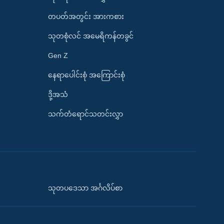
တပတ်အတွင်း အားကစား
သုတစုံလင် အမေရိကန်တခွင်
Gen Z
နေရာပေါင်းစုံ အကြောင်းစုံ
ဒို့အသံ
သက်တံရောင်သတင်းလွှာ
သုတပဒေသာ အင်္ဂလိပ်စာ