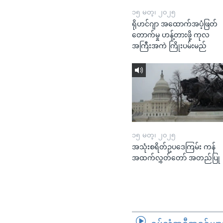
၁၅ မတ္၊ ၂၀၂၅
ရိုဟင်ဂျာ အထောက်အပံ့ဖြတ်
တောက်မှု ဟန့်တားဖို့ ကုလ
အကြီးအကဲ ကြိုးပမ်းမည်
၁၅ မတ္၊ ၂၀၂၅
အသုံးစရိတ်ဥပဒေကြမ်း ကန်
အထက်လွှတ်တော် အတည်ပြု