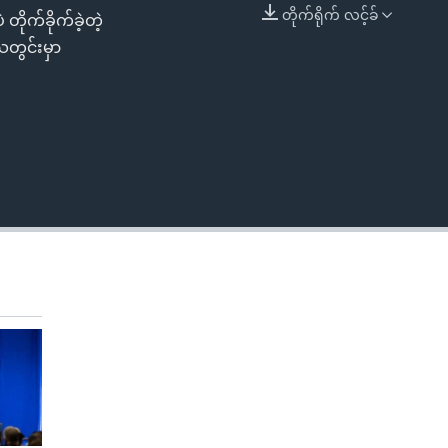
တိုက်ရိုက် လင့်ခ်
ုက်ခိုက်ခဲ့တဲ့
EMBED
သတွင်းမှာ