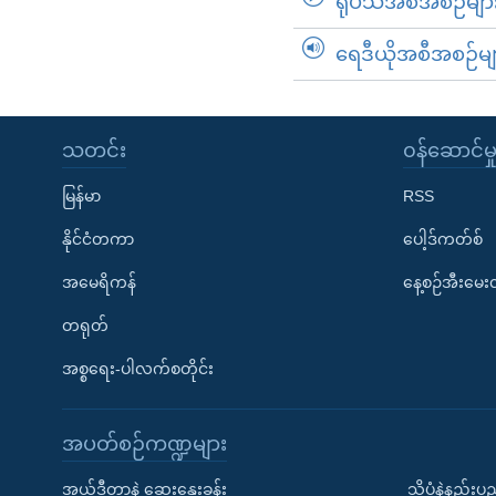
ရုပ်သံအစီအစဉ်မျာ
ရေဒီယိုအစီအစဉ်မျ
သတင်း
၀န်ဆောင်မှ
မြန်မာ
RSS
နိုင်ငံတကာ
ပေါ့ဒ်ကတ်စ်
အမေရိကန်
နေ့စဉ်အီးမေ
တရုတ်
အစ္စရေး-ပါလက်စတိုင်း
အပတ်စဉ်ကဏ္ဍများ
အယ်ဒီတာနဲ့ ဆွေးနွေးခန်း
သိပ္ပံနဲ့နည်း