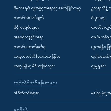
ဒီမိုကရေစီ၊ လူ့အခွင့်အရေးနှင့် ခေတ်ပြိုင်ကမ္ဘာ
ဥတုရာသီနဲ့ 
သတင်းသုံးသပ်ချက်
စီးပွားရေး
ဒီမိုကရေစီရေးရာ
တပတ်အတွင်
အမေရိကန်နိုင်ငံရေး
လယ်ယာစီးပွ
သတင်းထောက်မှတ်စု
ယူကရိန်း၊ မြန
ကမ္ဘာ့သတင်းမီဒီယာထဲက မြန်မာ
ထူးခြားဆန်း
ကမ္ဘာ့ မြန်မာ့ မီဒီယာမြင်ကွင်း
လူမှုရှုခင်း
အင်္ဂလိပ်သင်ခန်းစာများ
အီဒီယံသင်ခန်းစာ
မကြေးမုံရဲ့အင
ရေဒီယို