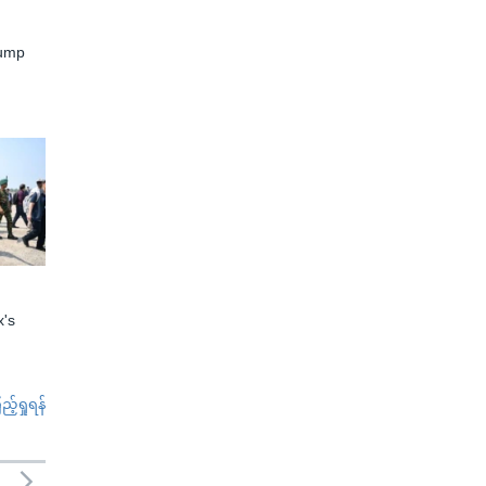
rump
x's
်ရှုရန်