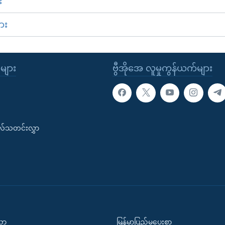
း
ား
ုများ
ဗွီအိုအေ လူမှုကွန်ယက်များ
းလ်သတင်းလွှာ
ပညာ
မြန်မာပြည်မှပေးစာ