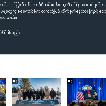
့နယ် အခြေစိုက် စစ်ကောင်စီတပ်စခန်းတွေကို မကြာသေးခင်ရက်ကပဲ တိ
ဖွဲ့တွေကို စစ်ကောင်စီက လက်တုံ့ပြန် တိုက်ခိုက်နေတာကြောင့် ဒေ
နေပါတယ်။
်နိုင်ပါသည်။