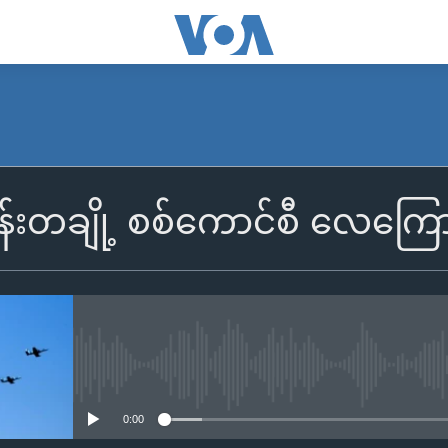
်းတချို့ စစ်ကောင်စီ လေကြော
No media source currently availa
0:00