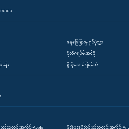
၀-၁၀း၀၀
ရေမြေခြားမှ ရုပ်ပုံလွှာ
ပိုလီဂရပ်ဖ်.အင်ဖို
်းခန်း
ဗွီအိုအေ ပုံပြရုပ်သံ
း
ိုင်းလ်သတင်းအက်ပ်-Apple
ဗွီအိုအေမိုဘိုင်းလ်သတင်းအက်ပ်-An