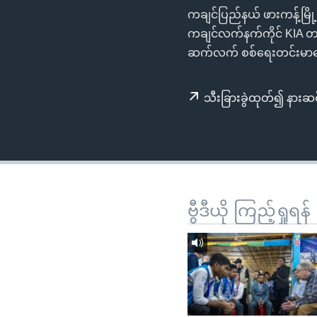
သုတပဒေသာ အင်္ဂလိပ်စာ
အ
ကချင်ပြည်နယ် ဖားကန့်မြို
ညွန်း
ကချင်လက်နက်ကိုင် KIA တပ်
စာမျက်နှာ
ဆက်လက် စစ်ရေးတင်းမာ
သို့
ကျော်
သီးခြားခွဲထုတ်၍ နားဆင
ကြည့်
ရန်
ရှာဖွေ
ရန်
နေရာ
သို့
ဗွီဒီယို ကြည့်ရှုရန်
ကျော်
ရန်