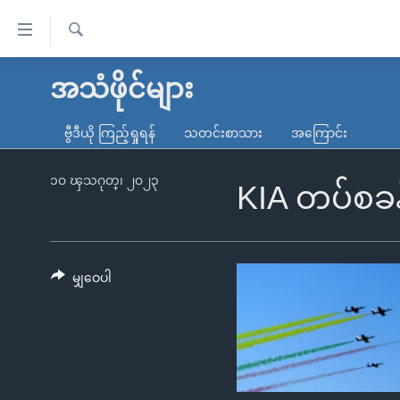
သုံး
ရ
ရှာဖွေ
လွယ်ကူ
မူလစာမျက်နှာ
အသံဖိုင်များ
ရ
စေ
မြန်မာ
လာ
ဗွီဒီယို ကြည့်ရှုရန်
သတင်းစာသား
အကြောင်း
သည့်
ဒ်
ကမ္ဘာ့သတင်းများ
Link
ဗွီဒီယို
နိုင်ငံတကာ
၁၀ ၾသဂုတ္၊ ၂၀၂၃
KIA တပ်စခန
များ
သတင်းလွတ်လပ်ခွင့်
အမေရိကန်
ပင်မ
ရပ်ဝန်းတခု လမ်းတခု အလွန်
တရုတ်
အကြောင်းအရာ
အင်္ဂလိပ်စာလေ့လာမယ်
အစ္စရေး-ပါလက်စတိုင်း
မျှဝေပါ
သို့
အပတ်စဉ်ကဏ္ဍများ
အမေရိကန်သုံးအီဒီယံ
ကျော်
ကြည့်
ရေဒီယိုနှင့်ရုပ်သံ အချက်အလက်များ
မကြေးမုံရဲ့ အင်္ဂလိပ်စာ
ရေဒီယို
ရန်
ရေဒီယို/တီဗွီအစီအစဉ်
ရုပ်ရှင်ထဲက အင်္ဂလိပ်စာ
တီဗွီ
ပင်မ