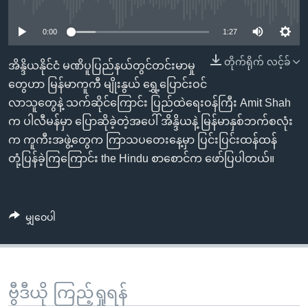
No media source currently available
အ
သုတပဒေသာ အင်္ဂလိပ်စာ
ညွန်း
Learning English
0:00
1:27
စာမျက်နှာ
သို့
ဗွီအိုအေ လူမှုကွန်ယက်များ
တိုက်ရိုက် လင့်ခ်
အိန္ဒိယနိုင်ငံ မဏိပူပြည်နယ်တွင်တင်းမာမှု
ကျော်
တွေဟာ မြန်မာကူကီ မျိုးနွယ် ရွှေ့ပြောင်းဝင်
ကြည့်
လာသူတွေနဲ့ သက်ဆိုင်ကြောင်း ပြည်ထဲရေးဝန်ကြီး Amit Shah
ရန်
က ပါလီမန်မှာ ပြောဆိုခဲ့တဲ့အပေါ် အိန္ဒိယနဲ့ မြန်မာနှစ်ဘက်စလုံး
ဘာသာစကားများ
ရှာဖွေ
က ကူကီးအဖွဲ့တွေက ကြာသပတေးနေ့မှာ ပြင်းပြင်းထန်ထန်
ရန်
တုံ့ပြန်ခဲ့ကြကြောင်း the Hindu စာစောင်က ဖော်ပြပါတယ်။
နေရာ
သို့
ကျော်
မျှဝေပါ
ရန်
ဗွီဒီယို ကြည့်ရှုရန်