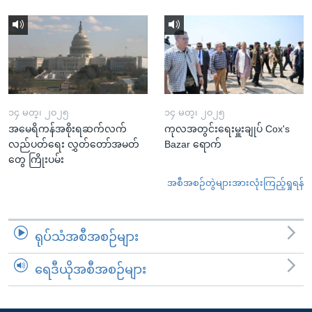
၁၄ မတ္၊ ၂၀၂၅
၁၄ မတ္၊ ၂၀၂၅
အမေရိကန်အစိုးရဆက်လက်
ကုလအတွင်းရေးမှူးချုပ် Cox's
လည်ပတ်ရေး လွှတ်တော်အမတ်
Bazar ရောက်
တွေ ကြိုးပမ်း
အစီအစဉ်တွဲများအားလုံးကြည့်ရှုရန်
ရုပ်သံအစီအစဉ်များ
ရေဒီယိုအစီအစဉ်များ