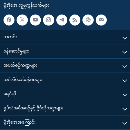
ဗွီအိုအေ လူမှုကွန်ယက်များ
သတင်း
၀န်ဆောင်မှုများ
အပတ်စဉ်ကဏ္ဍများ
အင်္ဂလိပ်သင်ခန်းစာများ
ရေဒီယို
ရုပ်သံအစီအစဉ်နှင့် ဗွီဒီယိုကဏ္ဍများ
ဗွီအိုအေအကြောင်း