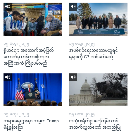
၁၅ မတ္၊ ၂၀၂၅
၁၅ မတ္၊ ၂၀၂၅
ရိုဟင်ဂျာ အထောက်အပံ့ဖြတ်
အပစ်ရပ်ရေးသဘောမတူရင်
တောက်မှု ဟန့်တားဖို့ ကုလ
ရုရှားကို G7 ဒဏ်ခတ်မည်
အကြီးအကဲ ကြိုးပမ်းမည်
၁၅ မတ္၊ ၂၀၂၅
၁၅ မတ္၊ ၂၀၂၅
တရားရေးဌာနမှာ သမ္မတ Trump
အသုံးစရိတ်ဥပဒေကြမ်း ကန်
မိန့်ခွန်းပြော
အထက်လွှတ်တော် အတည်ပြု