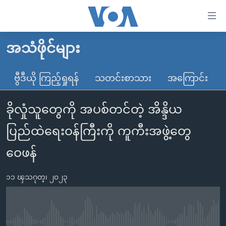
သုံး
ရ
လွယ်ကူ
အသံဖိုင်များ
မူလစာမျက်နှာ
စေ
မြန်မာ
ဗွီဒီယို ကြည့်ရှုရန်
သတင်းစာသား
အကြောင်း
သည့်
ကမ္ဘာ့သတင်းများ
Link
ခိုလှုံသူတွေကို အပစ်တင်တဲ့ အိန္ဒိယ
ဗွီဒီယို
နိုင်ငံတကာ
များ
သတင်းလွတ်လပ်ခွင့်
အမေရိကန်
ပြည်ထဲရေးဝန်ကြီးကို ကူကီးအဖွဲ့တွေ
ပင်မ
ရပ်ဝန်းတခု လမ်းတခု အလွန်
တရုတ်
အကြောင်းအရာ
ဝေဖန်
သို့
အင်္ဂလိပ်စာလေ့လာမယ်
အစ္စရေး-ပါလက်စတိုင်း
ကျော်
၁၁ ၾသဂုတ္၊ ၂၀၂၃
အပတ်စဉ်ကဏ္ဍများ
အမေရိကန်သုံးအီဒီယံ
ကြည့်
ရေဒီယိုနှင့်ရုပ်သံ အချက်အလက်များ
မကြေးမုံရဲ့ အင်္ဂလိပ်စာ
ရေဒီယို
ရန်
ပင်မ
ရေဒီယို/တီဗွီအစီအစဉ်
ရုပ်ရှင်ထဲက အင်္ဂလိပ်စာ
တီဗွီ