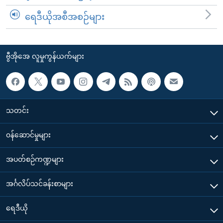
ရေဒီယိုအစီအစဉ်များ
ဗွီအိုအေ လူမှုကွန်ယက်များ
သတင်း
၀န်ဆောင်မှုများ
အပတ်စဉ်ကဏ္ဍများ
အင်္ဂလိပ်သင်ခန်းစာများ
ရေဒီယို