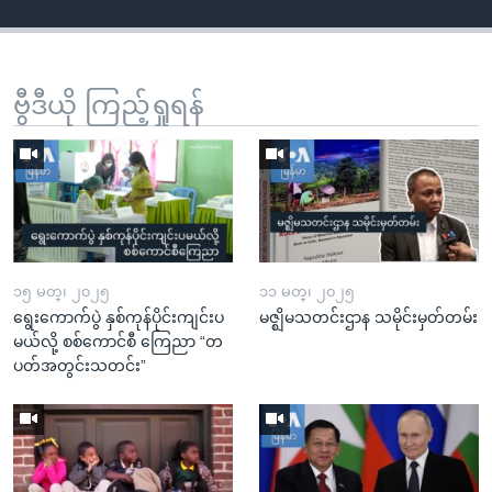
ဗွီဒီယို ကြည့်ရှုရန်
၁၅ မတ္၊ ၂၀၂၅
၁၁ မတ္၊ ၂၀၂၅
ရွေးကောက်ပွဲ နှစ်ကုန်ပိုင်းကျင်းပ
မဇ္ဈိမသတင်းဌာန သမိုင်းမှတ်တမ်း
မယ်လို့ စစ်ကောင်စီ ကြေညာ “တ
ပတ်အတွင်းသတင်း”