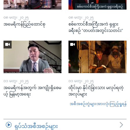
၀၈ မတ္၊ ၂၀၂၅
၀၈ မတ္၊ ၂၀၂၅
အမေရိကန်ပြည်ထောင်စု
စစ်ကောင်စီအကြီးအကဲ ရုရှား
ခရီးစဉ် “တပတ်အတွင်းသတင်း”
၀၁ မတ္၊ ၂၀၂၅
၀၁ မတ္၊ ၂၀၂၅
အမေရိကန်အတွက် အကျိုးရှိစေမ
ထိုင်းမှာ နိုင်ငံခြားသား မလုပ်ရတဲ့
ယ့် မြန်မာ့အရေး
အလုပ်များ
အစီအစဉ်တွဲများအားလုံးကြည့်ရှုရန်
ရုပ်သံအစီအစဉ်များ