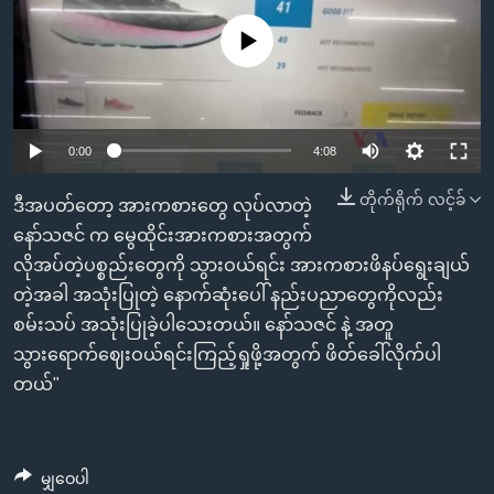
အ
သုတပဒေသာ အင်္ဂလိပ်စာ
ညွန်း
Learning English
No media source currently available
စာမျက်နှာ
သို့
ဗွီအိုအေ လူမှုကွန်ယက်များ
ကျော်
0:00
4:08
ကြည့်
ရန်
တိုက်ရိုက် လင့်ခ်
ဘာသာစကားများ
ဒီအပတ်တော့ အားကစားတွေ လုပ်လာတဲ့
ရှာဖွေ
နော်သဇင် က မွေထိုင်းအားကစားအတွက်
ရန်
လိုအပ်တဲ့ပစ္စည်းတွေကို သွားဝယ်ရင်း အားကစားဖိနပ်ရွေးချယ်
နေရာ
တဲ့အခါ အသုံးပြုတဲ့ နောက်ဆုံးပေါ် နည်းပညာတွေကိုလည်း
သို့
စမ်းသပ် အသုံးပြုခဲ့ပါသေးတယ်။ နော်သဇင် နဲ့ အတူ
ကျော်
သွားရောက်ဈေးဝယ်ရင်းကြည့်ရှုဖို့အတွက် ဖိတ်ခေါ်လိုက်ပါ
ရန်
တယ်"
မျှဝေပါ