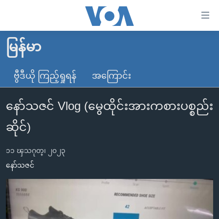
သုံး
ရ
လွယ်ကူ
မြန်မာ
မူလစာမျက်နှာ
စေ
မြန်မာ
ဗွီဒီယို ကြည့်ရှုရန်
အကြောင်း
သည့်
ကမ္ဘာ့သတင်းများ
Link
နော်သဇင် Vlog (မွေထိုင်းအားကစားပစ္စည်း
ဗွီဒီယို
နိုင်ငံတကာ
များ
သတင်းလွတ်လပ်ခွင့်
အမေရိကန်
ဆိုင်)
ပင်မ
ရပ်ဝန်းတခု လမ်းတခု အလွန်
တရုတ်
အကြောင်းအရာ
၁၁ ၾသဂုတ္၊ ၂၀၂၃
သို့
အင်္ဂလိပ်စာလေ့လာမယ်
အစ္စရေး-ပါလက်စတိုင်း
နော်သဇင်
ကျော်
အပတ်စဉ်ကဏ္ဍများ
အမေရိကန်သုံးအီဒီယံ
ကြည့်
ရေဒီယိုနှင့်ရုပ်သံ အချက်အလက်များ
မကြေးမုံရဲ့ အင်္ဂလိပ်စာ
ရေဒီယို
ရန်
ပင်မ
ရေဒီယို/တီဗွီအစီအစဉ်
ရုပ်ရှင်ထဲက အင်္ဂလိပ်စာ
တီဗွီ