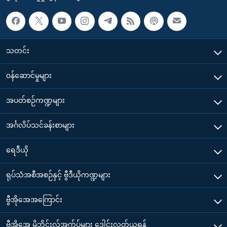
သတင်း
၀န်ဆောင်မှုများ
အပတ်စဉ်ကဏ္ဍများ
အင်္ဂလိပ်သင်ခန်းစာများ
ရေဒီယို
ရုပ်သံအစီအစဉ်နှင့် ဗွီဒီယိုကဏ္ဍများ
ဗွီအိုအေအကြောင်း
ဗွီအိုအေ မိုဘိုင်းလ်အက်ပ်များ ဒေါင်းလုတ်ယူရန်