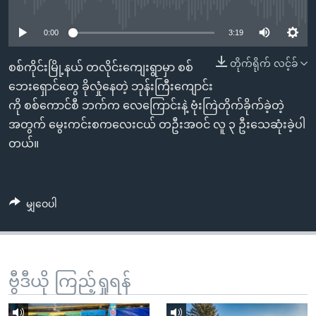
No media source currently available
အ
သုတပဒေသာ အင်္ဂလိပ်စာ
ညွန်း
Learning English
0:00
3:19
စာမျက်နှာ
သို့
ဗွီအိုအေ လူမှုကွန်ယက်များ
တိုက်ရိုက် လင့်ခ်
စစ်ကိုင်းမြို့နယ် တလိုင်းကျေးရွာမှာ စစ်
ကျော်
ဘေးရှောင်တွေ ခိုလှုံနေတဲ့ ဘုန်းကြီးကျောင်း
ကြည့်
ကို စစ်ကောင်စီ ဘက်က လေကြောင်းနဲ့ ဗုံးကြဲတိုက်ခိုက်ခဲ့တဲ့
ရန်
အတွက် မွေးကင်းစကလေးငယ် တဦးအဝင် လူ ၃ ဦးသေဆုံးခဲ့ပါ
ဘာသာစကားများ
ရှာဖွေ
တယ်။
ရန်
နေရာ
သို့
မျှဝေပါ
ကျော်
ရန်
ဗွီဒီယို ကြည့်ရှုရန်