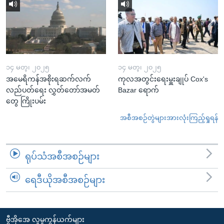
၁၄ မတ္၊ ၂၀၂၅
၁၄ မတ္၊ ၂၀၂၅
အမေရိကန်အစိုးရဆက်လက်
ကုလအတွင်းရေးမှူးချုပ် Cox's
လည်ပတ်ရေး လွှတ်တော်အမတ်
Bazar ရောက်
တွေ ကြိုးပမ်း
အစီအစဉ်တွဲများအားလုံးကြည့်ရှုရန်
ရုပ်သံအစီအစဉ်များ
ရေဒီယိုအစီအစဉ်များ
ဗွီအိုအေ လူမှုကွန်ယက်များ