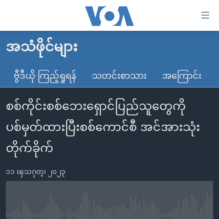
သုံး
ရ
လွယ်ကူ
အသံဖိုင်များ
မူလစာမျက်နှာ
စေ
မြန်မာ
ဗွီဒီယို ကြည့်ရှုရန်
သတင်းစာသား
အကြောင်း
သည့်
ကမ္ဘာ့သတင်းများ
Link
စစ်ကိုင်းစစ်ဘေးရှောင်ပြည်သူတွေကို
ဗွီဒီယို
နိုင်ငံတကာ
များ
သတင်းလွတ်လပ်ခွင့်
အမေရိကန်
ပစ်မှတ်ထားပြီးစစ်ကောင်စီ အင်အားသုံး
ပင်မ
ရပ်ဝန်းတခု လမ်းတခု အလွန်
တရုတ်
အကြောင်းအရာ
တိုက်ခိုက်
သို့
အင်္ဂလိပ်စာလေ့လာမယ်
အစ္စရေး-ပါလက်စတိုင်း
ကျော်
၁၁ ၾသဂုတ္၊ ၂၀၂၃
အပတ်စဉ်ကဏ္ဍများ
အမေရိကန်သုံးအီဒီယံ
ကြည့်
ရေဒီယိုနှင့်ရုပ်သံ အချက်အလက်များ
မကြေးမုံရဲ့ အင်္ဂလိပ်စာ
ရေဒီယို
ရန်
ပင်မ
ရေဒီယို/တီဗွီအစီအစဉ်
ရုပ်ရှင်ထဲက အင်္ဂလိပ်စာ
တီဗွီ