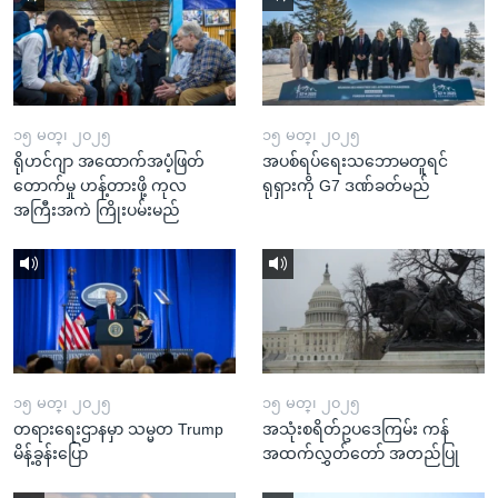
၁၅ မတ္၊ ၂၀၂၅
၁၅ မတ္၊ ၂၀၂၅
ရိုဟင်ဂျာ အထောက်အပံ့ဖြတ်
အပစ်ရပ်ရေးသဘောမတူရင်
တောက်မှု ဟန့်တားဖို့ ကုလ
ရုရှားကို G7 ဒဏ်ခတ်မည်
အကြီးအကဲ ကြိုးပမ်းမည်
၁၅ မတ္၊ ၂၀၂၅
၁၅ မတ္၊ ၂၀၂၅
တရားရေးဌာနမှာ သမ္မတ Trump
အသုံးစရိတ်ဥပဒေကြမ်း ကန်
မိန့်ခွန်းပြော
အထက်လွှတ်တော် အတည်ပြု