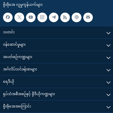
ဗွီအိုအေ လူမှုကွန်ယက်များ
သတင်း
၀န်ဆောင်မှုများ
အပတ်စဉ်ကဏ္ဍများ
အင်္ဂလိပ်သင်ခန်းစာများ
ရေဒီယို
ရုပ်သံအစီအစဉ်နှင့် ဗွီဒီယိုကဏ္ဍများ
ဗွီအိုအေအကြောင်း