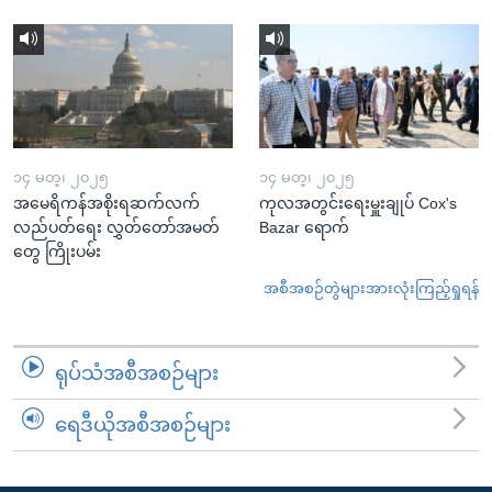
၁၄ မတ္၊ ၂၀၂၅
၁၄ မတ္၊ ၂၀၂၅
အမေရိကန်အစိုးရဆက်လက်
ကုလအတွင်းရေးမှူးချုပ် Cox's
လည်ပတ်ရေး လွှတ်တော်အမတ်
Bazar ရောက်
တွေ ကြိုးပမ်း
အစီအစဉ်တွဲများအားလုံးကြည့်ရှုရန်
ရုပ်သံအစီအစဉ်များ
ရေဒီယိုအစီအစဉ်များ