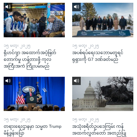
၁၅ မတ္၊ ၂၀၂၅
၁၅ မတ္၊ ၂၀၂၅
ရိုဟင်ဂျာ အထောက်အပံ့ဖြတ်
အပစ်ရပ်ရေးသဘောမတူရင်
တောက်မှု ဟန့်တားဖို့ ကုလ
ရုရှားကို G7 ဒဏ်ခတ်မည်
အကြီးအကဲ ကြိုးပမ်းမည်
၁၅ မတ္၊ ၂၀၂၅
၁၅ မတ္၊ ၂၀၂၅
တရားရေးဌာနမှာ သမ္မတ Trump
အသုံးစရိတ်ဥပဒေကြမ်း ကန်
မိန့်ခွန်းပြော
အထက်လွှတ်တော် အတည်ပြု