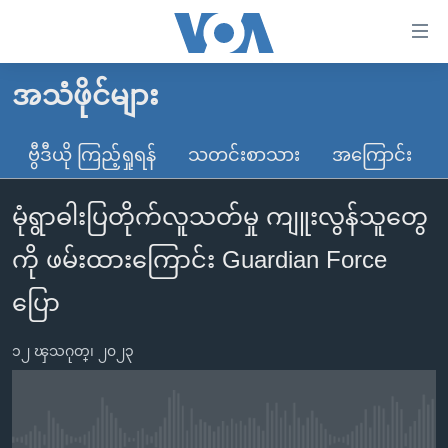
သုံး
ရ
လွယ်ကူ
အသံဖိုင်များ
မူလစာမျက်နှာ
စေ
မြန်မာ
ဗွီဒီယို ကြည့်ရှုရန်
သတင်းစာသား
အကြောင်း
သည့်
ကမ္ဘာ့သတင်းများ
Link
မုံရွာဓါးပြတိုက်လူသတ်မှု ကျူးလွန်သူတွေ
ဗွီဒီယို
နိုင်ငံတကာ
များ
သတင်းလွတ်လပ်ခွင့်
အမေရိကန်
ကို ဖမ်းထားကြောင်း Guardian Force
ပင်မ
ရပ်ဝန်းတခု လမ်းတခု အလွန်
တရုတ်
အကြောင်းအရာ
ပြော
သို့
အင်္ဂလိပ်စာလေ့လာမယ်
အစ္စရေး-ပါလက်စတိုင်း
ကျော်
၁၂ ၾသဂုတ္၊ ၂၀၂၃
အပတ်စဉ်ကဏ္ဍများ
အမေရိကန်သုံးအီဒီယံ
ကြည့်
ရေဒီယိုနှင့်ရုပ်သံ အချက်အလက်များ
မကြေးမုံရဲ့ အင်္ဂလိပ်စာ
ရေဒီယို
ရန်
ပင်မ
ရေဒီယို/တီဗွီအစီအစဉ်
ရုပ်ရှင်ထဲက အင်္ဂလိပ်စာ
တီဗွီ