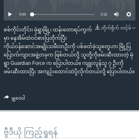
No media source currently available
အ
သုတပဒေသာ အင်္ဂလိပ်စာ
ညွန်း
Learning English
0:00
3:15
စာမျက်နှာ
သို့
ဗွီအိုအေ လူမှုကွန်ယက်များ
တိုက်ရိုက် လင့်ခ်
စစ်ကိုင်းတိုင်း၊ မုံရွာမြို့၊ ထန်းတောရပ်ကွက်
ကျော်
မှာ နေအိမ်ထဲဝင်ဓားပြတိုက်ပြီး
ကြည့်
ကိုယ်ဝန်ဆောင်အမျိုးသမီးတဦးကို ပစ်ခတ်ခဲ့သူတွေဟာ မြို့ပြ
ရန်
ပြောက်ကျားအဖွဲ့တခုက ဖြစ်တယ်လို့ သူတို့ကိုဖမ်းဆီးထားတဲ့ မုံ
ဘာသာစကားများ
ရှာဖွေ
ရွာ Guardian Force က ပြောပါတယ်။ ကျူးလွန်သူ ၇ ဦးကို
ရန်
ဖမ်းဆီးထားပြီး အကျဉ်းထောင်ထဲပို့လိုက်တယ်လို့ ပြောပါတယ်။
နေရာ
သို့
ကျော်
မျှဝေပါ
ရန်
ဗွီဒီယို ကြည့်ရှုရန်