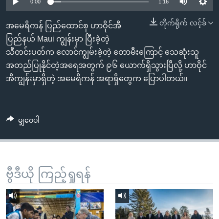
အ
0:00
1:16
သုတပဒေသာ အင်္ဂလိပ်စာ
ညွန်း
Learning English
တိုက်ရိုက် လင့်ခ်
အမေရိကန် ပြည်ထောင်စု ဟာဝိုင်အီ
စာမျက်နှာ
ပြည်နယ် Maui ကျွန်းမှာ ပြီးခဲ့တဲ့
သို့
ဗွီအိုအေ လူမှုကွန်ယက်များ
သီတင်းပတ်က လောင်ကျွမ်းခဲ့တဲ့ တောမီးကြောင့် သေဆုံးသူ
ကျော်
အတည်ပြုနိုင်တဲ့အရေအတွက် ၉၆ ယောက်ရှိသွားပြီလို့ ဟာဝိုင်
ကြည့်
အီကျွန်းမှာရှိတဲ့ အမေရိကန် အရာရှိတွေက ပြောပါတယ်။
ရန်
ဘာသာစကားများ
ရှာဖွေ
ရန်
မျှဝေပါ
နေရာ
သို့
ကျော်
ရန်
ဗွီဒီယို ကြည့်ရှုရန်