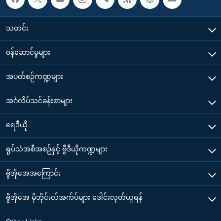
သတင်း
၀န်ဆောင်မှုများ
အပတ်စဉ်ကဏ္ဍများ
အင်္ဂလိပ်သင်ခန်းစာများ
ရေဒီယို
ရုပ်သံအစီအစဉ်နှင့် ဗွီဒီယိုကဏ္ဍများ
ဗွီအိုအေအကြောင်း
ဗွီအိုအေ မိုဘိုင်းလ်အက်ပ်များ ဒေါင်းလုတ်ယူရန်