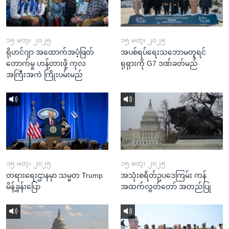
၁၅ မတ္၊ ၂၀၂၅
၁၅ မတ္၊ ၂၀၂၅
ရိုဟင်ဂျာ အထောက်အပံ့ဖြတ်
အပစ်ရပ်ရေးသဘောမတူရင်
တောက်မှု ဟန့်တားဖို့ ကုလ
ရုရှားကို G7 ဒဏ်ခတ်မည်
အကြီးအကဲ ကြိုးပမ်းမည်
၁၅ မတ္၊ ၂၀၂၅
၁၅ မတ္၊ ၂၀၂၅
တရားရေးဌာနမှာ သမ္မတ Trump
အသုံးစရိတ်ဥပဒေကြမ်း ကန်
မိန့်ခွန်းပြော
အထက်လွှတ်တော် အတည်ပြု