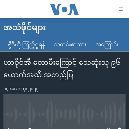
သုံး
ရ
လွယ်ကူ
အသံဖိုင်များ
မူလစာမျက်နှာ
စေ
မြန်မာ
ဗွီဒီယို ကြည့်ရှုရန်
သတင်းစာသား
အကြောင်း
သည့်
ကမ္ဘာ့သတင်းများ
Link
ဟာဝိုင်အီ တောမီးကြောင့် သေဆုံးသူ ၉၆
ဗွီဒီယို
နိုင်ငံတကာ
များ
သတင်းလွတ်လပ်ခွင့်
အမေရိကန်
ယောက်အထိ အတည်ပြု
ပင်မ
ရပ်ဝန်းတခု လမ်းတခု အလွန်
တရုတ်
အကြောင်းအရာ
၁၄ ၾသဂုတ္၊ ၂၀၂၃
သို့
အင်္ဂလိပ်စာလေ့လာမယ်
အစ္စရေး-ပါလက်စတိုင်း
ကျော်
အပတ်စဉ်ကဏ္ဍများ
အမေရိကန်သုံးအီဒီယံ
ကြည့်
ရေဒီယိုနှင့်ရုပ်သံ အချက်အလက်များ
မကြေးမုံရဲ့ အင်္ဂလိပ်စာ
ရေဒီယို
ရန်
No media source currently available
ပင်မ
ရေဒီယို/တီဗွီအစီအစဉ်
ရုပ်ရှင်ထဲက အင်္ဂလိပ်စာ
တီဗွီ