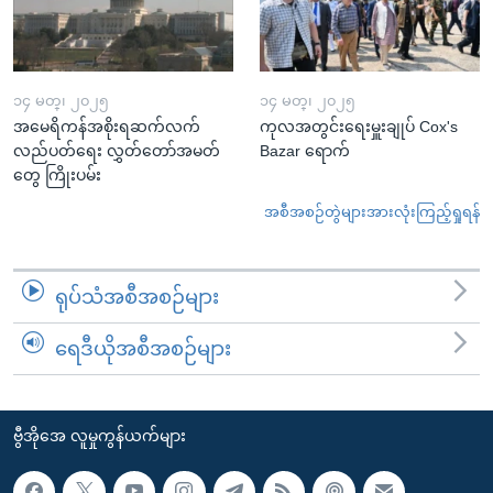
၁၄ မတ္၊ ၂၀၂၅
၁၄ မတ္၊ ၂၀၂၅
အမေရိကန်အစိုးရဆက်လက်
ကုလအတွင်းရေးမှူးချုပ် Cox's
လည်ပတ်ရေး လွှတ်တော်အမတ်
Bazar ရောက်
တွေ ကြိုးပမ်း
အစီအစဉ်တွဲများအားလုံးကြည့်ရှုရန်
ရုပ်သံအစီအစဉ်များ
ရေဒီယိုအစီအစဉ်များ
ဗွီအိုအေ လူမှုကွန်ယက်များ