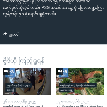
သဘောတူညီမှုရပြီး သြဂုတ်လ ၁၅ ရက်နေ့က တရားဝင်
လက်မှတ်ထိုးခဲ့ပါတယ်။ PSG အသင်းက သူ့ကို ပြောင်းရွှေ့ကြေး
ယူရိုသန်း ၉၀ နဲ့ ရောင်းချခဲ့တာပါ။
မျှဝေပါ
ဗွီဒီယို ကြည့်ရှုရန်
၂၆ ေဖေဖာ္၀ါရီ၊ ၂၀၂၅
၂၄ ေဖေဖာ္၀ါရီ၊ ၂၀၂၅
ဈေးကြီးခွေး ခိုးပြေးသူများ ရဲ
မြေပြိုကျင်းတွေ ခြိမ်းခြောက်ခံနေ