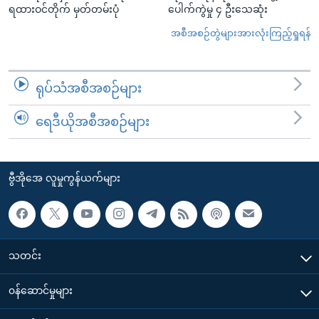
ရထားဝင်တိုက် မှတ်တမ်းပုံ
ပေါက်ကွဲမှု ၄ ဦးသေဆုံး
အစီအစဉ်တွဲများအားလုံးကြည့်ရှုရန်
ရုပ်သံအစီအစဉ်များ
ရေဒီယိုအစီအစဉ်များ
ဗွီအိုအေ လူမှုကွန်ယက်များ
သတင်း
၀န်ဆောင်မှုများ