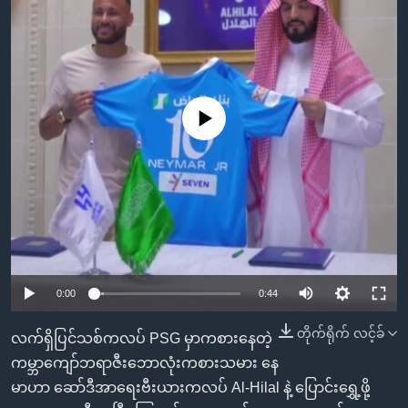
အ
သုတပဒေသာ အင်္ဂလိပ်စာ
ညွန်း
Learning English
စာမျက်နှာ
သို့
ဗွီအိုအေ လူမှုကွန်ယက်များ
ကျော်
No media source currently available
ကြည့်
ရန်
ဘာသာစကားများ
ရှာဖွေ
ရန်
နေရာ
သို့
ကျော်
0:00
0:44
ရန်
တိုက်ရိုက် လင့်ခ်
လက်ရှိပြင်သစ်ကလပ် PSG မှာကစားနေတဲ့
ကမ္ဘာကျော်ဘရာဇီးဘောလုံးကစားသမား နေ
မာဟာ ဆော်ဒီအာရေးဗီးယားကလပ် Al-Hilal နဲ့ ပြောင်းရွှေ့ဖို့