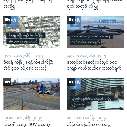
အလိုရှိ
ရတဲ့ ဘရာဇီးလ်မြို့
၂၀ ေဖေဖာ္၀ါရီ၊ ၂၀၂၅
၁၉ ေဖေဖာ္၀ါရီ၊ ၂၀၂၅
ဒီထရွိုက်မြို့ ရေပိုက်ပေါက်ပြီး
သောင်တင်နေတဲ့လင်းပိုင် ၁၀၀
အိမ် ၄၀၀ ခန့် ရေဘေးသင့်
ကျော် ကယ်ဆယ်ရေးဆောင်ရွက်
၁၄ ေဖေဖာ္၀ါရီ၊ ၂၀၂၅
၁၃ ေဖေဖာ္၀ါရီ၊ ၂၀၂၅
အမေရိကားမှာ SUV ကားကို
တိုင်ဝမ်ကုန်တိုက် ဓာတ်ငွေ့