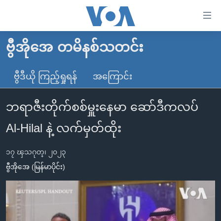
သုံး
ရ
လွယ်ကူ
ဗွီအိုအေ တမိနစ်သတင်း
မူလစာမျက်နှာ
စေ
မြန်မာ
ဗွီဒီယို ကြည့်ရှုရန်
အကြောင်း
သည့်
ကမ္ဘာ့သတင်းများ
Link
ဘရာဇီးတိုက်စစ်မှူးနေမာ ဆော်ဒီကလပ်
ဗွီဒီယို
နိုင်ငံတကာ
များ
သတင်းလွတ်လပ်ခွင့်
အမေရိကန်
Al-Hilal နဲ့ လက်မှတ်ထိုး
ပင်မ
ရပ်ဝန်းတခု လမ်းတခု အလွန်
တရုတ်
အကြောင်းအရာ
၁၇ ၾသဂုတ္၊ ၂၀၂၃
သို့
အင်္ဂလိပ်စာလေ့လာမယ်
အစ္စရေး-ပါလက်စတိုင်း
ဗွီအိုအေ (မြန်မာပိုင်း)
ကျော်
အပတ်စဉ်ကဏ္ဍများ
အမေရိကန်သုံးအီဒီယံ
ကြည့်
ရေဒီယိုနှင့်ရုပ်သံ အချက်အလက်များ
မကြေးမုံရဲ့ အင်္ဂလိပ်စာ
ရေဒီယို
ရန်
ပင်မ
ရေဒီယို/တီဗွီအစီအစဉ်
ရုပ်ရှင်ထဲက အင်္ဂလိပ်စာ
တီဗွီ