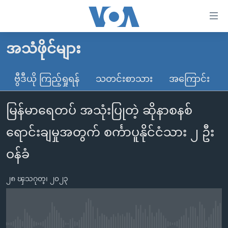
သုံး
ရ
လွယ်ကူ
အသံဖိုင်များ
မူလစာမျက်နှာ
စေ
မြန်မာ
ဗွီဒီယို ကြည့်ရှုရန်
သတင်းစာသား
အကြောင်း
သည့်
ကမ္ဘာ့သတင်းများ
Link
မြန်မာရေတပ် အသုံးပြုတဲ့ ဆိုနာစနစ်
ဗွီဒီယို
နိုင်ငံတကာ
များ
သတင်းလွတ်လပ်ခွင့်
အမေရိကန်
ရောင်းချမှုအတွက် စင်္ကာပူနိုင်ငံသား ၂ ဦး
ပင်မ
ရပ်ဝန်းတခု လမ်းတခု အလွန်
တရုတ်
အကြောင်းအရာ
ဝန်ခံ
သို့
အင်္ဂလိပ်စာလေ့လာမယ်
အစ္စရေး-ပါလက်စတိုင်း
ကျော်
၂၈ ၾသဂုတ္၊ ၂၀၂၃
အပတ်စဉ်ကဏ္ဍများ
အမေရိကန်သုံးအီဒီယံ
ကြည့်
ရေဒီယိုနှင့်ရုပ်သံ အချက်အလက်များ
မကြေးမုံရဲ့ အင်္ဂလိပ်စာ
ရေဒီယို
ရန်
ပင်မ
ရေဒီယို/တီဗွီအစီအစဉ်
ရုပ်ရှင်ထဲက အင်္ဂလိပ်စာ
တီဗွီ