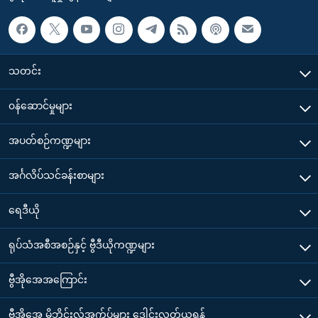
သတင်း
၀န်ဆောင်မှုများ
အပတ်စဉ်ကဏ္ဍများ
အင်္ဂလိပ်သင်ခန်းစာများ
ရေဒီယို
ရုပ်သံအစီအစဉ်နှင့် ဗွီဒီယိုကဏ္ဍများ
ဗွီအိုအေအကြောင်း
ဗွီအိုအေ မိုဘိုင်းလ်အက်ပ်များ ဒေါင်းလုတ်ယူရန်