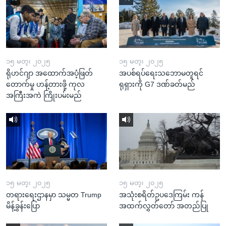
၁၅ မတ္၊ ၂၀၂၅
၁၅ မတ္၊ ၂၀၂၅
ရိုဟင်ဂျာ အထောက်အပံ့ဖြတ်
အပစ်ရပ်ရေးသဘောမတူရင်
တောက်မှု ဟန့်တားဖို့ ကုလ
ရုရှားကို G7 ဒဏ်ခတ်မည်
အကြီးအကဲ ကြိုးပမ်းမည်
၁၅ မတ္၊ ၂၀၂၅
၁၅ မတ္၊ ၂၀၂၅
တရားရေးဌာနမှာ သမ္မတ Trump
အသုံးစရိတ်ဥပဒေကြမ်း ကန်
မိန့်ခွန်းပြော
အထက်လွှတ်တော် အတည်ပြု