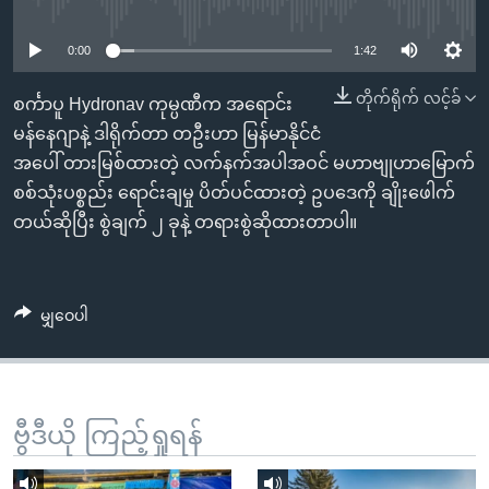
No media source currently available
အ
သုတပဒေသာ အင်္ဂလိပ်စာ
ညွန်း
Learning English
0:00
1:42
စာမျက်နှာ
သို့
ဗွီအိုအေ လူမှုကွန်ယက်များ
တိုက်ရိုက် လင့်ခ်
စင်္ကာပူ Hydronav ကုမ္ပဏီက အရောင်း
ကျော်
မန်နေဂျာနဲ့ ဒါရိုက်တာ တဦးဟာ မြန်မာနိုင်ငံ
ကြည့်
အပေါ် တားမြစ်ထားတဲ့ လက်နက်အပါအဝင် မဟာဗျုဟာမြောက်
ရန်
စစ်သုံးပစ္စည်း ရောင်းချမှု ပိတ်ပင်ထားတဲ့ ဥပဒေကို ချိုးဖေါက်
ဘာသာစကားများ
ရှာဖွေ
တယ်ဆိုပြီး စွဲချက် ၂ ခုနဲ့ တရားစွဲဆိုထားတာပါ။
ရန်
နေရာ
သို့
မျှဝေပါ
ကျော်
ရန်
ဗွီဒီယို ကြည့်ရှုရန်