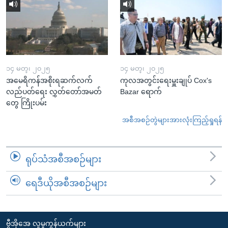
၁၄ မတ္၊ ၂၀၂၅
၁၄ မတ္၊ ၂၀၂၅
အမေရိကန်အစိုးရဆက်လက်
ကုလအတွင်းရေးမှူးချုပ် Cox's
လည်ပတ်ရေး လွှတ်တော်အမတ်
Bazar ရောက်
တွေ ကြိုးပမ်း
အစီအစဉ်တွဲများအားလုံးကြည့်ရှုရန်
ရုပ်သံအစီအစဉ်များ
ရေဒီယိုအစီအစဉ်များ
ဗွီအိုအေ လူမှုကွန်ယက်များ