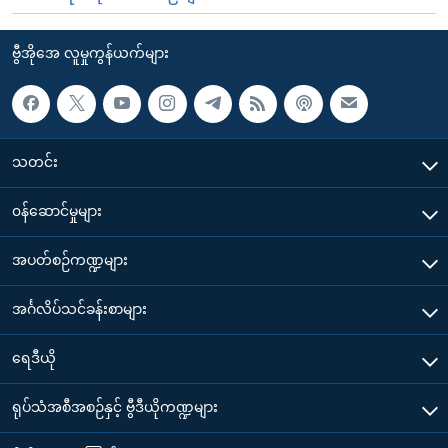
ဗွီအိုအေ လူမှုကွန်ယက်များ
သတင်း
၀န်ဆောင်မှုများ
အပတ်စဉ်ကဏ္ဍများ
အင်္ဂလိပ်သင်ခန်းစာများ
ရေဒီယို
ရုပ်သံအစီအစဉ်နှင့် ဗွီဒီယိုကဏ္ဍများ