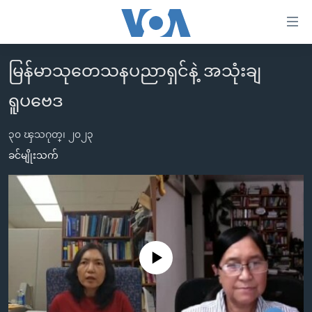
သုံး
ရ
လွယ်ကူ
မြန်မာသုတေသနပညာရှင်နဲ့ အသုံးချ
မူလစာမျက်နှာ
စေ
ရူပဗေဒ
မြန်မာ
သည့်
ကမ္ဘာ့သတင်းများ
Link
၃၀ ၾသဂုတ္၊ ၂၀၂၃
ဗွီဒီယို
နိုင်ငံတကာ
ခင်မျိုးသက်
များ
သတင်းလွတ်လပ်ခွင့်
အမေရိကန်
ပင်မ
ရပ်ဝန်းတခု လမ်းတခု အလွန်
တရုတ်
အကြောင်းအရာ
သို့
အင်္ဂလိပ်စာလေ့လာမယ်
အစ္စရေး-ပါလက်စတိုင်း
ကျော်
အပတ်စဉ်ကဏ္ဍများ
အမေရိကန်သုံးအီဒီယံ
No media source currently available
ကြည့်
ရေဒီယိုနှင့်ရုပ်သံ အချက်အလက်များ
မကြေးမုံရဲ့ အင်္ဂလိပ်စာ
ရေဒီယို
ရန်
ပင်မ
ရေဒီယို/တီဗွီအစီအစဉ်
ရုပ်ရှင်ထဲက အင်္ဂလိပ်စာ
တီဗွီ