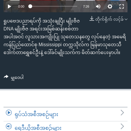
အ
သုတပဒေသာ အင်္ဂလိပ်စာ
0:00
7:26
ညွန်း
Learning English
စာမျက်နှာ
တိုက်ရိုက် လင့်ခ်
ရူပဗေဒပညာရပ်ကို အသုံးချပြီး မျိုးဗီဇ
သို့
ဗွီအိုအေ လူမှုကွန်ယက်များ
DNA မျိုးဗီဇ အရင်းအမြစ်ဆန်းစစ်တာ
ကျော်
အပါအဝင် လူသားအကျိုးပြု သုတေသနတွေ လုပ်နေတဲ့ အမေရိ
ကြည့်
ကန်ပြည်ထောင်စု Mississippi တက္ကသိုလ်က မြန်မာသုတေသီ
ရန်
ဒေါက်တာရွှေစင်ဦးနဲ့ ဒေါ်ခင်မျိုးသက်က မိတ်ဆက်ပေးမှာပါ။
ဘာသာစကားများ
ရှာဖွေ
ရန်
နေရာ
မျှဝေပါ
သို့
ကျော်
ရန်
ရုပ်သံအစီအစဉ်များ
ရေဒီယိုအစီအစဉ်များ