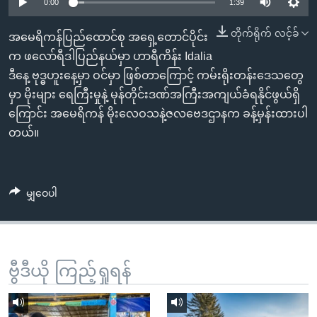
အ
0:00
1:39
သုတပဒေသာ အင်္ဂလိပ်စာ
ညွန်း
Learning English
တိုက်ရိုက် လင့်ခ်
အမေရိကန်ပြည်ထောင်စု အရှေ့တောင်ပိုင်း
စာမျက်နှာ
က ဖလော်ရီဒါပြည်နယ်မှာ ဟာရီကိန်း Idalia
သို့
ဗွီအိုအေ လူမှုကွန်ယက်များ
ဒီနေ့ ဗုဒ္ဓဟူးနေ့မှာ ဝင်မှာ ဖြစ်တာကြောင့် ကမ်းရိုးတန်းဒေသတွေ
ကျော်
မှာ မိုးများ ရေကြီးမှုနဲ့ မုန်တိုင်းဒဏ်အကြီးအကျယ်ခံရနိုင်ဖွယ်ရှိ
ကြည့်
ကြောင်း အမေရိကန် မိုးလေဝသနဲ့ဇလဗေဒဌာနက ခန့်မှန်းထားပါ
ရန်
ဘာသာစကားများ
တယ်။
ရှာဖွေ
ရန်
နေရာ
မျှဝေပါ
သို့
ကျော်
ရန်
ဗွီဒီယို ကြည့်ရှုရန်