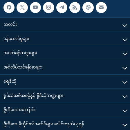
သတင်း
၀န်ဆောင်မှုများ
အပတ်စဉ်ကဏ္ဍများ
အင်္ဂလိပ်သင်ခန်းစာများ
ရေဒီယို
ရုပ်သံအစီအစဉ်နှင့် ဗွီဒီယိုကဏ္ဍများ
ဗွီအိုအေအကြောင်း
ဗွီအိုအေ မိုဘိုင်းလ်အက်ပ်များ ဒေါင်းလုတ်ယူရန်