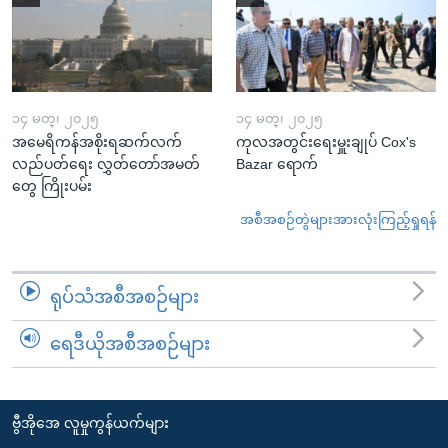
၁၄ မတ္၊ ၂၀၂၅
၁၄ မတ္၊ ၂၀၂၅
အမေရိကန်အစိုးရဆက်လက်
ကုလအတွင်းရေးမှူးချုပ် Cox's
လည်ပတ်ရေး လွှတ်တော်အမတ်
Bazar ရောက်
တွေ ကြိုးပမ်း
အစီအစဉ်တွဲများအားလုံးကြည့်ရှုရန်
ရုပ်သံအစီအစဉ်များ
ရေဒီယိုအစီအစဉ်များ
ဗွီအိုအေ လူမှုကွန်ယက်များ