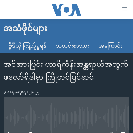
သုံး
ရ
လွယ်ကူ
အသံဖိုင်များ
မူလစာမျက်နှာ
စေ
မြန်မာ
ဗွီဒီယို ကြည့်ရှုရန်
သတင်းစာသား
အကြောင်း
သည့်
ကမ္ဘာ့သတင်းများ
Link
အင်အားပြင်း ဟာရီကိန်းအန္တရာယ်အတွက်
ဗွီဒီယို
နိုင်ငံတကာ
များ
သတင်းလွတ်လပ်ခွင့်
အမေရိကန်
ဖလော်ရီဒါမှာ ကြိုတင်ပြင်ဆင်
ပင်မ
ရပ်ဝန်းတခု လမ်းတခု အလွန်
တရုတ်
အကြောင်းအရာ
၃၁ ၾသဂုတ္၊ ၂၀၂၃
သို့
အင်္ဂလိပ်စာလေ့လာမယ်
အစ္စရေး-ပါလက်စတိုင်း
ကျော်
အပတ်စဉ်ကဏ္ဍများ
အမေရိကန်သုံးအီဒီယံ
ကြည့်
ရေဒီယိုနှင့်ရုပ်သံ အချက်အလက်များ
မကြေးမုံရဲ့ အင်္ဂလိပ်စာ
ရေဒီယို
ရန်
No media source currently available
ပင်မ
ရေဒီယို/တီဗွီအစီအစဉ်
ရုပ်ရှင်ထဲက အင်္ဂလိပ်စာ
တီဗွီ