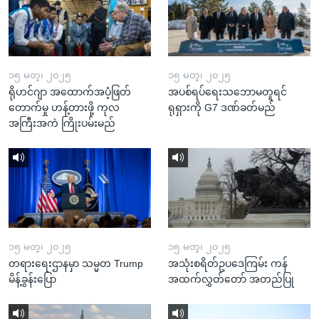
၁၅ မတ္၊ ၂၀၂၅
၁၅ မတ္၊ ၂၀၂၅
ရိုဟင်ဂျာ အထောက်အပံ့ဖြတ်
အပစ်ရပ်ရေးသဘောမတူရင်
တောက်မှု ဟန့်တားဖို့ ကုလ
ရုရှားကို G7 ဒဏ်ခတ်မည်
အကြီးအကဲ ကြိုးပမ်းမည်
၁၅ မတ္၊ ၂၀၂၅
၁၅ မတ္၊ ၂၀၂၅
တရားရေးဌာနမှာ သမ္မတ Trump
အသုံးစရိတ်ဥပဒေကြမ်း ကန်
မိန့်ခွန်းပြော
အထက်လွှတ်တော် အတည်ပြု