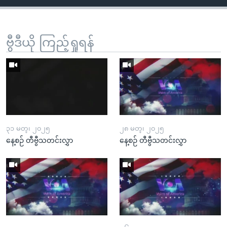
ဗွီဒီယို ကြည့်ရှုရန်
၃၁ မတ္၊ ၂၀၂၅
၂၈ မတ္၊ ၂၀၂၅
နေ့စဉ် တီဗွီသတင်းလွှာ
နေ့စဉ် တီဗွီသတင်းလွှာ