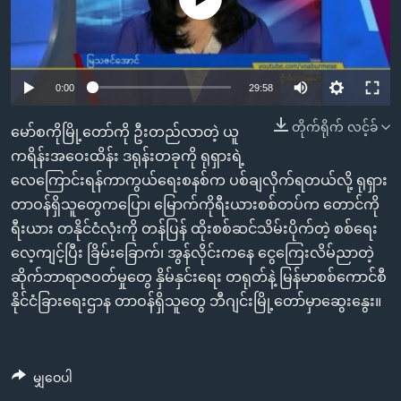
အ
သုတပဒေသာ အင်္ဂလိပ်စာ
ညွန်း
Learning English
စာမျက်နှာ
သို့
ဗွီအိုအေ လူမှုကွန်ယက်များ
0:00
29:58
ကျော်
ကြည့်
တိုက်ရိုက် လင့်ခ်
မော်စကိုမြို့တော်ကို ဦးတည်လာတဲ့ ယူ
ရန်
ကရိန်းအဝေးထိန်း ဒရုန်းတခုကို ရုရှားရဲ့
ဘာသာစကားများ
ရှာဖွေ
လေကြောင်းရန်ကာကွယ်ရေးစနစ်က ပစ်ချလိုက်ရတယ်လို့ ရုရှား
ရန်
တာဝန်ရှိသူတွေကပြော၊ မြောက်ကိုရီးယားစစ်တပ်က တောင်ကို
နေရာ
ရီးယား တနိုင်ငံလုံးကို တန်ပြန် ထိုးစစ်ဆင်သိမ်းပိုက်တဲ့ စစ်ရေး
သို့
လေ့ကျင့်ပြီး ခြိမ်းခြောက်၊ အွန်လိုင်းကနေ ငွေကြေးလိမ်ညာတဲ့
ကျော်
ဆိုက်ဘာရာဇဝတ်မှုတွေ နှိမ်နှင်းရေး တရုတ်နဲ့ မြန်မာစစ်ကောင်စီ
ရန်
နိုင်ငံခြားရေးဌာန တာဝန်ရှိသူတွေ ဘီဂျင်းမြို့တော်မှာဆွေးနွေး။
မျှဝေပါ