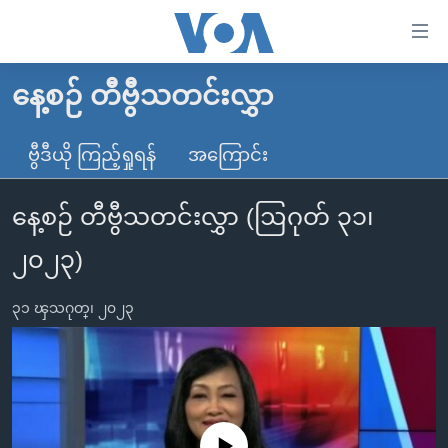
သုံး
ရ
လွယ်ကူ
နေ့စဉ် တီဗွီသတင်းလွှာ
မူလစာမျက်နှာ
စေ
မြန်မာ
ဗွီဒီယို ကြည့်ရှုရန်
အကြောင်း
သည့်
ကမ္ဘာ့သတင်းများ
Link
နေ့စဉ် တီဗွီသတင်းလွှာ (ဩဂုတ် ၃၁၊
ဗွီဒီယို
နိုင်ငံတကာ
များ
သတင်းလွတ်လပ်ခွင့်
အမေရိကန်
၂၀၂၃)
ပင်မ
ရပ်ဝန်းတခု လမ်းတခု အလွန်
တရုတ်
အကြောင်းအရာ
၃၁ ၾသဂုတ္၊ ၂၀၂၃
သို့
အင်္ဂလိပ်စာလေ့လာမယ်
အစ္စရေး-ပါလက်စတိုင်း
ကျော်
အပတ်စဉ်ကဏ္ဍများ
အမေရိကန်သုံးအီဒီယံ
ကြည့်
ရေဒီယိုနှင့်ရုပ်သံ အချက်အလက်များ
မကြေးမုံရဲ့ အင်္ဂလိပ်စာ
ရေဒီယို
ရန်
ပင်မ
ရေဒီယို/တီဗွီအစီအစဉ်
ရုပ်ရှင်ထဲက အင်္ဂလိပ်စာ
တီဗွီ
No media source currently available