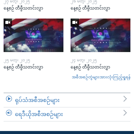
၂၇ မတ္၊ ၂၀၂၅
၂၆ မတ္၊ ၂၀၂၅
နေ့စဉ် တီဗွီသတင်းလွှာ
နေ့စဉ် တီဗွီသတင်းလွှာ
၂၅ မတ္၊ ၂၀၂၅
၂၄ မတ္၊ ၂၀၂၅
နေ့စဉ် တီဗွီသတင်းလွှာ
နေ့စဉ် တီဗွီသတင်းလွှာ
အစီအစဉ်တွဲများအားလုံးကြည့်ရှုရန်
ရုပ်သံအစီအစဉ်များ
ရေဒီယိုအစီအစဉ်များ