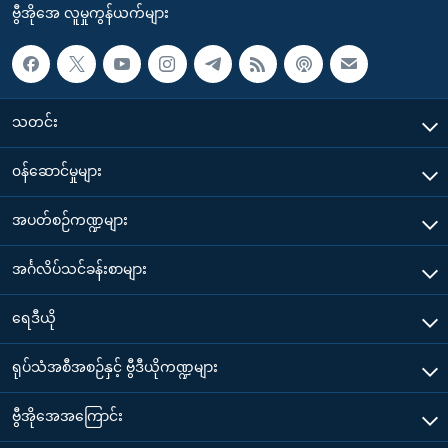
ဗွီအိုအေ လူမှုကွန်ယက်များ
သတင်း
၀န်ဆောင်မှုများ
အပတ်စဉ်ကဏ္ဍများ
အင်္ဂလိပ်သင်ခန်းစာများ
ရေဒီယို
ရုပ်သံအစီအစဉ်နှင့် ဗွီဒီယိုကဏ္ဍများ
ဗွီအိုအေအကြောင်း