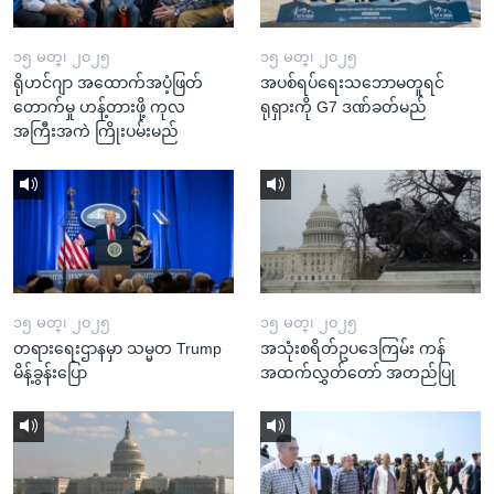
၁၅ မတ္၊ ၂၀၂၅
၁၅ မတ္၊ ၂၀၂၅
ရိုဟင်ဂျာ အထောက်အပံ့ဖြတ်
အပစ်ရပ်ရေးသဘောမတူရင်
တောက်မှု ဟန့်တားဖို့ ကုလ
ရုရှားကို G7 ဒဏ်ခတ်မည်
အကြီးအကဲ ကြိုးပမ်းမည်
၁၅ မတ္၊ ၂၀၂၅
၁၅ မတ္၊ ၂၀၂၅
တရားရေးဌာနမှာ သမ္မတ Trump
အသုံးစရိတ်ဥပဒေကြမ်း ကန်
မိန့်ခွန်းပြော
အထက်လွှတ်တော် အတည်ပြု