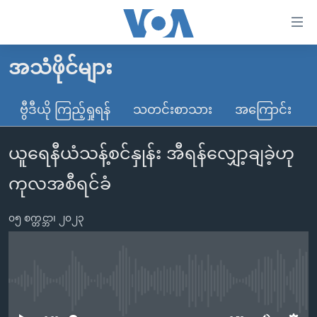
သုံး
ရ
လွယ်ကူ
အသံဖိုင်များ
မူလစာမျက်နှာ
စေ
မြန်မာ
ဗွီဒီယို ကြည့်ရှုရန်
သတင်းစာသား
အကြောင်း
သည့်
ကမ္ဘာ့သတင်းများ
Link
ယူရေနီယံသန့်စင်နှုန်း အီရန်လျှော့ချခဲ့ဟု
ဗွီဒီယို
နိုင်ငံတကာ
များ
သတင်းလွတ်လပ်ခွင့်
အမေရိကန်
ကုလအစီရင်ခံ
ပင်မ
ရပ်ဝန်းတခု လမ်းတခု အလွန်
တရုတ်
အကြောင်းအရာ
၀၅ စက္တင္ဘာ၊ ၂၀၂၃
သို့
အင်္ဂလိပ်စာလေ့လာမယ်
အစ္စရေး-ပါလက်စတိုင်း
ကျော်
အပတ်စဉ်ကဏ္ဍများ
အမေရိကန်သုံးအီဒီယံ
ကြည့်
ရေဒီယိုနှင့်ရုပ်သံ အချက်အလက်များ
မကြေးမုံရဲ့ အင်္ဂလိပ်စာ
ရေဒီယို
ရန်
No media source currently available
ပင်မ
ရေဒီယို/တီဗွီအစီအစဉ်
ရုပ်ရှင်ထဲက အင်္ဂလိပ်စာ
တီဗွီ