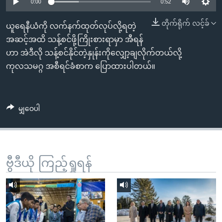
အ
0:00
0:52
သုတပဒေသာ အင်္ဂလိပ်စာ
ညွန်း
Learning English
တိုက်ရိုက် လင့်ခ်
ယူရေနီယံကို လက်နက်ထုတ်လုပ်လို့ရတဲ့
စာမျက်နှာ
အဆင့်အထိ သန့်စင်ဖို့ကြိုးစားရာမှာ အီရန်
သို့
ဗွီအိုအေ လူမှုကွန်ယက်များ
ဟာ အဲဒီလို သန့်စင်နိုင်တဲ့နှုန်းကိုလျှော့ချလိုက်တယ်လို့
ကျော်
ကုလသမဂ္ဂ အစီရင်ခံစာက ပြောထားပါတယ်။
ကြည့်
ရန်
ဘာသာစကားများ
ရှာဖွေ
မျှဝေပါ
ရန်
နေရာ
သို့
ကျော်
ဗွီဒီယို ကြည့်ရှုရန်
ရန်