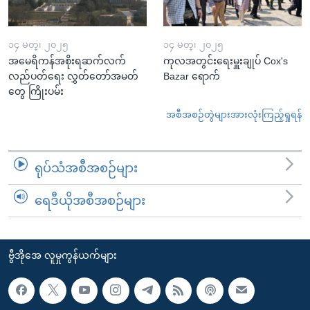
၁၄ မတ္၊ ၂၀၂၅
၁၄ မတ္၊ ၂၀၂၅
အမေရိကန်အစိုးရဆက်လက်
ကုလအတွင်းရေးမှူးချုပ် Cox's
လည်ပတ်ရေး လွှတ်တော်အမတ်
Bazar ရောက်
တွေ ကြိုးပမ်း
အစီအစဉ်တွဲများအားလုံးကြည့်ရှုရန်
ရုပ်သံအစီအစဉ်များ
ရေဒီယိုအစီအစဉ်များ
ဗွီအိုအေ လူမှုကွန်ယက်များ