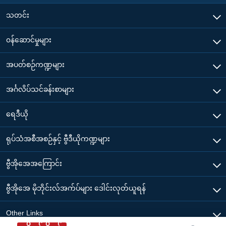
သတင်း
၀န်ဆောင်မှုများ
အပတ်စဉ်ကဏ္ဍများ
အင်္ဂလိပ်သင်ခန်းစာများ
ရေဒီယို
ရုပ်သံအစီအစဉ်နှင့် ဗွီဒီယိုကဏ္ဍများ
ဗွီအိုအေအကြောင်း
ဗွီအိုအေ မိုဘိုင်းလ်အက်ပ်များ ဒေါင်းလုတ်ယူရန်
Other Links