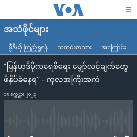
သုံး
ရ
လွယ်ကူ
အသံဖိုင်များ
မူလစာမျက်နှာ
စေ
မြန်မာ
ဗွီဒီယို ကြည့်ရှုရန်
သတင်းစာသား
အကြောင်း
သည့်
ကမ္ဘာ့သတင်းများ
Link
"မြန်မာ့ဒီမိုကရေစီရေး မျှော်လင့်ချက်တွေ
ဗွီဒီယို
နိုင်ငံတကာ
များ
သတင်းလွတ်လပ်ခွင့်
အမေရိကန်
ဖိနှိပ်ခံနေရ" - ကုလအကြီးအကဲ
ပင်မ
ရပ်ဝန်းတခု လမ်းတခု အလွန်
တရုတ်
အကြောင်းအရာ
၀၈ စက္တင္ဘာ၊ ၂၀၂၃
သို့
အင်္ဂလိပ်စာလေ့လာမယ်
အစ္စရေး-ပါလက်စတိုင်း
ကျော်
အပတ်စဉ်ကဏ္ဍများ
အမေရိကန်သုံးအီဒီယံ
ကြည့်
ရေဒီယိုနှင့်ရုပ်သံ အချက်အလက်များ
မကြေးမုံရဲ့ အင်္ဂလိပ်စာ
ရေဒီယို
ရန်
No media source currently available
ပင်မ
ရေဒီယို/တီဗွီအစီအစဉ်
ရုပ်ရှင်ထဲက အင်္ဂလိပ်စာ
တီဗွီ