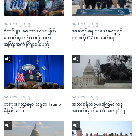
၁၅ မတ္၊ ၂၀၂၅
၁၅ မတ္၊ ၂၀၂၅
ရိုဟင်ဂျာ အထောက်အပံ့ဖြတ်
အပစ်ရပ်ရေးသဘောမတူရင်
တောက်မှု ဟန့်တားဖို့ ကုလ
ရုရှားကို G7 ဒဏ်ခတ်မည်
အကြီးအကဲ ကြိုးပမ်းမည်
၁၅ မတ္၊ ၂၀၂၅
၁၅ မတ္၊ ၂၀၂၅
တရားရေးဌာနမှာ သမ္မတ Trump
အသုံးစရိတ်ဥပဒေကြမ်း ကန်
မိန့်ခွန်းပြော
အထက်လွှတ်တော် အတည်ပြု