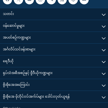
သတင်း
၀န်ဆောင်မှုများ
အပတ်စဉ်ကဏ္ဍများ
အင်္ဂလိပ်သင်ခန်းစာများ
ရေဒီယို
ရုပ်သံအစီအစဉ်နှင့် ဗွီဒီယိုကဏ္ဍများ
ဗွီအိုအေအကြောင်း
ဗွီအိုအေ မိုဘိုင်းလ်အက်ပ်များ ဒေါင်းလုတ်ယူရန်