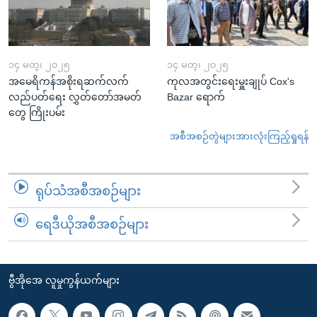
၁၄ မတ္၊ ၂၀၂၅
၁၄ မတ္၊ ၂၀၂၅
အမေရိကန်အစိုးရဆက်လက်
ကုလအတွင်းရေးမှူးချုပ် Cox's
လည်ပတ်ရေး လွှတ်တော်အမတ်
Bazar ရောက်
တွေ ကြိုးပမ်း
အစီအစဉ်တွဲများအားလုံးကြည့်ရှုရန်
ရုပ်သံအစီအစဉ်များ
ရေဒီယိုအစီအစဉ်များ
ဗွီအိုအေ လူမှုကွန်ယက်များ