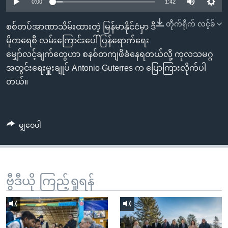
အ
0:00
1:42
သုတပဒေသာ အင်္ဂလိပ်စာ
ညွန်း
Learning English
တိုက်ရိုက် လင့်ခ်
စစ်တပ်အာဏာသိမ်းထားတဲ့ မြန်မာနိုင်ငံမှာ ဒီ
စာမျက်နှာ
မိုကရေစီ လမ်းကြောင်းပေါ်ပြန်ရောက်ရေး
သို့
ဗွီအိုအေ လူမှုကွန်ယက်များ
မျှော်လင့်ချက်တွေဟာ စနစ်တကျဖိခံနေရတယ်လို့ ကုလသမဂ္ဂ
ကျော်
အတွင်းရေးမှူးချုပ် Antonio Guterres က ပြောကြားလိုက်ပါ
ကြည့်
တယ်။
ရန်
ဘာသာစကားများ
ရှာဖွေ
ရန်
မျှဝေပါ
နေရာ
သို့
ကျော်
ရန်
ဗွီဒီယို ကြည့်ရှုရန်