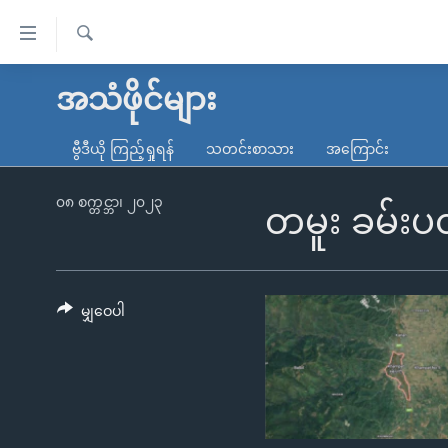
သုံး
ရ
ရှာဖွေ
လွယ်ကူ
မူလစာမျက်နှာ
အသံဖိုင်များ
ရ
စေ
မြန်မာ
လာ
ဗွီဒီယို ကြည့်ရှုရန်
သတင်းစာသား
အကြောင်း
သည့်
ဒ်
ကမ္ဘာ့သတင်းများ
Link
ဗွီဒီယို
နိုင်ငံတကာ
၀၈ စက္တင္ဘာ၊ ၂၀၂၃
တမူး ခမ်းပတ
များ
သတင်းလွတ်လပ်ခွင့်
အမေရိကန်
ပင်မ
ရပ်ဝန်းတခု လမ်းတခု အလွန်
တရုတ်
အကြောင်းအရာ
အင်္ဂလိပ်စာလေ့လာမယ်
အစ္စရေး-ပါလက်စတိုင်း
မျှဝေပါ
သို့
အပတ်စဉ်ကဏ္ဍများ
အမေရိကန်သုံးအီဒီယံ
ကျော်
ကြည့်
ရေဒီယိုနှင့်ရုပ်သံ အချက်အလက်များ
မကြေးမုံရဲ့ အင်္ဂလိပ်စာ
ရေဒီယို
ရန်
ရေဒီယို/တီဗွီအစီအစဉ်
ရုပ်ရှင်ထဲက အင်္ဂလိပ်စာ
တီဗွီ
ပင်မ