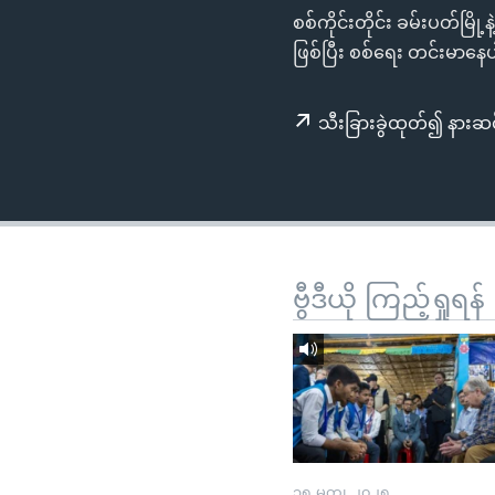
သုတပဒေသာ အင်္ဂလိပ်စာ
အ
စစ်ကိုင်းတိုင်း ခမ်းပတ်မြိ
ညွန်း
ဖြစ်ပြီး စစ်ရေး တင်းမာန
စာမျက်နှာ
သို့
သီးခြားခွဲထုတ်၍ နားဆင
ကျော်
ကြည့်
ရန်
ရှာဖွေ
ရန်
နေရာ
ဗွီဒီယို ကြည့်ရှုရန်
သို့
ကျော်
ရန်
၁၅ မတ္၊ ၂၀၂၅