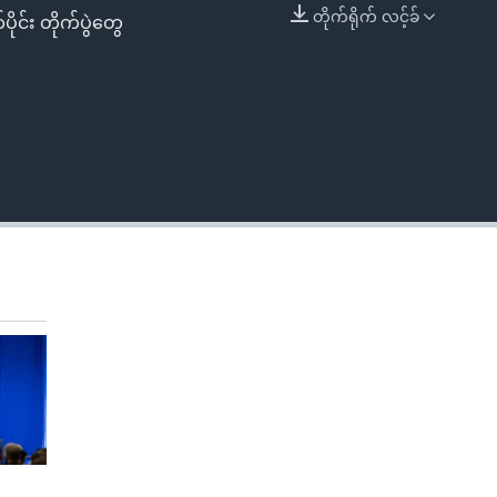
တိုက်ရိုက် လင့်ခ်
ိုင်း တိုက်ပွဲတွေ
EMBED