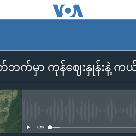
်ဘက်မှာ ကုန်ဈေးနှုန်းနဲ့ ကယ
No media source currently availa
0:00