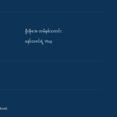
ဗွီအိုအေ တမိနစ်သတင်း
နော်သဇင်ရဲ့ Vlog
droid