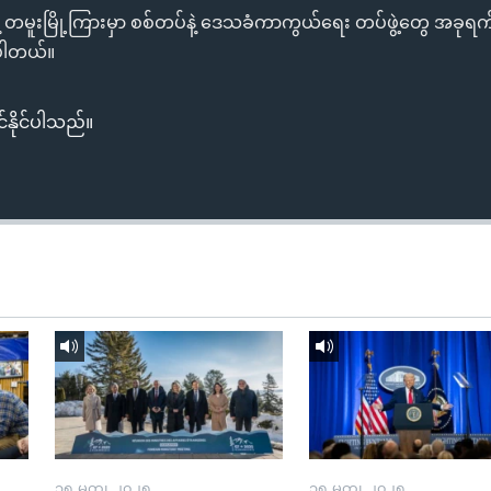
ု့နဲ့ တမူးမြို့ကြားမှာ စစ်တပ်နဲ့ ဒေသခံကာကွယ်ရေး တပ်ဖွဲ့တွေ အခုရက်ပ
ေပါတယ်။
်နိုင်ပါသည်။
၁၅ မတ္၊ ၂၀၂၅
၁၅ မတ္၊ ၂၀၂၅