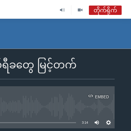
တိုက်ရိုက်
ဗွီအိုအေ မြန်မာနံနက်ခင်း
တိုက်ရိုက်ထုတ်လွှင့်မှု
အစီအစဉ်များ
်ရီခတွေ မြင့်တက်
ဗွီအိုအေ မြန်မာနံနက်ခင်း
ရေဒီယိုတိုက်ရိုက်နားဆင်ရန်
EMBED
ble
3:14