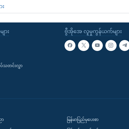
ား
ုများ
ဗွီအိုအေ လူမှုကွန်ယက်များ
းလ်သတင်းလွှာ
ပညာ
မြန်မာပြည်မှပေးစာ