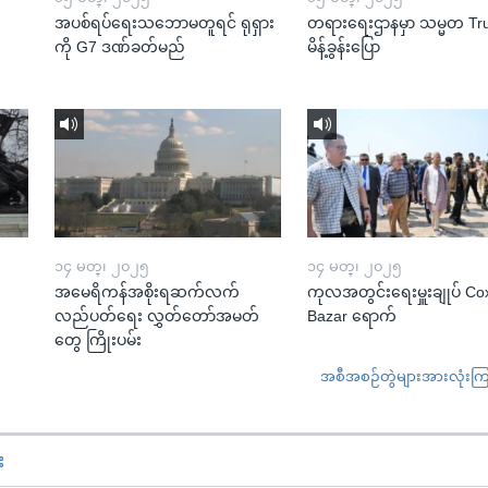
အပစ်ရပ်ရေးသဘောမတူရင် ရုရှား
တရားရေးဌာနမှာ သမ္မတ T
ကို G7 ဒဏ်ခတ်မည်
မိန့်ခွန်းပြော
၁၄ မတ္၊ ၂၀၂၅
၁၄ မတ္၊ ၂၀၂၅
အမေရိကန်အစိုးရဆက်လက်
ကုလအတွင်းရေးမှူးချုပ် Co
လည်ပတ်ရေး လွှတ်တော်အမတ်
Bazar ရောက်
တွေ ကြိုးပမ်း
အစီအစဉ်တွဲများအားလုံးကြည့
း