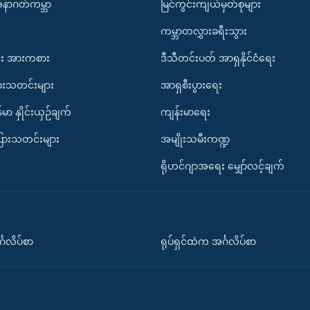
အနာဂတ်ကမ္ဘာ
မြင်ကွင်းကျယ်မှတ်စုများ
ကမ္ဘာတလွှားခရီးသွား
း အားကစား
ဒီသီတင်းပတ် အာရှနိုင်ငံရေး
ားသတင်းများ
အာရှစီးပွားရေး
်မာ နှိုင်းယှဉ်ချက်
ကျန်းမာရေး
ပြားသတင်းများ
အမျိုးသမီးကဏ္ဍ
ရိုဟင်ဂျာအရေး မျှော်လင့်ချက်
်္ဂလိပ်စာ
ရုပ်ရှင်ထဲက အင်္ဂလိပ်စာ