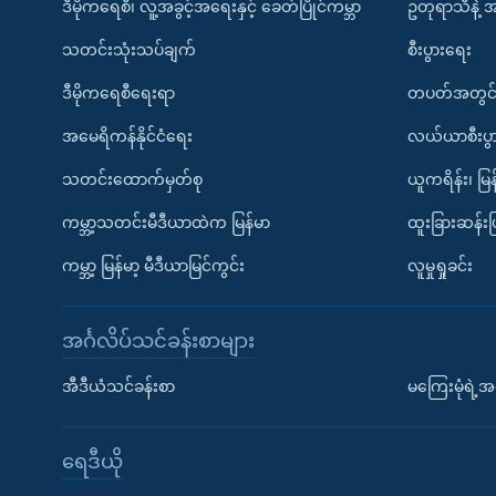
ဒီမိုကရေစီ၊ လူ့အခွင့်အရေးနှင့် ခေတ်ပြိုင်ကမ္ဘာ
ဥတုရာသီနဲ့ 
သတင်းသုံးသပ်ချက်
စီးပွားရေး
ဒီမိုကရေစီရေးရာ
တပတ်အတွင်
အမေရိကန်နိုင်ငံရေး
လယ်ယာစီးပွ
သတင်းထောက်မှတ်စု
ယူကရိန်း၊ မြန
ကမ္ဘာ့သတင်းမီဒီယာထဲက မြန်မာ
ထူးခြားဆန်း
ကမ္ဘာ့ မြန်မာ့ မီဒီယာမြင်ကွင်း
လူမှုရှုခင်း
အင်္ဂလိပ်သင်ခန်းစာများ
အီဒီယံသင်ခန်းစာ
မကြေးမုံရဲ့အင
ရေဒီယို