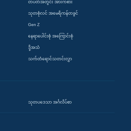
တပတ်အတွင်း အားကစား
သုတစုံလင် အမေရိကန်တခွင်
Gen Z
နေရာပေါင်းစုံ အကြောင်းစုံ
ဒို့အသံ
သက်တံရောင်သတင်းလွှာ
သုတပဒေသာ အင်္ဂလိပ်စာ