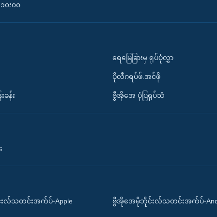
၀-၁၀း၀၀
ရေမြေခြားမှ ရုပ်ပုံလွှာ
ပိုလီဂရပ်ဖ်.အင်ဖို
်းခန်း
ဗွီအိုအေ ပုံပြရုပ်သံ
း
ိုင်းလ်သတင်းအက်ပ်-Apple
ဗွီအိုအေမိုဘိုင်းလ်သတင်းအက်ပ်-An