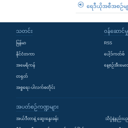
ရေဒီယိုအစီအစဉ်မျ
သတင်း
၀န်ဆောင်မှ
မြန်မာ
RSS
နိုင်ငံတကာ
ပေါ့ဒ်ကတ်စ်
အမေရိကန်
နေ့စဉ်အီးမေ
တရုတ်
အစ္စရေး-ပါလက်စတိုင်း
အပတ်စဉ်ကဏ္ဍများ
အယ်ဒီတာနဲ့ ဆွေးနွေးခန်း
သိပ္ပံနဲ့နည်း