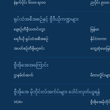
နံနက်ပိုင်း ၆း၀၀-ရး၀၀
ညပိုင်း ၉း၀
ရုပ်သံအစီအစဉ်နှင့် ဗွီဒီယိုကဏ္ဍများ
နေ့စဉ်တီဗွီသတင်းလွှာ
မြန်မာ
ရေဒီယို ရုပ်သံအစီအစဉ်
နိုင်ငံတကာ
အပတ်စဉ်တီဗွီမဂ္ဂဇင်း
တွေ့ဆုံမေးမြန
ဗွီအိုအေအကြောင်း
ဌာနမိတ်ဆက်
မီတာလှိုင်းမျာ
ဗွီအိုအေ မိုဘိုင်းလ်အက်ပ်များ ဒေါင်းလုတ်ယူရန်
Learning English
VOA+
ဗွီအိုအေမိုဘ
ဗွီအိုအေ လူမှုကွန်ယက်များ