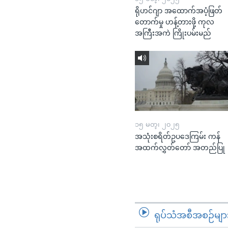
ရိုဟင်ဂျာ အထောက်အပံ့ဖြတ်
တောက်မှု ဟန့်တားဖို့ ကုလ
အကြီးအကဲ ကြိုးပမ်းမည်
၁၅ မတ္၊ ၂၀၂၅
အသုံးစရိတ်ဥပဒေကြမ်း ကန်
အထက်လွှတ်တော် အတည်ပြု
ရုပ်သံအစီအစဉ်မျာ