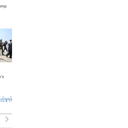
rump
x's
်ရှုရန်