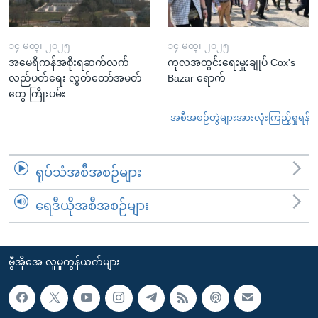
၁၄ မတ္၊ ၂၀၂၅
၁၄ မတ္၊ ၂၀၂၅
အမေရိကန်အစိုးရဆက်လက်
ကုလအတွင်းရေးမှူးချုပ် Cox's
လည်ပတ်ရေး လွှတ်တော်အမတ်
Bazar ရောက်
တွေ ကြိုးပမ်း
အစီအစဉ်တွဲများအားလုံးကြည့်ရှုရန်
ရုပ်သံအစီအစဉ်များ
ရေဒီယိုအစီအစဉ်များ
ဗွီအိုအေ လူမှုကွန်ယက်များ