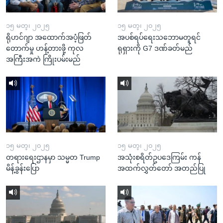
၁၅ မတ္၊ ၂၀၂၅
၁၅ မတ္၊ ၂၀၂၅
ရိုဟင်ဂျာ အထောက်အပံ့ဖြတ်
အပစ်ရပ်ရေးသဘောမတူရင်
တောက်မှု ဟန့်တားဖို့ ကုလ
ရုရှားကို G7 ဒဏ်ခတ်မည်
အကြီးအကဲ ကြိုးပမ်းမည်
၁၅ မတ္၊ ၂၀၂၅
၁၅ မတ္၊ ၂၀၂၅
တရားရေးဌာနမှာ သမ္မတ Trump
အသုံးစရိတ်ဥပဒေကြမ်း ကန်
မိန့်ခွန်းပြော
အထက်လွှတ်တော် အတည်ပြု