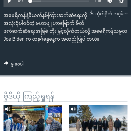
အ
0:00
1:18
သုတပဒေသာ အင်္ဂလိပ်စာ
ညွန်း
Learning English
တိုက်ရိုက် လင့်ခ်
အမေရိကန်နဲ့ဗီယက်နမ်ကြားဆက်ဆံရေးကို
စာမျက်နှာ
အလုံးစုံပါဝင်တဲ့ မဟာဗျူဟာမြောက် မိတ်
သို့
ဗွီအိုအေ လူမှုကွန်ယက်များ
ဖက်ဆက်ဆံရေးအဖြစ် တိုးမြှင့်လိုက်တယ်လို့ အမေရိကန်သမ္မတ
ကျော်
Joe Biden က တနင်္ဂနွေနေ့က အတည်ပြုပါတယ်။
ကြည့်
ရန်
ဘာသာစကားများ
ရှာဖွေ
မျှဝေပါ
ရန်
နေရာ
သို့
ကျော်
ဗွီဒီယို ကြည့်ရှုရန်
ရန်