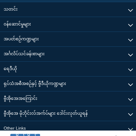
သတင်း
၀န်ဆောင်မှုများ
အပတ်စဉ်ကဏ္ဍများ
အင်္ဂလိပ်သင်ခန်းစာများ
ရေဒီယို
ရုပ်သံအစီအစဉ်နှင့် ဗွီဒီယိုကဏ္ဍများ
ဗွီအိုအေအကြောင်း
ဗွီအိုအေ မိုဘိုင်းလ်အက်ပ်များ ဒေါင်းလုတ်ယူရန်
Other Links