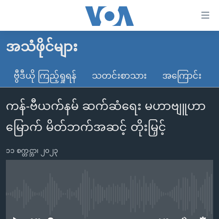
သုံး
ရ
လွယ်ကူ
အသံဖိုင်များ
မူလစာမျက်နှာ
စေ
မြန်မာ
ဗွီဒီယို ကြည့်ရှုရန်
သတင်းစာသား
အကြောင်း
သည့်
ကမ္ဘာ့သတင်းများ
Link
ကန်-ဗီယက်နမ် ဆက်ဆံရေး မဟာဗျူဟာ
ဗွီဒီယို
နိုင်ငံတကာ
များ
သတင်းလွတ်လပ်ခွင့်
အမေရိကန်
မြောက် မိတ်ဘက်အဆင့် တိုးမြှင့်
ပင်မ
ရပ်ဝန်းတခု လမ်းတခု အလွန်
တရုတ်
အကြောင်းအရာ
၁၁ စက္တင္ဘာ၊ ၂၀၂၃
သို့
အင်္ဂလိပ်စာလေ့လာမယ်
အစ္စရေး-ပါလက်စတိုင်း
ကျော်
အပတ်စဉ်ကဏ္ဍများ
အမေရိကန်သုံးအီဒီယံ
ကြည့်
ရေဒီယိုနှင့်ရုပ်သံ အချက်အလက်များ
မကြေးမုံရဲ့ အင်္ဂလိပ်စာ
ရေဒီယို
ရန်
No media source currently available
ပင်မ
ရေဒီယို/တီဗွီအစီအစဉ်
ရုပ်ရှင်ထဲက အင်္ဂလိပ်စာ
တီဗွီ