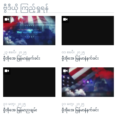
ဗွီဒီယို ကြည့်ရှုရန်
၂၃ ဧၿပီ၊ ၂၀၂၅
၀၁ ဧၿပီ၊ ၂၀၂၅
ဗွီအိုအေ မြန်မာနံနက်ခင်း
ဗွီအိုအေ မြန်မာနံနက်ခင်း
၃၁ မတ္၊ ၂၀၂၅
၃၁ မတ္၊ ၂၀၂၅
ဗွီအိုအေ မြန်မာညချမ်း
ဗွီအိုအေ မြန်မာနံနက်ခင်း