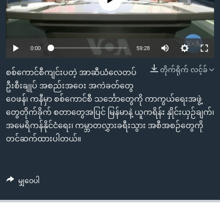
အ
သုတပဒေသာ အင်္ဂလိပ်စာ
ညွန်း
Learning English
စာမျက်နှာ
သို့
ဗွီအိုအေ လူမှုကွန်ယက်များ
0:00
59:28
ကျော်
ကြည့်
တိုက်ရိုက် လင့်ခ်
စစ်ကောင်စီကျင်းပတဲ့ အာဆီယံလေတပ်
ရန်
ဦးစီးချုပ် အစည်းအဝေး အကဲခတ်တွေ
ဘာသာစကားများ
ရှာဖွေ
ဝေဖန်၊ ကနီမှာ စစ်ကောင်စီ သင်္ဘောတွေကို ကာကွယ်ရေးအဖွဲ့
ရန်
တွေတိုက်ခိုက် စတာတွေအပြင် မြန်မာနဲ့ ယူကရိန်း နှိုင်းယှဉ်ချက်၊
နေရာ
အမေရိကန်နိုင်ငံရေး၊ ကမ္ဘာတလွှားခရီးသွား အစီအစဉ်တွေကို
သို့
တင်ဆက်ထားပါတယ်။
ကျော်
ရန်
မျှဝေပါ