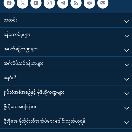
သတင်း
၀န်ဆောင်မှုများ
အပတ်စဉ်ကဏ္ဍများ
အင်္ဂလိပ်သင်ခန်းစာများ
ရေဒီယို
ရုပ်သံအစီအစဉ်နှင့် ဗွီဒီယိုကဏ္ဍများ
ဗွီအိုအေအကြောင်း
ဗွီအိုအေ မိုဘိုင်းလ်အက်ပ်များ ဒေါင်းလုတ်ယူရန်