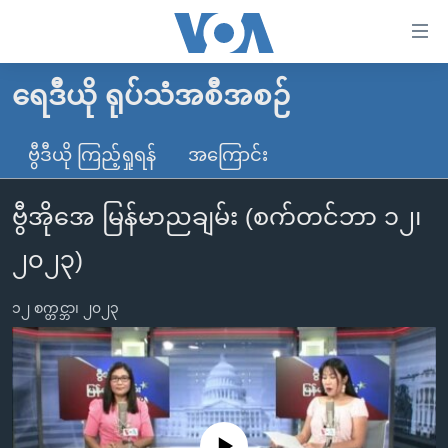
သုံး
ရ
လွယ်ကူ
ရေဒီယို ရုပ်သံအစီအစဉ်
မူလစာမျက်နှာ
စေ
မြန်မာ
ဗွီဒီယို ကြည့်ရှုရန်
အကြောင်း
သည့်
ကမ္ဘာ့သတင်းများ
Link
ဗွီအိုအေ မြန်မာညချမ်း (စက်တင်ဘာ ၁၂၊
ဗွီဒီယို
နိုင်ငံတကာ
များ
သတင်းလွတ်လပ်ခွင့်
အမေရိကန်
၂၀၂၃)
ပင်မ
ရပ်ဝန်းတခု လမ်းတခု အလွန်
တရုတ်
အကြောင်းအရာ
၁၂ စက္တင္ဘာ၊ ၂၀၂၃
သို့
အင်္ဂလိပ်စာလေ့လာမယ်
အစ္စရေး-ပါလက်စတိုင်း
ကျော်
အပတ်စဉ်ကဏ္ဍများ
အမေရိကန်သုံးအီဒီယံ
ကြည့်
ရေဒီယိုနှင့်ရုပ်သံ အချက်အလက်များ
မကြေးမုံရဲ့ အင်္ဂလိပ်စာ
ရေဒီယို
ရန်
ပင်မ
ရေဒီယို/တီဗွီအစီအစဉ်
ရုပ်ရှင်ထဲက အင်္ဂလိပ်စာ
တီဗွီ
No media source currently available