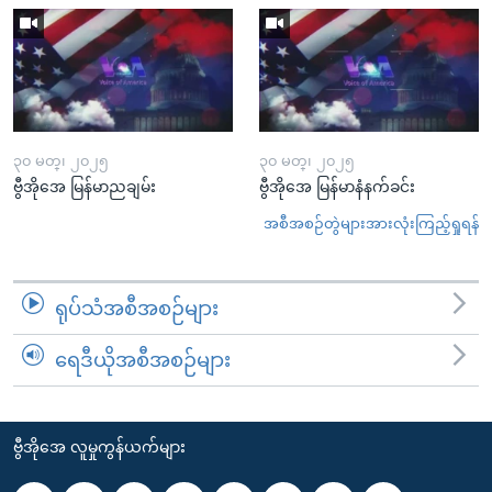
၃၀ မတ္၊ ၂၀၂၅
၃၀ မတ္၊ ၂၀၂၅
ဗွီအိုအေ မြန်မာညချမ်း
ဗွီအိုအေ မြန်မာနံနက်ခင်း
အစီအစဉ်တွဲများအားလုံးကြည့်ရှုရန်
ရုပ်သံအစီအစဉ်များ
ရေဒီယိုအစီအစဉ်များ
ဗွီအိုအေ လူမှုကွန်ယက်များ