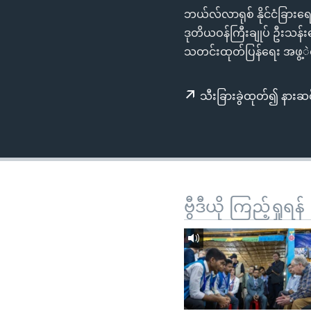
သုတပဒေသာ အင်္ဂလိပ်စာ
အ
ဘယ်လ်လာရုစ် နိုင်ငံခြာ
ညွန်း
ဒုတိယဝန်ကြီးချုပ် ဦးသန်းဆွ
စာမျက်နှာ
သတင်းထုတ်ပြန်ရေး အဖွ့ဲ
သို့
ကျော်
သီးခြားခွဲထုတ်၍ နားဆင
ကြည့်
ရန်
ရှာဖွေ
ရန်
နေရာ
သို့
ဗွီဒီယို ကြည့်ရှုရန်
ကျော်
ရန်