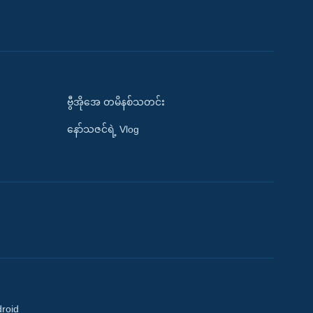
ဗွီအိုအေ တမိနစ်သတင်း
နော်သဇင်ရဲ့ Vlog
droid