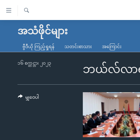
သုံး
ရ
ရှာဖွေ
လွယ်ကူ
မူလစာမျက်နှာ
အသံဖိုင်များ
ရ
စေ
မြန်မာ
လာ
ဗွီဒီယို ကြည့်ရှုရန်
သတင်းစာသား
အကြောင်း
သည့်
ဒ်
ကမ္ဘာ့သတင်းများ
Link
ဗွီဒီယို
နိုင်ငံတကာ
၁၆ စက္တင္ဘာ၊ ၂၀၂၃
ဘယ်လ်လာရုစ်
များ
သတင်းလွတ်လပ်ခွင့်
အမေရိကန်
ပင်မ
ရပ်ဝန်းတခု လမ်းတခု အလွန်
တရုတ်
အကြောင်းအရာ
အင်္ဂလိပ်စာလေ့လာမယ်
အစ္စရေး-ပါလက်စတိုင်း
မျှဝေပါ
သို့
အပတ်စဉ်ကဏ္ဍများ
အမေရိကန်သုံးအီဒီယံ
ကျော်
ကြည့်
ရေဒီယိုနှင့်ရုပ်သံ အချက်အလက်များ
မကြေးမုံရဲ့ အင်္ဂလိပ်စာ
ရေဒီယို
ရန်
ရေဒီယို/တီဗွီအစီအစဉ်
ရုပ်ရှင်ထဲက အင်္ဂလိပ်စာ
တီဗွီ
ပင်မ