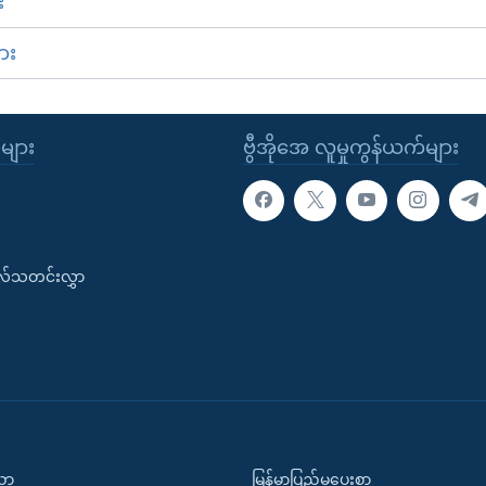
း
ား
ုများ
ဗွီအိုအေ လူမှုကွန်ယက်များ
းလ်သတင်းလွှာ
ပညာ
မြန်မာပြည်မှပေးစာ