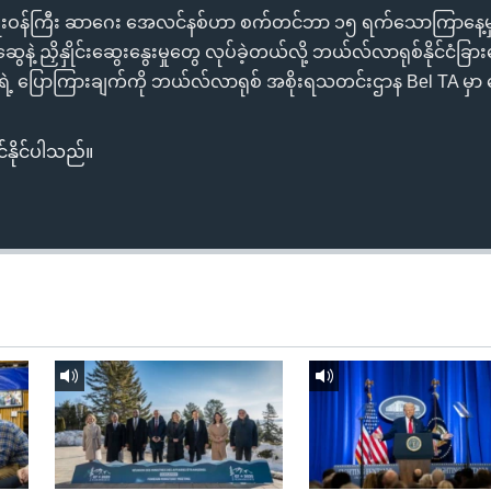
းရေးဝန်ကြီး ဆာဂေး အေလင်နစ်ဟာ စက်တင်ဘာ ၁၅ ရက်သောကြာနေ့မှာ
ေနဲ့ ညှိနှိုင်းဆွေးနွေးမှုတွေ လုပ်ခဲ့တယ်လို့ ဘယ်လ်လာရုစ်နိုင်ငံခြ
ရဲ့ ပြောကြားချက်ကို ဘယ်လ်လာရုစ် အစိုးရသတင်းဌာန Bel TA မှ
်နိုင်ပါသည်။