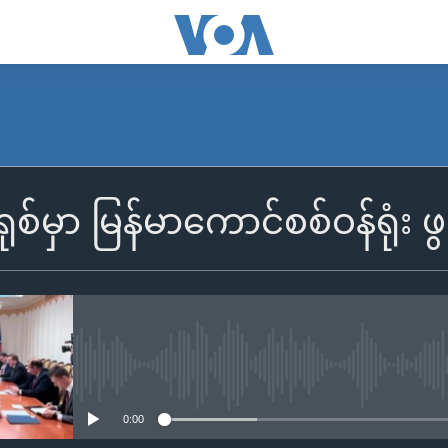
မှာ မြန်မာကောင်စစ်ဝန်ရုံး ဖွင
No media source currently availa
0:00