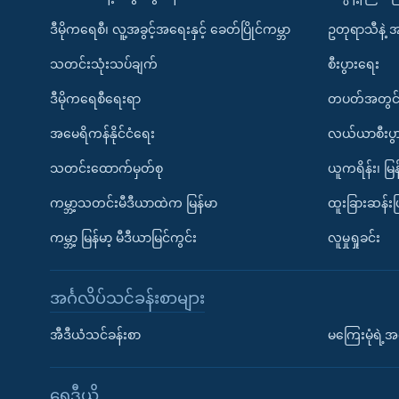
ဒီမိုကရေစီ၊ လူ့အခွင့်အရေးနှင့် ခေတ်ပြိုင်ကမ္ဘာ
ဥတုရာသီနဲ့ 
သတင်းသုံးသပ်ချက်
စီးပွားရေး
ဒီမိုကရေစီရေးရာ
တပတ်အတွင်
အမေရိကန်နိုင်ငံရေး
လယ်ယာစီးပွ
သတင်းထောက်မှတ်စု
ယူကရိန်း၊ မြန
ကမ္ဘာ့သတင်းမီဒီယာထဲက မြန်မာ
ထူးခြားဆန်း
ကမ္ဘာ့ မြန်မာ့ မီဒီယာမြင်ကွင်း
လူမှုရှုခင်း
အင်္ဂလိပ်သင်ခန်းစာများ
အီဒီယံသင်ခန်းစာ
မကြေးမုံရဲ့အင
ရေဒီယို