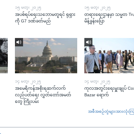
၁၅ မတ္၊ ၂၀၂၅
၁၅ မတ္၊ ၂၀၂၅
အပစ်ရပ်ရေးသဘောမတူရင် ရုရှား
တရားရေးဌာနမှာ သမ္မတ T
ကို G7 ဒဏ်ခတ်မည်
မိန့်ခွန်းပြော
၁၄ မတ္၊ ၂၀၂၅
၁၄ မတ္၊ ၂၀၂၅
အမေရိကန်အစိုးရဆက်လက်
ကုလအတွင်းရေးမှူးချုပ် Co
လည်ပတ်ရေး လွှတ်တော်အမတ်
Bazar ရောက်
တွေ ကြိုးပမ်း
အစီအစဉ်တွဲများအားလုံးကြည့