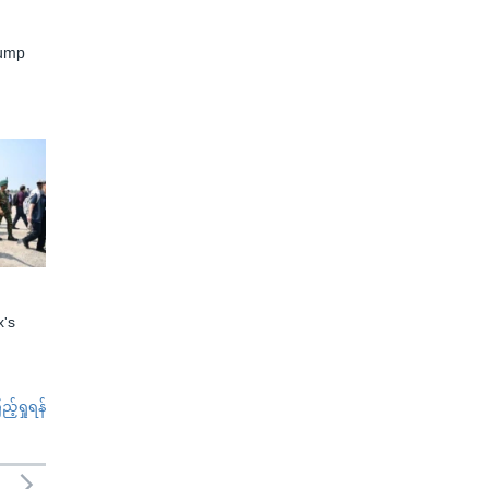
rump
x's
်ရှုရန်