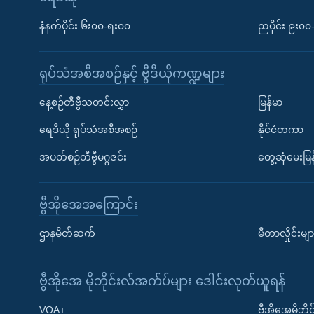
နံနက်ပိုင်း ၆း၀၀-ရး၀၀
ညပိုင်း ၉း၀
ရုပ်သံအစီအစဉ်နှင့် ဗွီဒီယိုကဏ္ဍများ
နေ့စဉ်တီဗွီသတင်းလွှာ
မြန်မာ
ရေဒီယို ရုပ်သံအစီအစဉ်
နိုင်ငံတကာ
အပတ်စဉ်တီဗွီမဂ္ဂဇင်း
တွေ့ဆုံမေးမြန
ဗွီအိုအေအကြောင်း
ဌာနမိတ်ဆက်
မီတာလှိုင်းမျာ
ဗွီအိုအေ မိုဘိုင်းလ်အက်ပ်များ ဒေါင်းလုတ်ယူရန်
Learning English
VOA+
ဗွီအိုအေမိုဘ