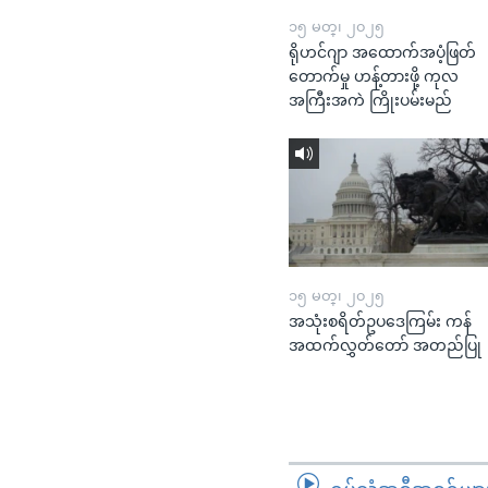
၁၅ မတ္၊ ၂၀၂၅
ရိုဟင်ဂျာ အထောက်အပံ့ဖြတ်
တောက်မှု ဟန့်တားဖို့ ကုလ
အကြီးအကဲ ကြိုးပမ်းမည်
၁၅ မတ္၊ ၂၀၂၅
အသုံးစရိတ်ဥပဒေကြမ်း ကန်
အထက်လွှတ်တော် အတည်ပြု