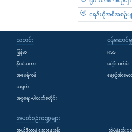
ရုပ်သံအစီအစဉ်မျာ
ရေဒီယိုအစီအစဉ်မျ
သတင်း
၀န်ဆောင်မှ
မြန်မာ
RSS
နိုင်ငံတကာ
ပေါ့ဒ်ကတ်စ်
အမေရိကန်
နေ့စဉ်အီးမေ
တရုတ်
အစ္စရေး-ပါလက်စတိုင်း
အပတ်စဉ်ကဏ္ဍများ
အယ်ဒီတာနဲ့ ဆွေးနွေးခန်း
သိပ္ပံနဲ့နည်း