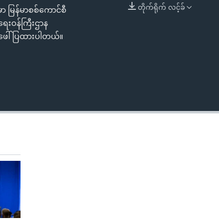
တိုက်ရိုက် လင့်ခ်
 မြန်မာစစ်ကောင်စီ
EMBED
ားရေးဝန်ကြီးဌာန
ာ ဖေါ်ပြထားပါတယ်။