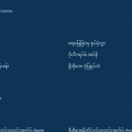
၀-၁၀း၀၀
ရေမြေခြားမှ ရုပ်ပုံလွှာ
ပိုလီဂရပ်ဖ်.အင်ဖို
်းခန်း
ဗွီအိုအေ ပုံပြရုပ်သံ
း
ိုင်းလ်သတင်းအက်ပ်-Apple
ဗွီအိုအေမိုဘိုင်းလ်သတင်းအက်ပ်-An