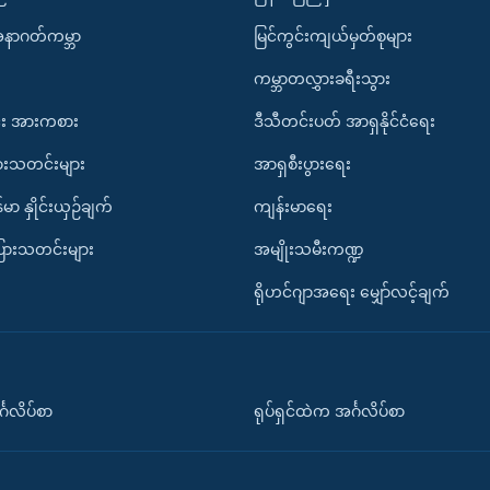
အနာဂတ်ကမ္ဘာ
မြင်ကွင်းကျယ်မှတ်စုများ
ကမ္ဘာတလွှားခရီးသွား
း အားကစား
ဒီသီတင်းပတ် အာရှနိုင်ငံရေး
ားသတင်းများ
အာရှစီးပွားရေး
်မာ နှိုင်းယှဉ်ချက်
ကျန်းမာရေး
ပြားသတင်းများ
အမျိုးသမီးကဏ္ဍ
ရိုဟင်ဂျာအရေး မျှော်လင့်ချက်
်္ဂလိပ်စာ
ရုပ်ရှင်ထဲက အင်္ဂလိပ်စာ