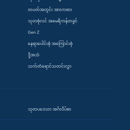
တပတ်အတွင်း အားကစား
သုတစုံလင် အမေရိကန်တခွင်
Gen Z
နေရာပေါင်းစုံ အကြောင်းစုံ
ဒို့အသံ
သက်တံရောင်သတင်းလွှာ
သုတပဒေသာ အင်္ဂလိပ်စာ