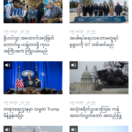
၁၅ မတ္၊ ၂၀၂၅
၁၅ မတ္၊ ၂၀၂၅
ရိုဟင်ဂျာ အထောက်အပံ့ဖြတ်
အပစ်ရပ်ရေးသဘောမတူရင်
တောက်မှု ဟန့်တားဖို့ ကုလ
ရုရှားကို G7 ဒဏ်ခတ်မည်
အကြီးအကဲ ကြိုးပမ်းမည်
၁၅ မတ္၊ ၂၀၂၅
၁၅ မတ္၊ ၂၀၂၅
တရားရေးဌာနမှာ သမ္မတ Trump
အသုံးစရိတ်ဥပဒေကြမ်း ကန်
မိန့်ခွန်းပြော
အထက်လွှတ်တော် အတည်ပြု