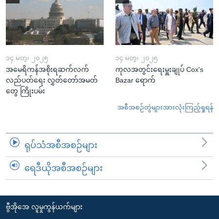
၁၄ မတ္၊ ၂၀၂၅
၁၄ မတ္၊ ၂၀၂၅
အမေရိကန်အစိုးရဆက်လက်
ကုလအတွင်းရေးမှူးချုပ် Cox's
လည်ပတ်ရေး လွှတ်တော်အမတ်
Bazar ရောက်
တွေ ကြိုးပမ်း
အစီအစဉ်တွဲများအားလုံးကြည့်ရှုရန်
ရုပ်သံအစီအစဉ်များ
ရေဒီယိုအစီအစဉ်များ
ဗွီအိုအေ လူမှုကွန်ယက်များ