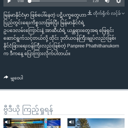
အ
0:00
1:29
သုတပဒေသာ အင်္ဂလိပ်စာ
ညွန်း
Learning English
တိုက်ရိုက် လင့်ခ်
မြန်မာနိုင်ငံမှာ ဖြစ်ပေါ်နေတဲ့ ပဋိပက္ခတွေဟာ
စာမျက်နှာ
ပြည်တွင်းရေးကိစ္စသာဖြစ်ပြီး မြန်မာနိုင်ငံရဲ့
သို့
ဗွီအိုအေ လူမှုကွန်ယက်များ
ဥပဒေလမ်းကြောင်းနဲ့ အာဆီယံရဲ့ ယန္တရားတွေအရ ဖြေရှင်း
ကျော်
ဆောင်ရွက်သင့်တယ်လို့ ထိုင်း ဒုတိယဝန်ကြီးချုပ်လည်းဖြစ်၊
ကြည့်
နိုင်ငံခြားရေးဝန်ကြီးလည်းဖြစ်တဲ့ Panpree Phathithanukorn
ရန်
ဘာသာစကားများ
က ဒီကနေ့ ပြောကြားလိုက်ပါတယ်။
ရှာဖွေ
ရန်
နေရာ
မျှဝေပါ
သို့
ကျော်
ရန်
ဗွီဒီယို ကြည့်ရှုရန်