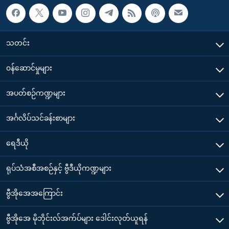
သတင်း
၀န်ဆောင်မှုများ
အပတ်စဉ်ကဏ္ဍများ
အင်္ဂလိပ်သင်ခန်းစာများ
ရေဒီယို
ရုပ်သံအစီအစဉ်နှင့် ဗွီဒီယိုကဏ္ဍများ
ဗွီအိုအေအကြောင်း
ဗွီအိုအေ မိုဘိုင်းလ်အက်ပ်များ ဒေါင်းလုတ်ယူရန်