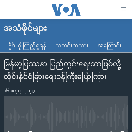
သုံး
ရ
လွယ်ကူ
အသံဖိုင်များ
မူလစာမျက်နှာ
စေ
မြန်မာ
ဗွီဒီယို ကြည့်ရှုရန်
သတင်းစာသား
အကြောင်း
သည့်
ကမ္ဘာ့သတင်းများ
Link
မြန်မာ့ပြဿနာ ပြည်တွင်းရေးသာဖြစ်လို့
ဗွီဒီယို
နိုင်ငံတကာ
များ
သတင်းလွတ်လပ်ခွင့်
အမေရိကန်
ထိုင်းနိုင်ငံခြားရေးဝန်ကြီးပြောကြား
ပင်မ
ရပ်ဝန်းတခု လမ်းတခု အလွန်
တရုတ်
အကြောင်းအရာ
၁၆ စက္တင္ဘာ၊ ၂၀၂၃
သို့
အင်္ဂလိပ်စာလေ့လာမယ်
အစ္စရေး-ပါလက်စတိုင်း
ကျော်
အပတ်စဉ်ကဏ္ဍများ
အမေရိကန်သုံးအီဒီယံ
ကြည့်
ရေဒီယိုနှင့်ရုပ်သံ အချက်အလက်များ
မကြေးမုံရဲ့ အင်္ဂလိပ်စာ
ရေဒီယို
ရန်
No media source currently available
ပင်မ
ရေဒီယို/တီဗွီအစီအစဉ်
ရုပ်ရှင်ထဲက အင်္ဂလိပ်စာ
တီဗွီ