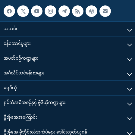
သတင်း
၀န်ဆောင်မှုများ
အပတ်စဉ်ကဏ္ဍများ
အင်္ဂလိပ်သင်ခန်းစာများ
ရေဒီယို
ရုပ်သံအစီအစဉ်နှင့် ဗွီဒီယိုကဏ္ဍများ
ဗွီအိုအေအကြောင်း
ဗွီအိုအေ မိုဘိုင်းလ်အက်ပ်များ ဒေါင်းလုတ်ယူရန်