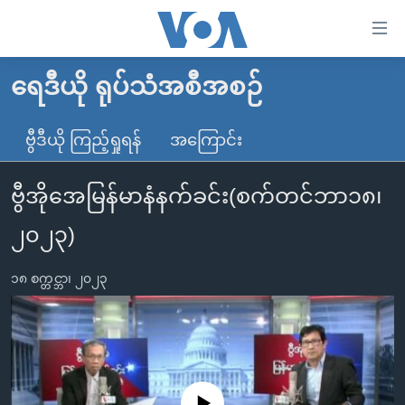
သုံး
ရ
လွယ်ကူ
ရေဒီယို ရုပ်သံအစီအစဉ်
မူလစာမျက်နှာ
စေ
မြန်မာ
ဗွီဒီယို ကြည့်ရှုရန်
အကြောင်း
သည့်
ကမ္ဘာ့သတင်းများ
Link
ဗွီအိုအေမြန်မာနံနက်ခင်း(စက်တင်ဘာ၁၈၊
ဗွီဒီယို
နိုင်ငံတကာ
များ
သတင်းလွတ်လပ်ခွင့်
အမေရိကန်
၂၀၂၃)
ပင်မ
ရပ်ဝန်းတခု လမ်းတခု အလွန်
တရုတ်
အကြောင်းအရာ
၁၈ စက္တင္ဘာ၊ ၂၀၂၃
သို့
အင်္ဂလိပ်စာလေ့လာမယ်
အစ္စရေး-ပါလက်စတိုင်း
ကျော်
အပတ်စဉ်ကဏ္ဍများ
အမေရိကန်သုံးအီဒီယံ
ကြည့်
ရေဒီယိုနှင့်ရုပ်သံ အချက်အလက်များ
မကြေးမုံရဲ့ အင်္ဂလိပ်စာ
ရေဒီယို
ရန်
ပင်မ
ရေဒီယို/တီဗွီအစီအစဉ်
ရုပ်ရှင်ထဲက အင်္ဂလိပ်စာ
တီဗွီ
No media source currently available