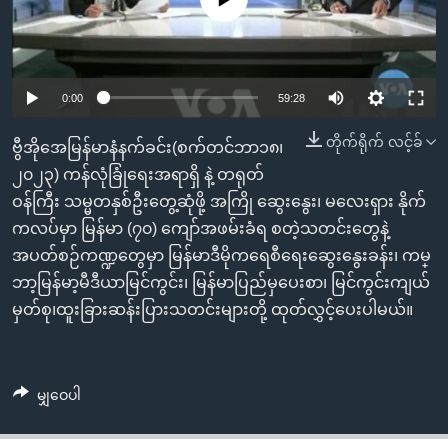
အ
သုတပဒေသာ အင်္ဂလိပ်စာ
ညွန်း
Learning English
စာမျက်နှာ
သို့
ဗွီအိုအေ လူမှုကွန်ယက်များ
0:00
59:28
ကျော်
ကြည့်
တိုက်ရိုက် လင့်ခ်
ဗွီအိုအေမြန်မာနံနက်ခင်း(စက်တင်ဘာ၁၈၊
ရန်
၂၀၂၃) ကန်လုံခြုံရေးအရာရှိ နဲ့ တရုတ်
ဘာသာစကားများ
ရှာဖွေ
ဝန်ကြီး သမ္မတနှစ်ဦးတွေ့ဆုံဖို့ အကြို ဆွေးနွေး၊ မလေးရှား နိုက်
ရန်
ကလပ်မှာ မြန်မာ (၇၀) ကျော်အဖမ်းခံရ စတဲ့သတင်းတွေနဲ့
နေရာ
အပတ်စဉ်ကဏ္ဍတွေမှာ မြန်မာဒီမိုကရေစီရေးဆွေးနွေးခန်း၊ ကမ္
သို့
ဘာ့မြန်မာ့မီဒီယာမြင်ကွင်း၊ မြန်မာပြည်မှပေးစာ၊ မြင်ကွင်းကျယ်
ကျော်
မှတ်စု၊ထူးခြားဆန်းပြားသတင်းများတို့ ထုတ်လွှင့်ပေးပါမယ်။
ရန်
မျှဝေပါ