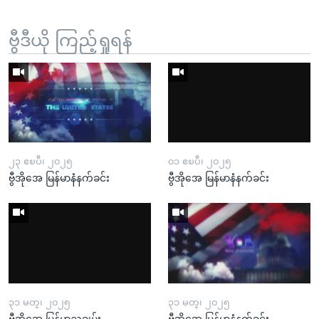
ဗွီဒီယို ကြည့်ရှုရန်
၂၃ ဧၿပီ၊ ၂၀၂၅
၀၁ ဧၿပီ၊ ၂၀၂၅
ဗွီအိုအေ မြန်မာနံနက်ခင်း
ဗွီအိုအေ မြန်မာနံနက်ခင်း
၃၁ မတ္၊ ၂၀၂၅
၃၁ မတ္၊ ၂၀၂၅
ဗွီအိုအေ မြန်မာညချမ်း
ဗွီအိုအေ မြန်မာနံနက်ခင်း