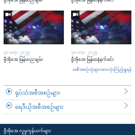
၃၀ မတ္၊ ၂၀၂၅
၃၀ မတ္၊ ၂၀၂၅
ဗွီအိုအေ မြန်မာညချမ်း
ဗွီအိုအေ မြန်မာနံနက်ခင်း
အစီအစဉ်တွဲများအားလုံးကြည့်ရှုရန်
ရုပ်သံအစီအစဉ်များ
ရေဒီယိုအစီအစဉ်များ
ဗွီအိုအေ လူမှုကွန်ယက်များ