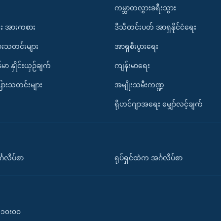
ကမ္ဘာတလွှားခရီးသွား
း အားကစား
ဒီသီတင်းပတ် အာရှနိုင်ငံရေး
ားသတင်းများ
အာရှစီးပွားရေး
်မာ နှိုင်းယှဉ်ချက်
ကျန်းမာရေး
ပြားသတင်းများ
အမျိုးသမီးကဏ္ဍ
ရိုဟင်ဂျာအရေး မျှော်လင့်ချက်
်္ဂလိပ်စာ
ရုပ်ရှင်ထဲက အင်္ဂလိပ်စာ
၀-၁၀း၀၀