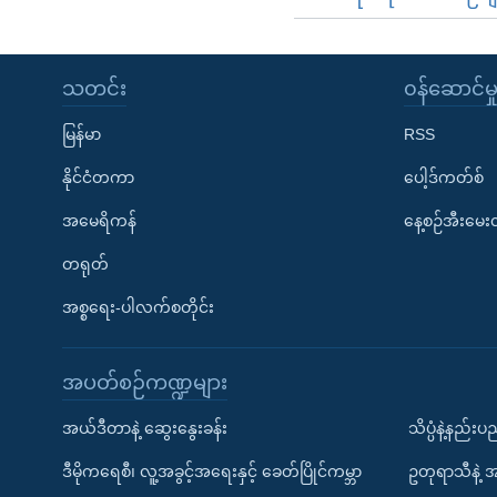
သတင်း
၀န်ဆောင်မှ
မြန်မာ
RSS
နိုင်ငံတကာ
ပေါ့ဒ်ကတ်စ်
အမေရိကန်
နေ့စဉ်အီးမေ
တရုတ်
အစ္စရေး-ပါလက်စတိုင်း
အပတ်စဉ်ကဏ္ဍများ
အယ်ဒီတာနဲ့ ဆွေးနွေးခန်း
သိပ္ပံနဲ့နည်း
ဒီမိုကရေစီ၊ လူ့အခွင့်အရေးနှင့် ခေတ်ပြိုင်ကမ္ဘာ
ဥတုရာသီနဲ့ 