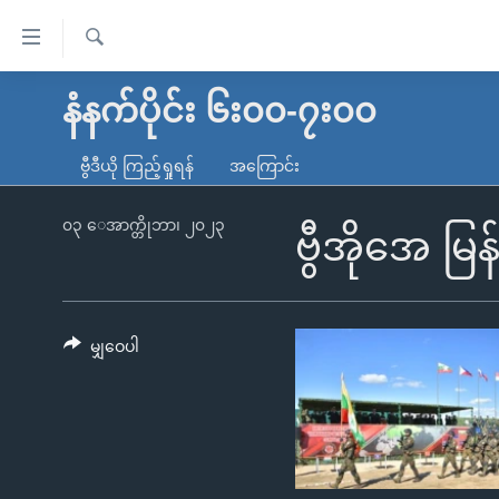
သုံး
ရ
ရှာဖွေ
လွယ်ကူ
မူလစာမျက်နှာ
နံနက်ပိုင်း ၆း၀၀-၇း၀၀
ရ
စေ
မြန်မာ
လာ
ဗွီဒီယို ကြည့်ရှုရန်
အကြောင်း
သည့်
ဒ်
ကမ္ဘာ့သတင်းများ
Link
ဗွီဒီယို
နိုင်ငံတကာ
၀၃ ေအာက္တိုဘာ၊ ၂၀၂၃
ဗွီအိုအေ မ
များ
သတင်းလွတ်လပ်ခွင့်
အမေရိကန်
ပင်မ
ရပ်ဝန်းတခု လမ်းတခု အလွန်
တရုတ်
အကြောင်းအရာ
အင်္ဂလိပ်စာလေ့လာမယ်
အစ္စရေး-ပါလက်စတိုင်း
မျှဝေပါ
သို့
အပတ်စဉ်ကဏ္ဍများ
အမေရိကန်သုံးအီဒီယံ
ကျော်
ကြည့်
ရေဒီယိုနှင့်ရုပ်သံ အချက်အလက်များ
မကြေးမုံရဲ့ အင်္ဂလိပ်စာ
ရေဒီယို
ရန်
ရေဒီယို/တီဗွီအစီအစဉ်
ရုပ်ရှင်ထဲက အင်္ဂလိပ်စာ
တီဗွီ
ပင်မ