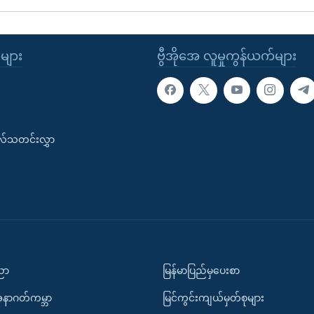
ုများ
ဗွီအိုအေ လူမှုကွန်ယက်များ
းလ်သတင်းလွှာ
ပညာ
မြန်မာပြည်မှပေးစာ
အနာဂတ်ကမ္ဘာ
မြင်ကွင်းကျယ်မှတ်စုများ