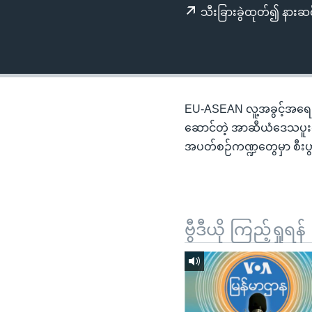
သုတပဒေသာ အင်္ဂလိပ်စာ
အ
သီးခြားခွဲထုတ်၍ နားဆင
ညွန်း
စာမျက်နှာ
သို့
ကျော်
ကြည့်
EU-ASEAN လူ့အခွင့်အရေးဆွေ
ရန်
ဆောင်တဲ့ အာဆီယံဒေသပူးတွဲ
ရှာဖွေ
အပတ်စဉ်ကဏ္ဍတွေမှာ စီးပွာ
ရန်
နေရာ
သို့
ကျော်
ဗွီဒီယို ကြည့်ရှုရန်
ရန်