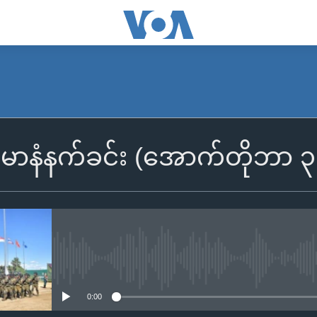
SUBSCRIBE
ြန်မာနံနက်ခင်း (အောက်တိုဘာ 
Apple Podcasts
Spotify
ရယူရန်
No media source currently availa
0:00