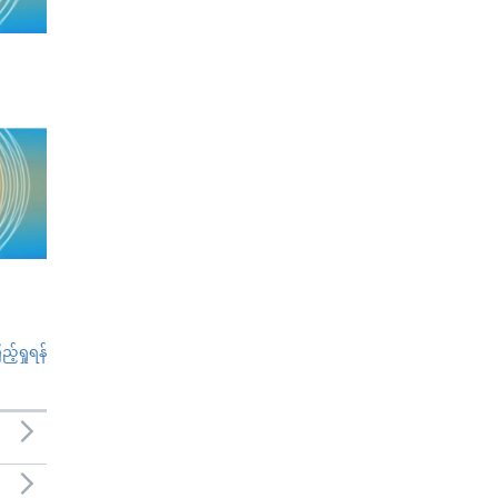
်ရှုရန်