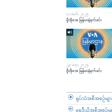
၀၁ ဧၿပီ၊ ၂၀၂၅
ဗွီအိုအေ မြန်မာနံနက်ခင်း
၂၉ မတ္၊ ၂၀၂၅
ဗွီအိုအေ မြန်မာနံနက်ခင်း
ရုပ်သံအစီအစဉ်မျာ
ရေဒီယိုအစီအစဉ်မျ