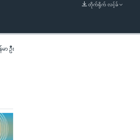
တိုက်ရိုက် လင့်ခ်
EMBED
်မာ ဦီး