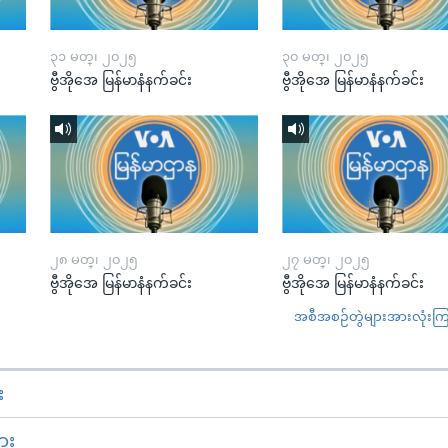
၃၁ မတ္၊ ၂၀၂၅
၃၀ မတ္၊ ၂၀၂၅
ဗွီအိုအေ မြန်မာနံနက်ခင်း
ဗွီအိုအေ မြန်မာနံနက်ခင်း
၂၈ မတ္၊ ၂၀၂၅
၂၇ မတ္၊ ၂၀၂၅
ဗွီအိုအေ မြန်မာနံနက်ခင်း
ဗွီအိုအေ မြန်မာနံနက်ခင်း
အစီအစဉ်တွဲများအားလုံးကြည့
း
ား