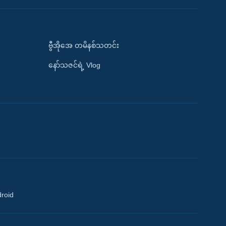
ဗွီအိုအေ တမိနစ်သတင်း
နော်သဇင်ရဲ့ Vlog
droid