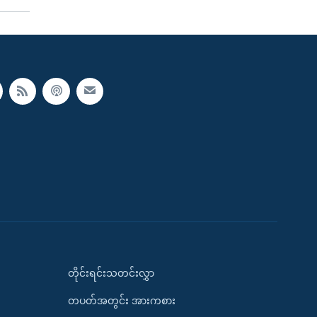
တိုင်းရင်းသတင်းလွှာ
တပတ်အတွင်း အားကစား