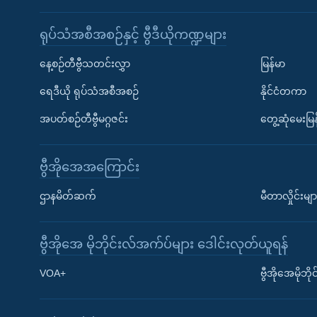
ရုပ်သံအစီအစဉ်နှင့် ဗွီဒီယိုကဏ္ဍများ
နေ့စဉ်တီဗွီသတင်းလွှာ
မြန်မာ
ရေဒီယို ရုပ်သံအစီအစဉ်
နိုင်ငံတကာ
အပတ်စဉ်တီဗွီမဂ္ဂဇင်း
တွေ့ဆုံမေးမြန
ဗွီအိုအေအကြောင်း
ဌာနမိတ်ဆက်
မီတာလှိုင်းမျာ
ဗွီအိုအေ မိုဘိုင်းလ်အက်ပ်များ ဒေါင်းလုတ်ယူရန်
Learning English
VOA+
ဗွီအိုအေမိုဘ
ဗွီအိုအေ လူမှုကွန်ယက်များ