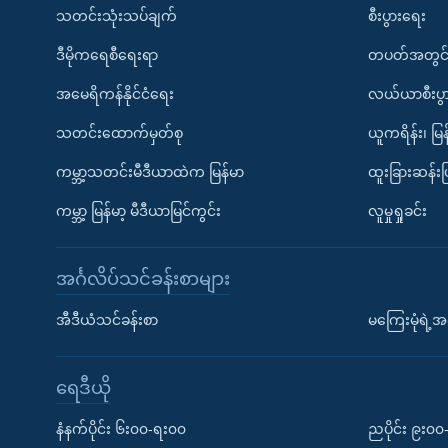
သတင်းသုံးသပ်ချက်
စီးပွားရေး
ဒီမိုကရေစီရေးရာ
တပတ်အတွင်
အမေရိကန်နိုင်ငံရေး
လယ်ယာစီးပွ
သတင်းထောက်မှတ်စု
ယူကရိန်း၊ မြန
ကမ္ဘာ့သတင်းမီဒီယာထဲက မြန်မာ
ထူးခြားဆန်း
ကမ္ဘာ့ မြန်မာ့ မီဒီယာမြင်ကွင်း
လူမှုရှုခင်း
အင်္ဂလိပ်သင်ခန်းစာများ
အီဒီယံသင်ခန်းစာ
မကြေးမုံရဲ့အင
ရေဒီယို
နံနက်ပိုင်း ၆း၀၀-ရး၀၀
ညပိုင်း ၉း၀