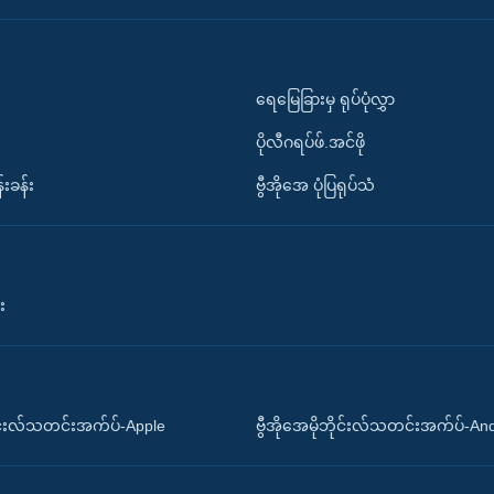
ရေမြေခြားမှ ရုပ်ပုံလွှာ
ပိုလီဂရပ်ဖ်.အင်ဖို
်းခန်း
ဗွီအိုအေ ပုံပြရုပ်သံ
း
ိုင်းလ်သတင်းအက်ပ်-Apple
ဗွီအိုအေမိုဘိုင်းလ်သတင်းအက်ပ်-An