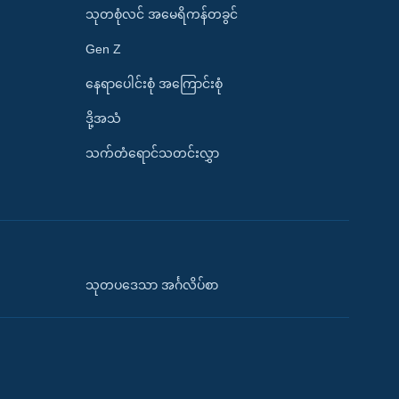
သုတစုံလင် အမေရိကန်တခွင်
Gen Z
နေရာပေါင်းစုံ အကြောင်းစုံ
ဒို့အသံ
သက်တံရောင်သတင်းလွှာ
သုတပဒေသာ အင်္ဂလိပ်စာ