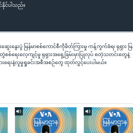
်နိုင်ပါသည်။
းနွေးပွဲ မြန်မာစစ်ကောင်စီကိုဖိတ်ကြားမှု ကန့်ကွက်ခံရ၊ ရုရှား မြန
စစ်ရေးလေ့ကျင့်မှု ရုရှားအရှေ့ခြမ်းမှာပြုလုပ် စတဲ့သတင်းတွေနဲ့
းရေးနဲ့လူမှုရှုခင်းအစီအစဉ်တွေ ထုတ်လွှင့်ပေးပါမယ်။