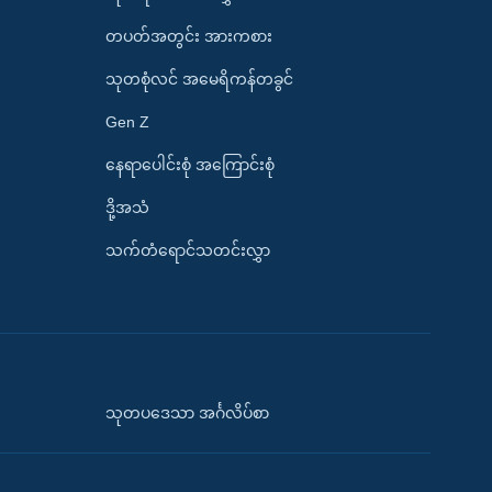
တပတ်အတွင်း အားကစား
သုတစုံလင် အမေရိကန်တခွင်
Gen Z
နေရာပေါင်းစုံ အကြောင်းစုံ
ဒို့အသံ
သက်တံရောင်သတင်းလွှာ
သုတပဒေသာ အင်္ဂလိပ်စာ