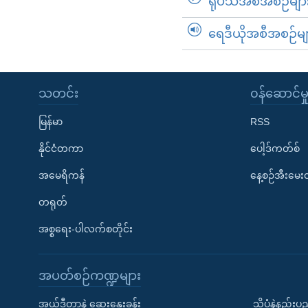
ရုပ်သံအစီအစဉ်မျာ
ရေဒီယိုအစီအစဉ်မျ
သတင်း
၀န်ဆောင်မှ
မြန်မာ
RSS
နိုင်ငံတကာ
ပေါ့ဒ်ကတ်စ်
အမေရိကန်
နေ့စဉ်အီးမေ
တရုတ်
အစ္စရေး-ပါလက်စတိုင်း
အပတ်စဉ်ကဏ္ဍများ
အယ်ဒီတာနဲ့ ဆွေးနွေးခန်း
သိပ္ပံနဲ့နည်း