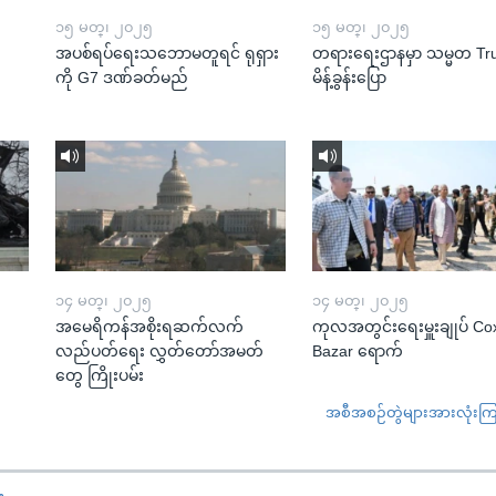
၁၅ မတ္၊ ၂၀၂၅
၁၅ မတ္၊ ၂၀၂၅
အပစ်ရပ်ရေးသဘောမတူရင် ရုရှား
တရားရေးဌာနမှာ သမ္မတ T
ကို G7 ဒဏ်ခတ်မည်
မိန့်ခွန်းပြော
၁၄ မတ္၊ ၂၀၂၅
၁၄ မတ္၊ ၂၀၂၅
အမေရိကန်အစိုးရဆက်လက်
ကုလအတွင်းရေးမှူးချုပ် Co
လည်ပတ်ရေး လွှတ်တော်အမတ်
Bazar ရောက်
တွေ ကြိုးပမ်း
အစီအစဉ်တွဲများအားလုံးကြည့