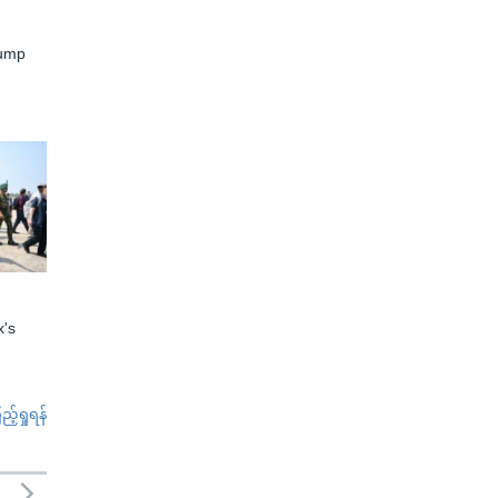
rump
x's
်ရှုရန်