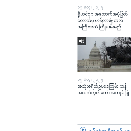
၁၅ မတ္၊ ၂၀၂၅
ရိုဟင်ဂျာ အထောက်အပံ့ဖြတ်
တောက်မှု ဟန့်တားဖို့ ကုလ
အကြီးအကဲ ကြိုးပမ်းမည်
၁၅ မတ္၊ ၂၀၂၅
အသုံးစရိတ်ဥပဒေကြမ်း ကန်
အထက်လွှတ်တော် အတည်ပြု