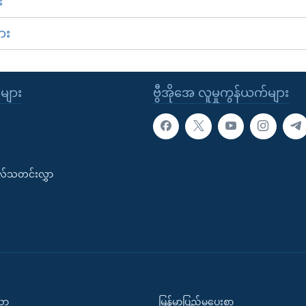
း
ား
ုများ
ဗွီအိုအေ လူမှုကွန်ယက်များ
းလ်သတင်းလွှာ
ပညာ
မြန်မာပြည်မှပေးစာ