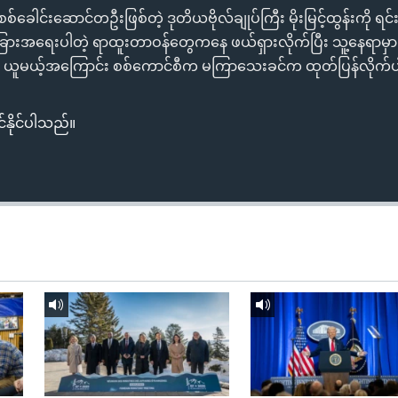
စ်ခေါင်းဆောင်တဦးဖြစ်တဲ့ ဒုတိယဗိုလ်ချုပ်ကြီး မိုးမြင့်ထွန်းကို ရင်းနှီ
ားအရေးပါတဲ့ ရာထူးတာဝန်တွေကနေ ဖယ်ရှားလိုက်ပြီး သူ့နေရာမှာ ဗိ
န် ယူမယ့်အကြောင်း စစ်ကောင်စီက မကြာသေးခင်က ထုတ်ပြန်လိုက
်နိုင်ပါသည်။