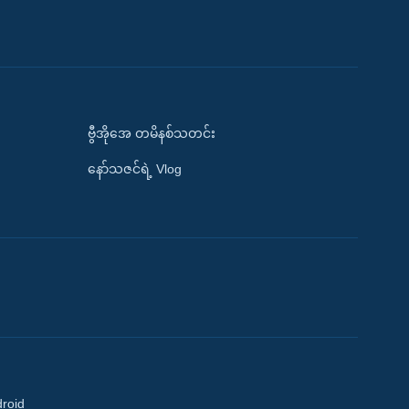
ဗွီအိုအေ တမိနစ်သတင်း
နော်သဇင်ရဲ့ Vlog
droid