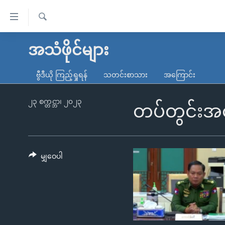
သုံး
ရ
ရှာဖွေ
လွယ်ကူ
မူလစာမျက်နှာ
အသံဖိုင်များ
ရ
စေ
မြန်မာ
လာ
ဗွီဒီယို ကြည့်ရှုရန်
သတင်းစာသား
အကြောင်း
သည့်
ဒ်
ကမ္ဘာ့သတင်းများ
Link
ဗွီဒီယို
နိုင်ငံတကာ
၂၃ စက္တင္ဘာ၊ ၂၀၂၃
တပ်တွင်းအရေ
များ
သတင်းလွတ်လပ်ခွင့်
အမေရိကန်
ပင်မ
ရပ်ဝန်းတခု လမ်းတခု အလွန်
တရုတ်
အကြောင်းအရာ
အင်္ဂလိပ်စာလေ့လာမယ်
အစ္စရေး-ပါလက်စတိုင်း
မျှဝေပါ
သို့
အပတ်စဉ်ကဏ္ဍများ
အမေရိကန်သုံးအီဒီယံ
ကျော်
ကြည့်
ရေဒီယိုနှင့်ရုပ်သံ အချက်အလက်များ
မကြေးမုံရဲ့ အင်္ဂလိပ်စာ
ရေဒီယို
ရန်
ရေဒီယို/တီဗွီအစီအစဉ်
ရုပ်ရှင်ထဲက အင်္ဂလိပ်စာ
တီဗွီ
ပင်မ