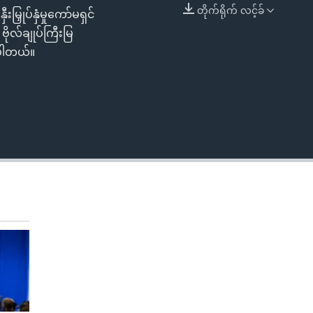
တိုက်ရိုက် လင့်ခ်
းမြှုပ်နှံမှုကော်မရှင်
EMBED
ုလ်ချုပ်ကြီးမြ
်ပါတယ်။