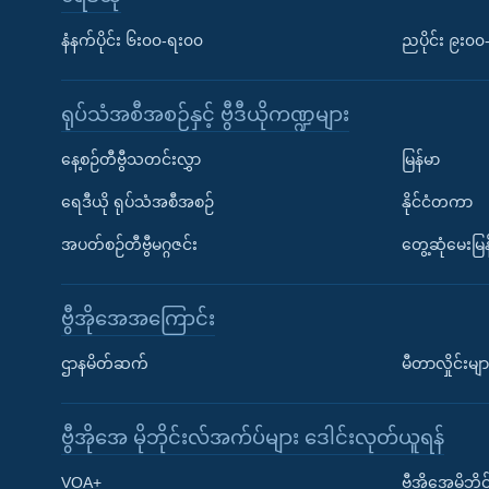
နံနက်ပိုင်း ၆း၀၀-ရး၀၀
ညပိုင်း ၉း၀
ရုပ်သံအစီအစဉ်နှင့် ဗွီဒီယိုကဏ္ဍများ
နေ့စဉ်တီဗွီသတင်းလွှာ
မြန်မာ
ရေဒီယို ရုပ်သံအစီအစဉ်
နိုင်ငံတကာ
အပတ်စဉ်တီဗွီမဂ္ဂဇင်း
တွေ့ဆုံမေးမြန
ဗွီအိုအေအကြောင်း
ဌာနမိတ်ဆက်
မီတာလှိုင်းမျာ
ဗွီအိုအေ မိုဘိုင်းလ်အက်ပ်များ ဒေါင်းလုတ်ယူရန်
Learning English
VOA+
ဗွီအိုအေမိုဘ