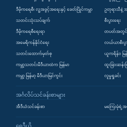
ဒီမိုကရေစီ၊ လူ့အခွင့်အရေးနှင့် ခေတ်ပြိုင်ကမ္ဘာ
ဥတုရာသီနဲ့ 
သတင်းသုံးသပ်ချက်
စီးပွားရေး
ဒီမိုကရေစီရေးရာ
တပတ်အတွင်
အမေရိကန်နိုင်ငံရေး
လယ်ယာစီးပွ
သတင်းထောက်မှတ်စု
ယူကရိန်း၊ မြန
ကမ္ဘာ့သတင်းမီဒီယာထဲက မြန်မာ
ထူးခြားဆန်း
ကမ္ဘာ့ မြန်မာ့ မီဒီယာမြင်ကွင်း
လူမှုရှုခင်း
အင်္ဂလိပ်သင်ခန်းစာများ
အီဒီယံသင်ခန်းစာ
မကြေးမုံရဲ့အင
ရေဒီယို