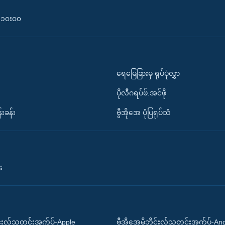
၀-၁၀း၀၀
ရေမြေခြားမှ ရုပ်ပုံလွှာ
ပိုလီဂရပ်ဖ်.အင်ဖို
်းခန်း
ဗွီအိုအေ ပုံပြရုပ်သံ
း
ိုင်းလ်သတင်းအက်ပ်-Apple
ဗွီအိုအေမိုဘိုင်းလ်သတင်းအက်ပ်-An