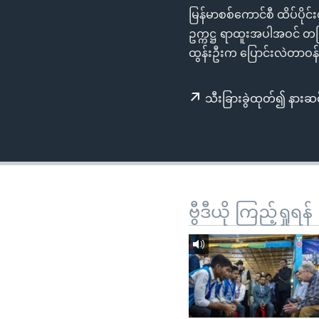
သုတပဒေသာ အင်္ဂလိပ်စာ
အ
မြန်မာစစ်ကောင်စီ ထိပ်ပိုင်းစ
ညွန်း
ဥက္ကဋ္ဌ ရာထူးအပါအဝင် တခြ
စာမျက်နှာ
ထွန်းဦးက ပြောင်းလဲတာဝ
သို့
ကျော်
သီးခြားခွဲထုတ်၍ နားဆင
ကြည့်
ရန်
ရှာဖွေ
ရန်
နေရာ
သို့
ဗွီဒီယို ကြည့်ရှုရန်
ကျော်
ရန်