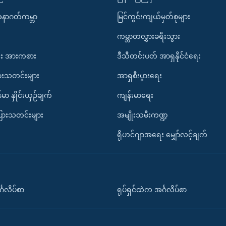
အနာဂတ်ကမ္ဘာ
မြင်ကွင်းကျယ်မှတ်စုများ
ကမ္ဘာတလွှားခရီးသွား
း အားကစား
ဒီသီတင်းပတ် အာရှနိုင်ငံရေး
ားသတင်းများ
အာရှစီးပွားရေး
်မာ နှိုင်းယှဉ်ချက်
ကျန်းမာရေး
ပြားသတင်းများ
အမျိုးသမီးကဏ္ဍ
ရိုဟင်ဂျာအရေး မျှော်လင့်ချက်
်္ဂလိပ်စာ
ရုပ်ရှင်ထဲက အင်္ဂလိပ်စာ