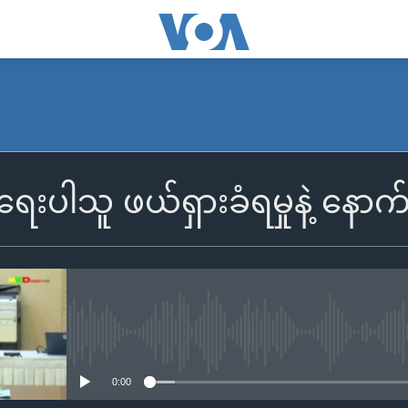
းပါသူ ဖယ်ရှားခံရမှုနဲ့ နောက်
No media source currently availa
0:00