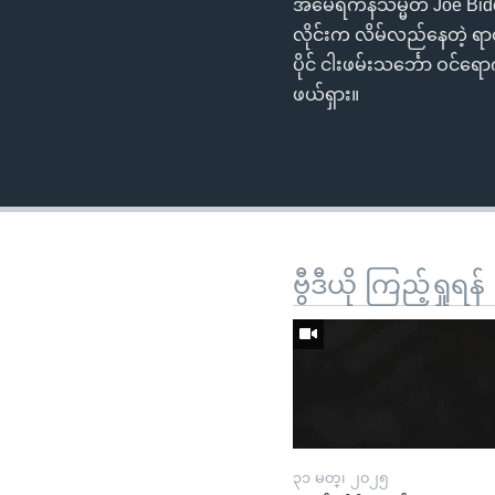
အမေရိကန်သမ္မတ Joe Biden
လိုင်းက လိမ်လည်နေတဲ့ ရာ
ပိုင် ငါးဖမ်းသင်္ဘော ဝင
ဖယ်ရှား။
ဗွီဒီယို ကြည့်ရှုရန်
၃၁ မတ္၊ ၂၀၂၅