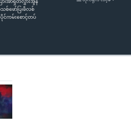
ော၊အာရှတလွှားအွန်
EMBED
ာသစ်ဖော်ပြ၊ဖိလစ်
ိုင်ကမ်းစောင့်တပ်