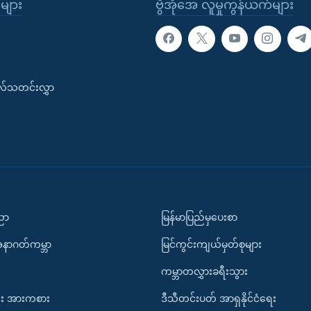
ုများ
ဗွီအိုအေ လူမှုကွန်ယက်များ
းလ်သတင်းလွှာ
ပညာ
မြန်မာပြည်မှပေးစာ
အနာဂတ်ကမ္ဘာ
မြင်ကွင်းကျယ်မှတ်စုများ
ကမ္ဘာတလွှားခရီးသွား
း အားကစား
ဒီသီတင်းပတ် အာရှနိုင်ငံရေး