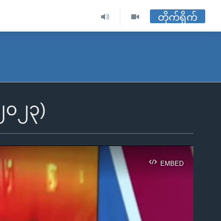
တိုက်ရိုက်
 ၂၀၂၃)
EMBED