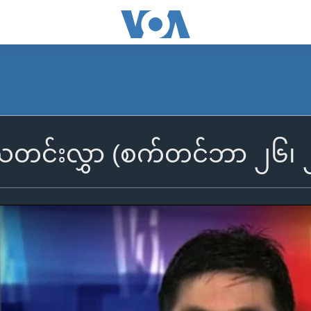
ွီသတင်းလွှာ (စက်တင်ဘာ ၂၆၊