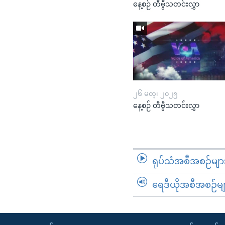
နေ့စဉ် တီဗွီသတင်းလွှာ
၂၆ မတ္၊ ၂၀၂၅
နေ့စဉ် တီဗွီသတင်းလွှာ
ရုပ်သံအစီအစဉ်မျာ
ရေဒီယိုအစီအစဉ်မျ