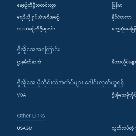
နေ့စဉ်တီဗွီသတင်းလွှာ
မြန်မာ
ရေဒီယို ရုပ်သံအစီအစဉ်
နိုင်ငံတကာ
အပတ်စဉ်တီဗွီမဂ္ဂဇင်း
တွေ့ဆုံမေးမြန
ဗွီအိုအေအကြောင်း
ဌာနမိတ်ဆက်
မီတာလှိုင်းမျာ
ဗွီအိုအေ မိုဘိုင်းလ်အက်ပ်များ ဒေါင်းလုတ်ယူရန်
Learning English
VOA+
ဗွီအိုအေမိုဘ
ဗွီအိုအေ လူမှုကွန်ယက်များ
Other Links
USAGM
လွတ်လပ်တဲ့