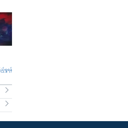
်ရှုရန်