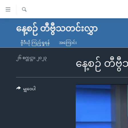
သုံး
ရ
ရှာဖွေ
လွယ်ကူ
မူလစာမျက်နှာ
နေ့စဉ် တီဗွီသတင်းလွှာ
ရ
စေ
မြန်မာ
လာ
ဗွီဒီယို ကြည့်ရှုရန်
အကြောင်း
သည့်
ဒ်
ကမ္ဘာ့သတင်းများ
Link
ဗွီဒီယို
နိုင်ငံတကာ
၂၆ စက္တင္ဘာ၊ ၂၀၂၃
နေ့စဉ် တီဗ
များ
သတင်းလွတ်လပ်ခွင့်
အမေရိကန်
ပင်မ
ရပ်ဝန်းတခု လမ်းတခု အလွန်
တရုတ်
အကြောင်းအရာ
အင်္ဂလိပ်စာလေ့လာမယ်
အစ္စရေး-ပါလက်စတိုင်း
မျှဝေပါ
သို့
အပတ်စဉ်ကဏ္ဍများ
အမေရိကန်သုံးအီဒီယံ
ကျော်
ကြည့်
ရေဒီယိုနှင့်ရုပ်သံ အချက်အလက်များ
မကြေးမုံရဲ့ အင်္ဂလိပ်စာ
ရေဒီယို
ရန်
ရေဒီယို/တီဗွီအစီအစဉ်
ရုပ်ရှင်ထဲက အင်္ဂလိပ်စာ
တီဗွီ
ပင်မ