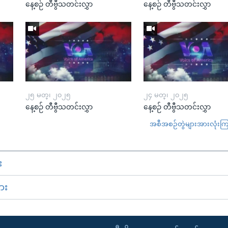
နေ့စဉ် တီဗွီသတင်းလွှာ
နေ့စဉ် တီဗွီသတင်းလွှာ
၂၅ မတ္၊ ၂၀၂၅
၂၄ မတ္၊ ၂၀၂၅
နေ့စဉ် တီဗွီသတင်းလွှာ
နေ့စဉ် တီဗွီသတင်းလွှာ
အစီအစဉ်တွဲများအားလုံးကြည့
း
ား