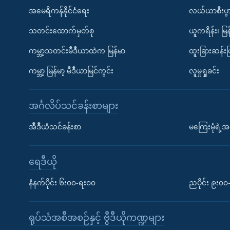
အမေရိကန်နိုင်ငံရေး
လယ်ယာစီးပွ
သတင်းထောက်မှတ်စု
ယူကရိန်း၊ မြန
ကမ္ဘာ့သတင်းမီဒီယာထဲက မြန်မာ
ထူးခြားဆန်း
ကမ္ဘာ့ မြန်မာ့ မီဒီယာမြင်ကွင်း
လူမှုရှုခင်း
အင်္ဂလိပ်သင်ခန်းစာများ
အီဒီယံသင်ခန်းစာ
မကြေးမုံရဲ့အင
ရေဒီယို
နံနက်ပိုင်း ၆း၀၀-ရး၀၀
ညပိုင်း ၉း၀
ရုပ်သံအစီအစဉ်နှင့် ဗွီဒီယိုကဏ္ဍများ