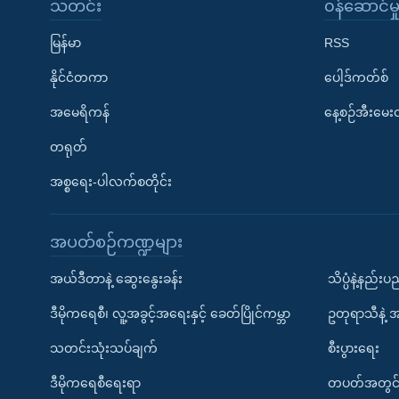
သတင်း
၀န်ဆောင်မှ
မြန်မာ
RSS
နိုင်ငံတကာ
ပေါ့ဒ်ကတ်စ်
အမေရိကန်
နေ့စဉ်အီးမေ
တရုတ်
အစ္စရေး-ပါလက်စတိုင်း
အပတ်စဉ်ကဏ္ဍများ
အယ်ဒီတာနဲ့ ဆွေးနွေးခန်း
သိပ္ပံနဲ့နည်း
ဒီမိုကရေစီ၊ လူ့အခွင့်အရေးနှင့် ခေတ်ပြိုင်ကမ္ဘာ
ဥတုရာသီနဲ့ 
သတင်းသုံးသပ်ချက်
စီးပွားရေး
ဒီမိုကရေစီရေးရာ
တပတ်အတွင်