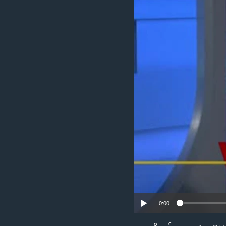
သုတပဒေသာ အင်္ဂလိပ်စာ
အ
ညွန်း
စာမျက်နှာ
သို့
ကျော်
ကြည့်
ရန်
ရှာဖွေ
ရန်
နေရာ
သို့
ကျော်
ရန်
0:00