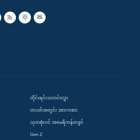
တိုင်းရင်းသတင်းလွှာ
တပတ်အတွင်း အားကစား
သုတစုံလင် အမေရိကန်တခွင်
Gen Z