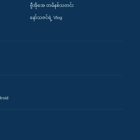
ဗွီအိုအေ တမိနစ်သတင်း
နော်သဇင်ရဲ့ Vlog
droid