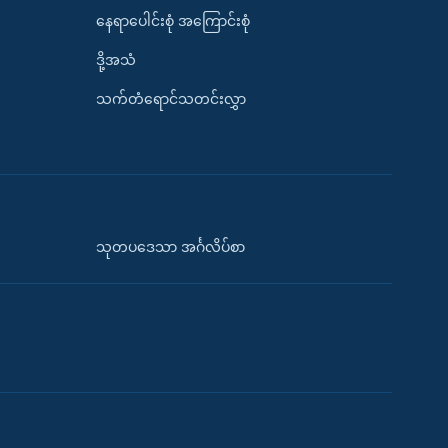
နေရာပေါင်းစုံ အကြောင်းစုံ
ဒို့အသံ
သက်တံရောင်သတင်းလွှာ
သုတပဒေသာ အင်္ဂလိပ်စာ