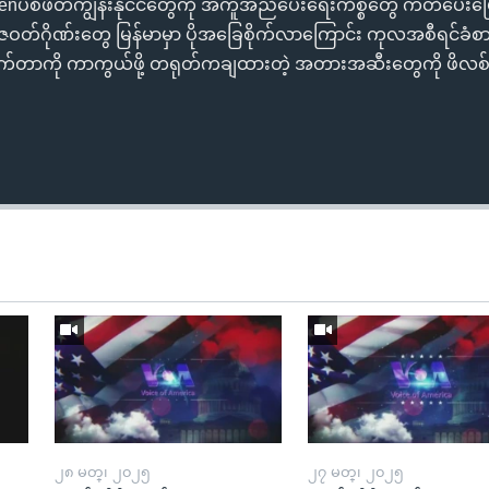
ပစိဖိတ်ကျွန်းနိုင်ငံတွေကို အကူအညီပေးရေးကိစ္စတွေ ကတိပေးပြ
ဇဝတ်ဂိုဏ်းတွေ မြန်မာမှာ ပိုအခြေစိုက်လာကြောင်း ကုလအစီရင်ခံစ
်ရောက်တာကို ကာကွယ်ဖို့ တရုတ်ကချထားတဲ့ အတားအဆီးတွေကို ဖိလစ်ပ
၂၈ မတ္၊ ၂၀၂၅
၂၇ မတ္၊ ၂၀၂၅