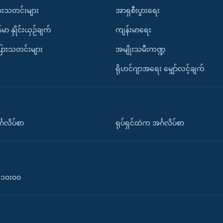
ားသတင်းများ
အာရှစီးပွားရေး
်မာ နှိုင်းယှဉ်ချက်
ကျန်းမာရေး
ပြားသတင်းများ
အမျိုးသမီးကဏ္ဍ
ရိုဟင်ဂျာအရေး မျှော်လင့်ချက်
်္ဂလိပ်စာ
ရုပ်ရှင်ထဲက အင်္ဂလိပ်စာ
၀-၁၀း၀၀