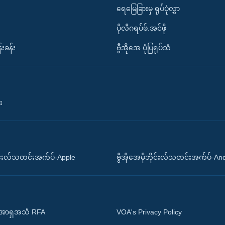
ရေမြေခြားမှ ရုပ်ပုံလွှာ
ပိုလီဂရပ်ဖ်.အင်ဖို
်းခန်း
ဗွီအိုအေ ပုံပြရုပ်သံ
း
ိုင်းလ်သတင်းအက်ပ်-Apple
ဗွီအိုအေမိုဘိုင်းလ်သတင်းအက်ပ်-An
 အာရှအသံ RFA
VOA's Privacy Policy