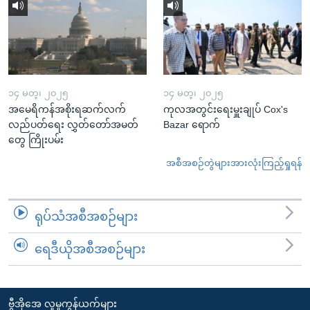
၁၄ မတ္၊ ၂၀၂၅
၁၄ မတ္၊ ၂၀၂၅
အမေရိကန်အစိုးရဆက်လက်
ကုလအတွင်းရေးမှူးချုပ် Cox's
လည်ပတ်ရေး လွှတ်တော်အမတ်
Bazar ရောက်
တွေ ကြိုးပမ်း
အစီအစဉ်တွဲများအားလုံးကြည့်ရှုရန်
ရုပ်သံအစီအစဉ်များ
ရေဒီယိုအစီအစဉ်များ
ဗွီအိုအေ လူမှုကွန်ယက်များ