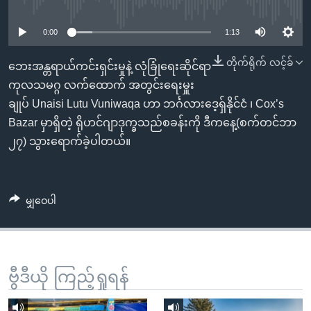
No media source currently available
အ
သုတပဒေသာ အင်္ဂလိပ်စာ
ညွန်း
Learning English
0:00
1:13
စာမျက်နှာ
သို့
ဗွီအိုအေ လူမှုကွန်ယက်များ
တိုက်ရိုက် လင့်ခ်
ဘေးအန္တရာယ်ကင်းရှင်းမှုနဲ့ လုံခြုံရေးဆိုင်ရာ
ကျော်
ကုလသမဂ္ဂ လက်ထောက် အတွင်းရေးမှူး
ကြည့်
ချုပ် Unaisi Lutu Vuniwaqa ဟာ ဘင်္ဂလားဒေ့ရှ်နိုင်ငံ ၊ Cox’s
ရန်
Bazar မှာရှိတဲ့ ရိုဟင်ဂျာဒုက္ခသည်စခန်းကို ဒီကနေ့(စက်တင်ဘာ
ဘာသာစကားများ
ရှာဖွေ
၂၇) သွားရောက်ခဲ့ပါတယ်။
ရန်
နေရာ
သို့
မျှဝေပါ
ကျော်
ရန်
ဗွီဒီယို ကြည့်ရှုရန်