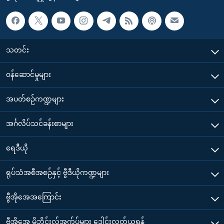
သတင်း
၀န်ဆောင်မှုများ
အပတ်စဉ်ကဏ္ဍများ
အင်္ဂလိပ်သင်ခန်းစာများ
ရေဒီယို
ရုပ်သံအစီအစဉ်နှင့် ဗွီဒီယိုကဏ္ဍများ
ဗွီအိုအေအကြောင်း
ဗွီအိုအေ မိုဘိုင်းလ်အက်ပ်များ ဒေါင်းလုတ်ယူရန်