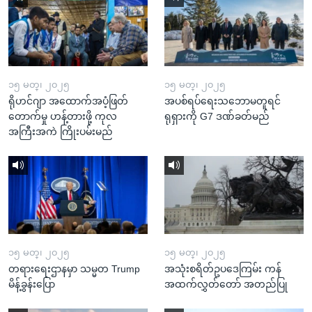
၁၅ မတ္၊ ၂၀၂၅
၁၅ မတ္၊ ၂၀၂၅
ရိုဟင်ဂျာ အထောက်အပံ့ဖြတ်
အပစ်ရပ်ရေးသဘောမတူရင်
တောက်မှု ဟန့်တားဖို့ ကုလ
ရုရှားကို G7 ဒဏ်ခတ်မည်
အကြီးအကဲ ကြိုးပမ်းမည်
၁၅ မတ္၊ ၂၀၂၅
၁၅ မတ္၊ ၂၀၂၅
တရားရေးဌာနမှာ သမ္မတ Trump
အသုံးစရိတ်ဥပဒေကြမ်း ကန်
မိန့်ခွန်းပြော
အထက်လွှတ်တော် အတည်ပြု