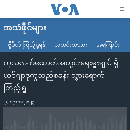
သုံး
ရ
လွယ်ကူ
အသံဖိုင်များ
မူလစာမျက်နှာ
စေ
မြန်မာ
ဗွီဒီယို ကြည့်ရှုရန်
သတင်းစာသား
အကြောင်း
သည့်
ကမ္ဘာ့သတင်းများ
Link
ကုလလက်ထောက်အတွင်းရေးမှူးချုပ် ရို
ဗွီဒီယို
နိုင်ငံတကာ
များ
သတင်းလွတ်လပ်ခွင့်
အမေရိကန်
ဟင်ဂျာဒုက္ခသည်စခန်း သွားရောက်
ပင်မ
ရပ်ဝန်းတခု လမ်းတခု အလွန်
တရုတ်
အကြောင်းအရာ
ကြည့်ရှု
သို့
အင်္ဂလိပ်စာလေ့လာမယ်
အစ္စရေး-ပါလက်စတိုင်း
ကျော်
၂၇ စက္တင္ဘာ၊ ၂၀၂၃
အပတ်စဉ်ကဏ္ဍများ
အမေရိကန်သုံးအီဒီယံ
ကြည့်
ရေဒီယိုနှင့်ရုပ်သံ အချက်အလက်များ
မကြေးမုံရဲ့ အင်္ဂလိပ်စာ
ရေဒီယို
ရန်
ပင်မ
ရေဒီယို/တီဗွီအစီအစဉ်
ရုပ်ရှင်ထဲက အင်္ဂလိပ်စာ
တီဗွီ