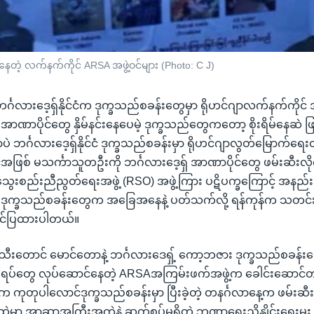
င်နေတဲ့ လက်နက်ကိုင် ARSA အဖွဲ့ဝင်များ (Photo: C J)
 ဘင်္ဂလားဒေ့ရှ်နိုင်ငံက ဒုက္ခသည်စခန်းတွေမှာ ရိုဟင်ဂျာလက်နက်ကိုင် အ
ို အာဏာပိုင်တွေ နှိမ်နင်းနေပေမဲ့ ဒုက္ခသည်တွေကတော့ စိုးရိမ်နေဆဲ 
ဲ ဘင်္ဂလားဒေ့ရှ်နိုင်ငံ ဒုက္ခသည်စခန်းမှာ ရိုဟင်ဂျာလွတ်မြောက်ရ
င်အဖြစ် မသင်္ကာသူတဦးကို ဘင်္ဂလားဒေ့ရှ် အာဏာပိုင်တွေ ဖမ်းဆီးလ
ဂျာ သွေးစည်းညီညွတ်ရေးအဖွဲ့ (RSO) အဖွဲ့ကြား ပဋိပက္ခကြောင့် အနည်း
။ ဒုက္ခသည်စခန်းတွေက အခြေအနေနဲ့ ပတ်သက်လို့ ရန်ကုန်က သတင်း
 တင်ပြထားပါတယ်။
းသီးတောင် မောင်တောနဲ့ ဘင်္ဂလားဒေရှ့် ကော့ဘဇား ဒုက္ခသည်စခန်းတ
ပ်တွေ လုပ်ဆောင်နေတဲ့ ARSAအကြမ်းဖက်အဖွဲ့က ခေါင်းဆောင်တချို
က ကုတုပါလောင်ဒုက္ခသည်စခန်းမှာ ပြီးခဲ့တဲ့ တနင်္ဂလာနေ့က ဖမ်းဆီး
ဲမှာ အာဆာအကြီးအကဲနဲ့ ဆက်စပ်မှုရှိတဲ့ ဘဏ္ဍာရေးညှိနှိုင်းရေးမ