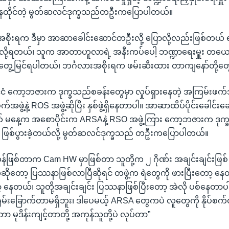
ာနေထိုင်တဲ့ မွတ်ဆလင်ဒုက္ခသည်တဦးကပြောပါတယ်။
် အစိုးရက ဒီမှာ အာဆာခေါင်းဆောင်တဦးလို့ ပြောလို့လည်းဖြစ်တယ် ရ
ို့ရတယ်၊ သူက အာတာဟူလာရဲ့ အနီးကပ်ပေါ့ ဘဏ္ဍာရေးမှူး တယော
 တွေ့မြင်ရပါတယ်၊ ဘင်္ဂလားအစိုးရက ဖမ်းဆီးထား တာကျနော်တို့တ
ိုင်ငံ ကော့ဘဇားက ဒုက္ခသည်စခန်းတွေမှာ လှုပ်ရှားနေတဲ့ အကြမ်းဖက်အ
ဖွဲ့နဲ့ ROS အဖွဲ့ဆိုပြီး နှစ်ဖွဲ့ရှိနေတာပါ။ အာဆာထိပ်ပိုင်းခေါင်း
ာက် မနေ့က အစောပိုင်းက ARSAနဲ့ RSO အဖွဲ့ကြား ကော့ဘဇားက ဒုက
ွေ ဖြစ်ပွားခဲ့တယ်လို့ မွတ်ဆလင်ဒုက္ခသည် တဦးကပြောပါတယ်။
်ထန်ဖြစ်တာက Cam HW မှာဖြစ်တာ သူတို့က ၂ ဂိုဏ်း အချင်းချင်းဖြ
ဆိုတော့ ပြဿနာဖြစ်လာပြီဆိုရင် တဖွဲ့က ရဲတွေကို ဖားပြီးတော့ နေ
့ နေတယ်၊ သူတို့အချင်းချင်း ပြဿနာဖြစ်ပြီးတော့ အဲလို ပစ်နေတာပ
ခြိမ်းခြောက်တာမရှိဘူး၊ ဒါပေမယ့် ARSA တွေကပဲ လူတွေကို နိုပ်စက
တာ မုဒိန်းကျင့်တာတို့ အကုန်သူတို့ပဲ လုပ်တာ”