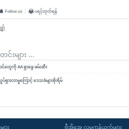
Follow us
ပရင့်ထုတ်ရန်
ော်
်းများ ...
့ဝင်တွေကို AA ရှာဖွေ ဖမ်းဆီး
ပ်ရှားလာမှုကြောင့် ဒေသခံများစိုးရိမ်
ုများ
ဗွီအိုအေ လူမှုကွန်ယက်များ