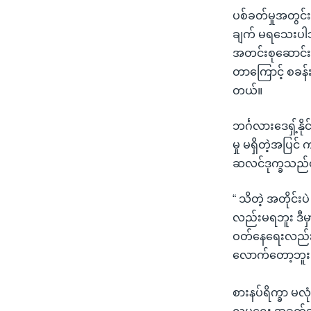
ပစ်ခတ်မှုအတွင်း
ချက် မရသေးပါဘ
အတင်းစုဆောင်း
တာကြောင့် စခန်
တယ်။
ဘင်္ဂလားဒေရှ့်န
မှု မရှိတဲ့အပြင်
ဆလင်ဒုက္ခသည
“ သိတဲ့ အတိုင်း
လည်းမရဘူး ဒီမ
ဝတ်နေရေးလည်း 
လောက်တော့ဘူး၊
စားနပ်ရိက္ခာ မလ