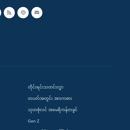
တိုင်းရင်းသတင်းလွှာ
တပတ်အတွင်း အားကစား
သုတစုံလင် အမေရိကန်တခွင်
Gen Z