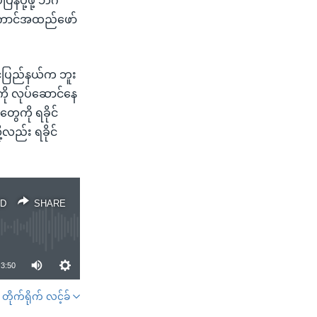
ို့ဖို့ ဘင်္ဂ
 အကောင်အထည်ဖော်
င်ပြည်နယ်က ဘူး
ကို လုပ်ဆောင်နေ
ေကို ရခိုင်
လည်း ရခိုင်
D
SHARE
3:50
တိုက်ရိုက် လင့်ခ်
SHARE