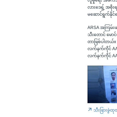
လူမှုရေး အခက်အခဲ
လားဒေရှ့် အစို
မဆောင်ရွက်နို
ARSA အကြမ်းဖက်
သီးတောင် မောင်
တာဖြစ်ပါတယ်။ အ
လက်နက်ကိုင် AA 
လက်နက်ကိုင် A
သီးခြားခွဲထု