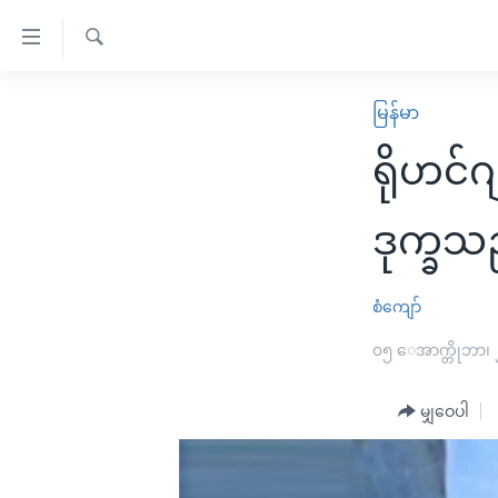
သုံး
ရ
ရှာဖွေ
လွယ်ကူ
မူလစာမျက်နှာ
မြန်မာ
ရ
စေ
မြန်မာ
လာ
ရိုဟင်
သည့်
ဒ်
ကမ္ဘာ့သတင်းများ
Link
ဗွီဒီယို
နိုင်ငံတကာ
ဒုက္ခသည
များ
သတင်းလွတ်လပ်ခွင့်
အမေရိကန်
ပင်မ
ရပ်ဝန်းတခု လမ်းတခု အလွန်
တရုတ်
စံကျော်
အကြောင်းအရာ
အင်္ဂလိပ်စာလေ့လာမယ်
အစ္စရေး-ပါလက်စတိုင်း
၀၅ ေအာက္တိုဘာ၊
သို့
အပတ်စဉ်ကဏ္ဍများ
အမေရိကန်သုံးအီဒီယံ
ကျော်
မျှဝေပါ
ကြည့်
ရေဒီယိုနှင့်ရုပ်သံ အချက်အလက်များ
မကြေးမုံရဲ့ အင်္ဂလိပ်စာ
ရေဒီယို
ရန်
ရေဒီယို/တီဗွီအစီအစဉ်
ရုပ်ရှင်ထဲက အင်္ဂလိပ်စာ
တီဗွီ
ပင်မ