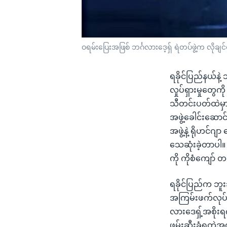
ဝရမ်းပြေးအဖြစ် ဘင်္ဂလားဒေ့ရှ် ရဲတပ်ဖွဲ့က လိုချ
ရခိုင်ပြည်နယ်နဲ့
လှုပ်ရှားမှုတွေက
သီတင်းပတ်ထဲမှာပ
အဖွဲ့ခေါင်းဆော
အဖွဲ့နဲ့ ရိုဟင်
သေဆုံးခဲ့တာပါ
ကို ကိုစံကျော်
ရခိုင်ပြည်က ဘူ
အကြမ်းဖက်လုပ်ရ
လားဒေရှ့်အစိုးရ
ဖမ်းဆီးခံရတဲ့အထ