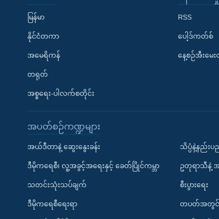
မြန်မာ
RSS
နိုင်ငံတကာ
ပေါ့ဒ်ကတ်စ်
အမေရိကန်
နေ့စဉ်အီးမေ
တရုတ်
အစ္စရေး-ပါလက်စတိုင်း
အပတ်စဉ်ကဏ္ဍများ
အယ်ဒီတာနဲ့ ဆွေးနွေးခန်း
သိပ္ပံနဲ့နည်း
ဒီမိုကရေစီ၊ လူ့အခွင့်အရေးနှင့် ခေတ်ပြိုင်ကမ္ဘာ
ဥတုရာသီနဲ့ 
သတင်းသုံးသပ်ချက်
စီးပွားရေး
ဒီမိုကရေစီရေးရာ
တပတ်အတွင်