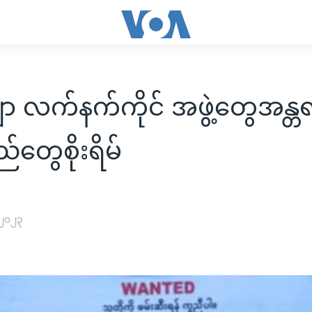
ဂျာ လက်နက်ကိုင် အဖွဲ့တွေအန္တ
်တွေစိုးရိမ်
 ၂၀၂၃