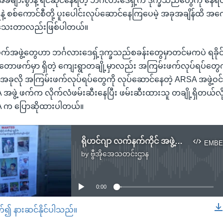
များစွာနဲ့ ရင်ဆိုင်နေရတဲ့ ဘင်္ဂလားဒေရှ့်က ဒုက္ခသည်တွေကို နေရပ်ပြန်ပ
းရနဲ့ စစ်ကောင်စီတို့ ပူးပေါင်းလုပ်ဆောင်နေကြပေမဲ့ အခုအချိန်ထိ
င်သေးတာလည်းဖြစ်ပါတယ်။
အဖွဲ့တွေဟာ ဘင်္ဂလားဒေရှ့်ဒုက္ခသည်စခန်းတွေမှာတင်မကပဲ ရခို
တောဖက်မှာ ရှိတဲ့ ကျေးရွာတချို့မှာလည်း အကြမ်းဖက်လုပ်ရပ်တွေ
ခုလို အကြမ်းဖက်လုပ်ရပ်တွေကို လုပ်ဆောင်နေတဲ့ ARSA အဖွဲ့ဝင်တွ
အဖွဲ့ ဖက်က လိုက်လံဖမ်းဆီးနေပြီး ဖမ်းဆီးထားသူ တချို့ရှိတယ်လို့
A က ပြောဆိုထားပါတယ်။
ရိုဟင်ဂျာ လက်နက်ကိုင် အဖွဲ့တွေအန္တရာယ် ဒုက္ခသည်တွေစိုးရိမ်
EMBE
by
ဗွီအိုအေသတင်းဌာန
No media source currently available
0:00
တ်၍ နားဆင်နိုင်ပါသည်။
EMBED