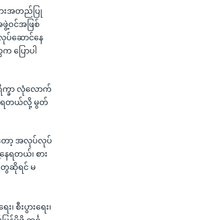
းခြားအတည်ပြု
ဲ့ဝင်အဖြစ်
လုပ်ဆောင်နေ
ွေက ပြောပါ
ရိက္ခာ လုံလောက်
ကြရတယ်လို့ မွတ်
းတော့ အလုပ်လုပ်
့နေရတယ်၊ စား
ေဆိုရင် မ
ေး၊ စီးပွားရေး၊