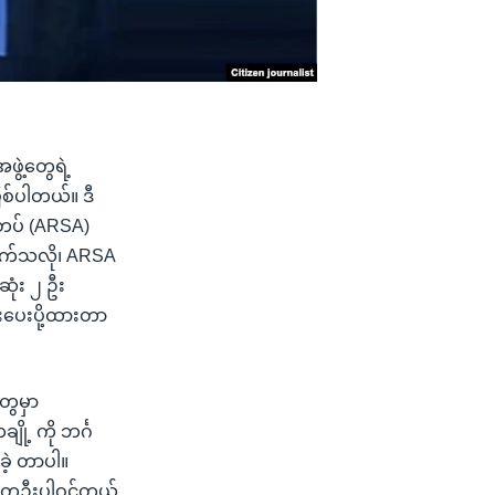
ဖွဲ့တွေရဲ့
ဖြစ်ပါတယ်။ ဒီ
ေးတပ် (ARSA)
ိုက်သလို၊ ARSA
ဆုံး ၂ ဦး
ပေးပို့ထားတာ
ွေမှာ
့ ကို ဘင်္ဂ
ခဲ့ တာပါ။
ှူး တဦးပါဝင်တယ်