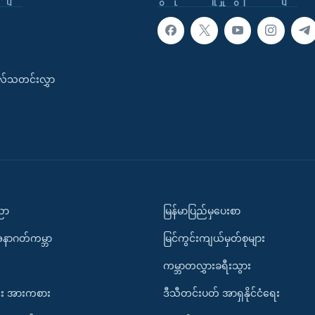
းလ်သတင်းလွှာ
ပညာ
မြန်မာပြည်မှပေးစာ
အနာဂတ်ကမ္ဘာ
မြင်ကွင်းကျယ်မှတ်စုများ
ကမ္ဘာတလွှားခရီးသွား
း အားကစား
ဒီသီတင်းပတ် အာရှနိုင်ငံရေး