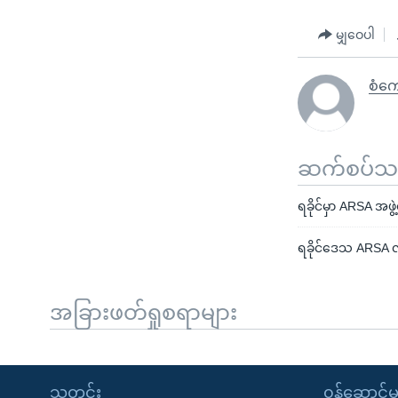
မျှဝေပါ
စံကျ
ဆက်စပ်သတင
ရခိုင်မှာ ARSA အဖွဲ
ရခိုင်ဒေသ ARSA လှု
အခြားဖတ်ရှုစရာများ
သတင်း
၀န်ဆောင်မှ