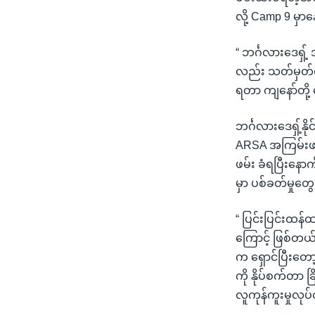
လို့ Camp 9 မှ
“ ဘင်္ဂလားဒေရှ့
လည်း သတ်မှတ်လ
ရတာ ကျနော်တို့
ဘင်္ဂလားဒေရှ့်န
ARSA အကြမ်းဖက်အ
ဖမ်း ခံရပြီးနေ
မှာ ပစ်ခတ်မှုတ
“ ပြင်းပြင်းထန
ကြောင့် ဖြစ်တယ်
က ရှောင်ပြီးတော
ကို နိုပ်စက်တာ 
လူကုန်ကူးမှုလုပ်