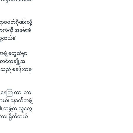
ာဇဝတ်ဂိုဏ်းလို့
က်ကို အဖမ်းခံ
ွေ့တယ်။”
ဖွဲ့ တွေထဲမှာ
ဆောင်တချို့အ
္ခသည် စခန်းတခု
စ် နေကြ တာ၊ ဘာ
တယ်၊ နောက်တဖွဲ့
ါ၊ တဖွဲ့က လူတွေ
်တာ၊ ရိုက်တယ်