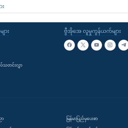
ား
ုများ
ဗွီအိုအေ လူမှုကွန်ယက်များ
းလ်သတင်းလွှာ
ပညာ
မြန်မာပြည်မှပေးစာ