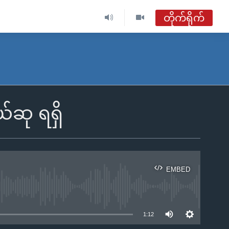
တိုက်ရိုက်
ဆု ရရှိ
EMBED
ble
1:12