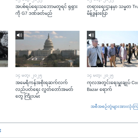
အပစ်ရပ်ရေးသဘောမတူရင် ရုရှား
တရားရေးဌာနမှာ သမ္မတ T
ကို G7 ဒဏ်ခတ်မည်
မိန့်ခွန်းပြော
၁၄ မတ္၊ ၂၀၂၅
၁၄ မတ္၊ ၂၀၂၅
အမေရိကန်အစိုးရဆက်လက်
ကုလအတွင်းရေးမှူးချုပ် Co
လည်ပတ်ရေး လွှတ်တော်အမတ်
Bazar ရောက်
တွေ ကြိုးပမ်း
အစီအစဉ်တွဲများအားလုံးကြည့
း