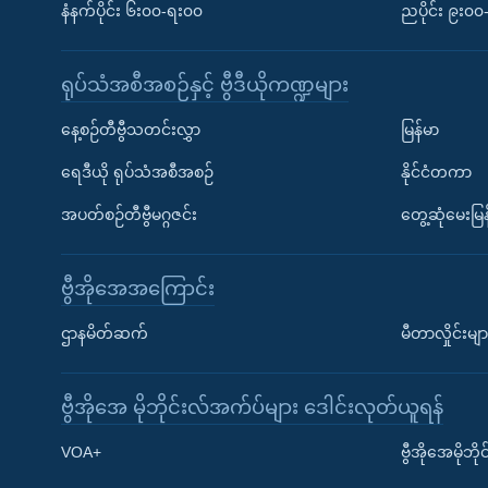
နံနက်ပိုင်း ၆း၀၀-ရး၀၀
ညပိုင်း ၉း၀
ရုပ်သံအစီအစဉ်နှင့် ဗွီဒီယိုကဏ္ဍများ
နေ့စဉ်တီဗွီသတင်းလွှာ
မြန်မာ
ရေဒီယို ရုပ်သံအစီအစဉ်
နိုင်ငံတကာ
အပတ်စဉ်တီဗွီမဂ္ဂဇင်း
တွေ့ဆုံမေးမြန
ဗွီအိုအေအကြောင်း
ဌာနမိတ်ဆက်
မီတာလှိုင်းမျာ
ဗွီအိုအေ မိုဘိုင်းလ်အက်ပ်များ ဒေါင်းလုတ်ယူရန်
Learning English
VOA+
ဗွီအိုအေမိုဘ
ဗွီအိုအေ လူမှုကွန်ယက်များ