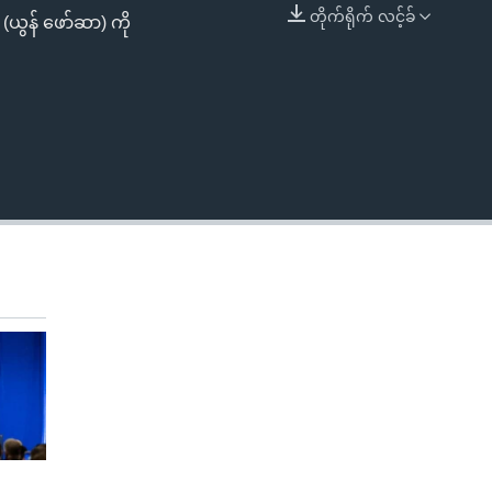
တိုက်ရိုက် လင့်ခ်
(ယွန် ဖော်ဆာ) ကို
EMBED