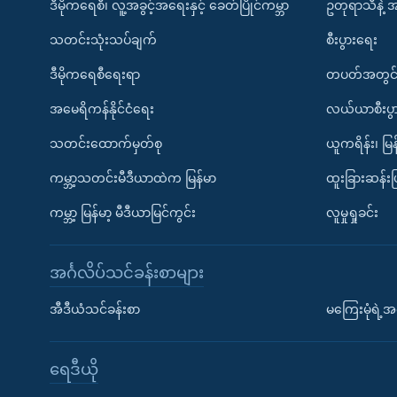
ဒီမိုကရေစီ၊ လူ့အခွင့်အရေးနှင့် ခေတ်ပြိုင်ကမ္ဘာ
ဥတုရာသီနဲ့ 
သတင်းသုံးသပ်ချက်
စီးပွားရေး
ဒီမိုကရေစီရေးရာ
တပတ်အတွင်
အမေရိကန်နိုင်ငံရေး
လယ်ယာစီးပွ
သတင်းထောက်မှတ်စု
ယူကရိန်း၊ မြန
ကမ္ဘာ့သတင်းမီဒီယာထဲက မြန်မာ
ထူးခြားဆန်း
ကမ္ဘာ့ မြန်မာ့ မီဒီယာမြင်ကွင်း
လူမှုရှုခင်း
အင်္ဂလိပ်သင်ခန်းစာများ
အီဒီယံသင်ခန်းစာ
မကြေးမုံရဲ့အင
ရေဒီယို