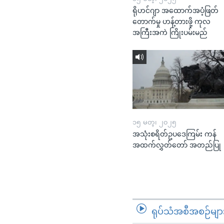
ရိုဟင်ဂျာ အထောက်အပံ့ဖြတ်
တောက်မှု ဟန့်တားဖို့ ကုလ
အကြီးအကဲ ကြိုးပမ်းမည်
၁၅ မတ္၊ ၂၀၂၅
အသုံးစရိတ်ဥပဒေကြမ်း ကန်
အထက်လွှတ်တော် အတည်ပြု
ရုပ်သံအစီအစဉ်မျာ