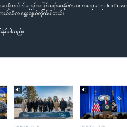
စာပေနိုဘယ်လ်ဆုရှင်အဖြစ် နော်ဝေနိုင်ငံသား စာရေးဆရာ Jon Fosse 
္ပံ အကယ်ဒမီက ရွေးချယ်လိုက်ပါတယ်။
်နိုင်ပါသည်။
၁၅ မတ္၊ ၂၀၂၅
၁၅ မတ္၊ ၂၀၂၅