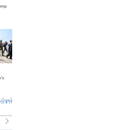
rump
x's
်ရှုရန်