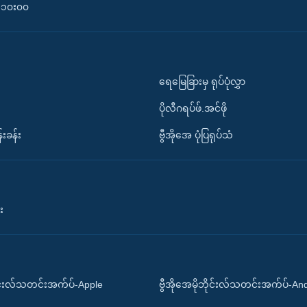
၀-၁၀း၀၀
ရေမြေခြားမှ ရုပ်ပုံလွှာ
ပိုလီဂရပ်ဖ်.အင်ဖို
်းခန်း
ဗွီအိုအေ ပုံပြရုပ်သံ
း
ိုင်းလ်သတင်းအက်ပ်-Apple
ဗွီအိုအေမိုဘိုင်းလ်သတင်းအက်ပ်-An