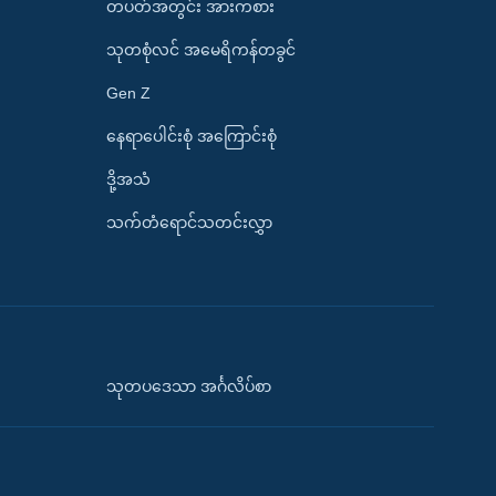
တပတ်အတွင်း အားကစား
သုတစုံလင် အမေရိကန်တခွင်
Gen Z
နေရာပေါင်းစုံ အကြောင်းစုံ
ဒို့အသံ
သက်တံရောင်သတင်းလွှာ
သုတပဒေသာ အင်္ဂလိပ်စာ