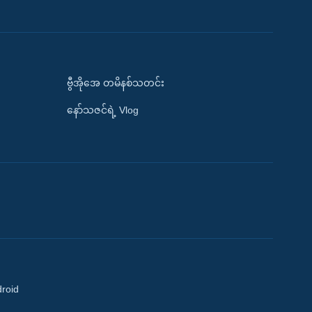
ဗွီအိုအေ တမိနစ်သတင်း
နော်သဇင်ရဲ့ Vlog
droid