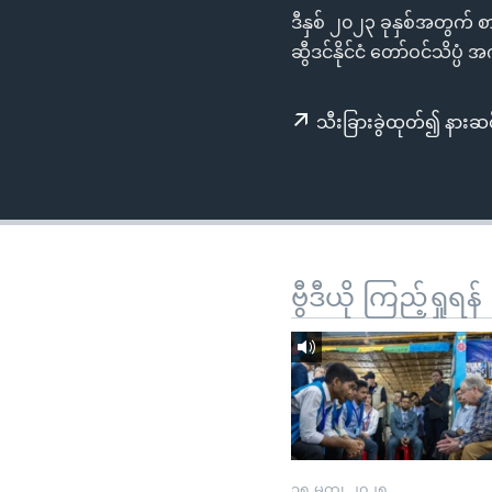
သုတပဒေသာ အင်္ဂလိပ်စာ
အ
ဒီနှစ် ၂၀၂၃ ခုနှစ်အတွက် 
ညွန်း
ဆွီဒင်နိုင်ငံ တော်ဝင်သိပ
စာမျက်နှာ
သို့
သီးခြားခွဲထုတ်၍ နားဆင
ကျော်
ကြည့်
ရန်
ရှာဖွေ
ရန်
နေရာ
ဗွီဒီယို ကြည့်ရှုရန်
သို့
ကျော်
ရန်
၁၅ မတ္၊ ၂၀၂၅