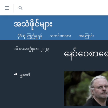
သုံး
ရ
ရှာဖွေ
လွယ်ကူ
မူလစာမျက်နှာ
အသံဖိုင်များ
ရ
စေ
မြန်မာ
လာ
ဗွီဒီယို ကြည့်ရှုရန်
သတင်းစာသား
အကြောင်း
သည့်
ဒ်
ကမ္ဘာ့သတင်းများ
Link
ဗွီဒီယို
နိုင်ငံတကာ
၀၆ ေအာက္တိုဘာ၊ ၂၀၂၃
နော်ဝေစာရေ
များ
သတင်းလွတ်လပ်ခွင့်
အမေရိကန်
ပင်မ
ရပ်ဝန်းတခု လမ်းတခု အလွန်
တရုတ်
အကြောင်းအရာ
အင်္ဂလိပ်စာလေ့လာမယ်
အစ္စရေး-ပါလက်စတိုင်း
မျှဝေပါ
သို့
အပတ်စဉ်ကဏ္ဍများ
အမေရိကန်သုံးအီဒီယံ
ကျော်
ကြည့်
ရေဒီယိုနှင့်ရုပ်သံ အချက်အလက်များ
မကြေးမုံရဲ့ အင်္ဂလိပ်စာ
ရေဒီယို
ရန်
ရေဒီယို/တီဗွီအစီအစဉ်
ရုပ်ရှင်ထဲက အင်္ဂလိပ်စာ
တီဗွီ
ပင်မ