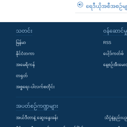
ရေဒီယိုအစီအစဉ်မျ
သတင်း
၀န်ဆောင်မှ
မြန်မာ
RSS
နိုင်ငံတကာ
ပေါ့ဒ်ကတ်စ်
အမေရိကန်
နေ့စဉ်အီးမေ
တရုတ်
အစ္စရေး-ပါလက်စတိုင်း
အပတ်စဉ်ကဏ္ဍများ
အယ်ဒီတာနဲ့ ဆွေးနွေးခန်း
သိပ္ပံနဲ့နည်း