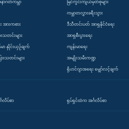
အနာဂတ်ကမ္ဘာ
မြင်ကွင်းကျယ်မှတ်စုများ
ကမ္ဘာတလွှားခရီးသွား
း အားကစား
ဒီသီတင်းပတ် အာရှနိုင်ငံရေး
ားသတင်းများ
အာရှစီးပွားရေး
်မာ နှိုင်းယှဉ်ချက်
ကျန်းမာရေး
ပြားသတင်းများ
အမျိုးသမီးကဏ္ဍ
ရိုဟင်ဂျာအရေး မျှော်လင့်ချက်
်္ဂလိပ်စာ
ရုပ်ရှင်ထဲက အင်္ဂလိပ်စာ