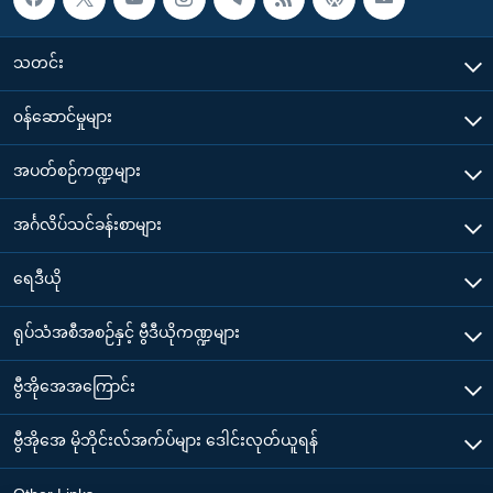
သတင်း
၀န်ဆောင်မှုများ
အပတ်စဉ်ကဏ္ဍများ
အင်္ဂလိပ်သင်ခန်းစာများ
ရေဒီယို
ရုပ်သံအစီအစဉ်နှင့် ဗွီဒီယိုကဏ္ဍများ
ဗွီအိုအေအကြောင်း
ဗွီအိုအေ မိုဘိုင်းလ်အက်ပ်များ ဒေါင်းလုတ်ယူရန်