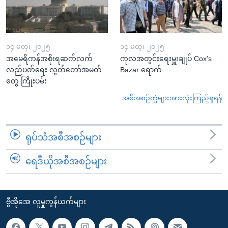
၁၄ မတ္၊ ၂၀၂၅
၁၄ မတ္၊ ၂၀၂၅
အမေရိကန်အစိုးရဆက်လက်
ကုလအတွင်းရေးမှူးချုပ် Cox's
လည်ပတ်ရေး လွှတ်တော်အမတ်
Bazar ရောက်
တွေ ကြိုးပမ်း
အစီအစဉ်တွဲများအားလုံးကြည့်ရှုရန်
ရုပ်သံအစီအစဉ်များ
ရေဒီယိုအစီအစဉ်များ
ဗွီအိုအေ လူမှုကွန်ယက်များ