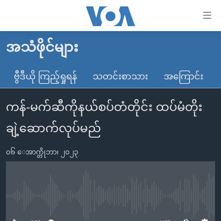
သုံး
ရ
လွယ်ကူ
အသံဖိုင်များ
မူလစာမျက်နှာ
စေ
မြန်မာ
ဗွီဒီယို ကြည့်ရှုရန်
သတင်းစာသား
အကြောင်း
သည့်
ကမ္ဘာ့သတင်းများ
Link
ကန်-မက်ဆီကိုနယ်စပ်တံတိုင်း ထပ်မံတိုး
ဗွီဒီယို
နိုင်ငံတကာ
များ
သတင်းလွတ်လပ်ခွင့်
အမေရိကန်
ချဲ့ဆောက်လုပ်မည်
ပင်မ
ရပ်ဝန်းတခု လမ်းတခု အလွန်
တရုတ်
အကြောင်းအရာ
၀၆ ေအာက္တိုဘာ၊ ၂၀၂၃
သို့
အင်္ဂလိပ်စာလေ့လာမယ်
အစ္စရေး-ပါလက်စတိုင်း
ကျော်
အပတ်စဉ်ကဏ္ဍများ
အမေရိကန်သုံးအီဒီယံ
ကြည့်
ရေဒီယိုနှင့်ရုပ်သံ အချက်အလက်များ
မကြေးမုံရဲ့ အင်္ဂလိပ်စာ
ရေဒီယို
ရန်
No media source currently available
ပင်မ
ရေဒီယို/တီဗွီအစီအစဉ်
ရုပ်ရှင်ထဲက အင်္ဂလိပ်စာ
တီဗွီ