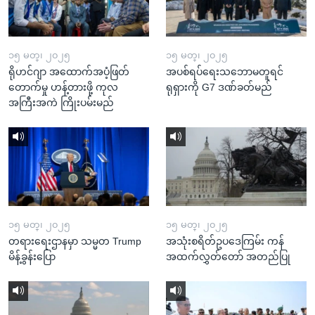
၁၅ မတ္၊ ၂၀၂၅
၁၅ မတ္၊ ၂၀၂၅
ရိုဟင်ဂျာ အထောက်အပံ့ဖြတ်
အပစ်ရပ်ရေးသဘောမတူရင်
တောက်မှု ဟန့်တားဖို့ ကုလ
ရုရှားကို G7 ဒဏ်ခတ်မည်
အကြီးအကဲ ကြိုးပမ်းမည်
၁၅ မတ္၊ ၂၀၂၅
၁၅ မတ္၊ ၂၀၂၅
တရားရေးဌာနမှာ သမ္မတ Trump
အသုံးစရိတ်ဥပဒေကြမ်း ကန်
မိန့်ခွန်းပြော
အထက်လွှတ်တော် အတည်ပြု