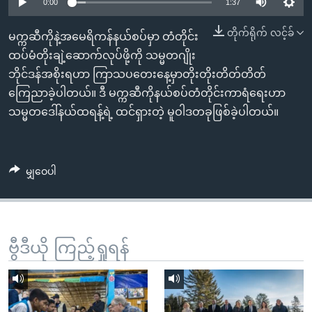
အ
0:00
1:37
သုတပဒေသာ အင်္ဂလိပ်စာ
ညွန်း
Learning English
တိုက်ရိုက် လင့်ခ်
မက္ကဆီကိုနဲ့အမေရိကန်နယ်စပ်မှာ တံတိုင်း
စာမျက်နှာ
ထပ်မံတိုးချဲ့ဆောက်လုပ်ဖို့ကို သမ္မတဂျိုး
သို့
ဗွီအိုအေ လူမှုကွန်ယက်များ
ဘိုင်ဒန်အစိုးရဟာ ကြာသပတေးနေ့မှာတိုးတိုးတိတ်တိတ်
ကျော်
ကြေညာခဲ့ပါတယ်။ ဒီ မက္ကဆီကိုနယ်စပ်တံတိုင်းကာရံရေးဟာ
ကြည့်
သမ္မတဒေါ်နယ်ထရန့်ရဲ့ ထင်ရှားတဲ့ မူဝါဒတခုဖြစ်ခဲ့ပါတယ်။
ရန်
ဘာသာစကားများ
ရှာဖွေ
ရန်
မျှဝေပါ
နေရာ
သို့
ကျော်
ရန်
ဗွီဒီယို ကြည့်ရှုရန်