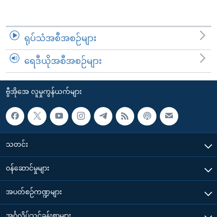
ရုပ်သံအစီအစဉ်များ
ရေဒီယိုအစီအစဉ်များ
ဗွီအိုအေ လူမှုကွန်ယက်များ
သတင်း
၀န်ဆောင်မှုများ
အပတ်စဉ်ကဏ္ဍများ
အင်္ဂလိပ်သင်ခန်းစာများ