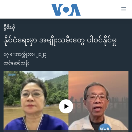
သုံး
ရ
လွယ်ကူ
ဗွီဒီယို
မူလစာမျက်နှာ
စေ
နိုင်ငံရေးမှာ အမျိုးသမီးတွေ ပါဝင်နိုင်မှု
မြန်မာ
သည့်
ကမ္ဘာ့သတင်းများ
၀၇ ေအာက္တိုဘာ၊ ၂၀၂၃
Link
ဗွီဒီယို
နိုင်ငံတကာ
တင်မောင်သန်း
များ
သတင်းလွတ်လပ်ခွင့်
အမေရိကန်
ပင်မ
ရပ်ဝန်းတခု လမ်းတခု အလွန်
တရုတ်
အကြောင်းအရာ
သို့
အင်္ဂလိပ်စာလေ့လာမယ်
အစ္စရေး-ပါလက်စတိုင်း
ကျော်
အပတ်စဉ်ကဏ္ဍများ
အမေရိကန်သုံးအီဒီယံ
No media source currently available
ကြည့်
ရေဒီယိုနှင့်ရုပ်သံ အချက်အလက်များ
မကြေးမုံရဲ့ အင်္ဂလိပ်စာ
ရေဒီယို
ရန်
ပင်မ
ရေဒီယို/တီဗွီအစီအစဉ်
ရုပ်ရှင်ထဲက အင်္ဂလိပ်စာ
တီဗွီ