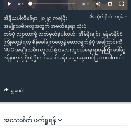
အ
0:00
10:02
သုတပဒေသာ အင်္ဂလိပ်စာ
ညွန်း
Learning English
တိုက်ရိုက် လင့်ခ်
စာမျက်နှာ
အိန္ဒိယပါလီမန်မှာ ၂၀၂၉ ကစပြီး
သို့
ဗွီအိုအေ လူမှုကွန်ယက်များ
အမျိုးသမီးတွေအတွက် အမတ်နေရာ သုံးပုံ
ကျော်
တစ်ပုံ လျာထားဖို့ သတ်မှတ်ခဲ့ပါတယ်။ အိမ်နီးချင်း မြန်မာနိုင်ငံ
ကြည့်
ကြုံတွေ့ခဲ့ရတဲ့ စိန်ခေါ်ချက်တွေနဲ့ ဆောင်ရွက်ခဲ့ပုံ ​အကြောင်းကို
ရန်
NUG အမျိုးသမီး၊ လူငယ်နဲ့ကလေးသူငယ်ရေးရာဝန်ကြီး ဒေါ်ဆူ
ဘာသာစကားများ
ရှာဖွေ
ဇန်နာလှလှစိုးနဲ့ ဦးတင်မောင်သန်း ဆွေးနွေးတင်ပြထားပါတယ်။
ရန်
နေရာ
သို့
ကျော်
မျှဝေပါ
ရန်
အသေးစိတ် ဖတ်ရှုရန်