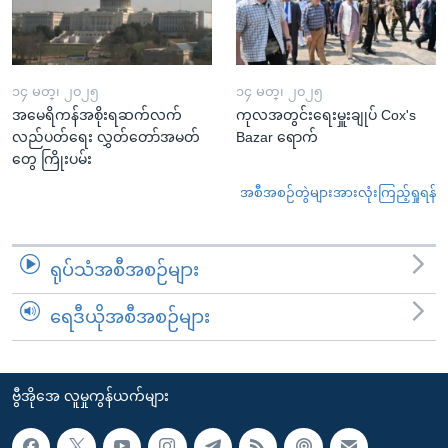
၁၄ မတ္၊ ၂၀၂၅
၁၄ မတ္၊ ၂၀၂၅
အမေရိကန်အစိုးရဆက်လက်
ကုလအတွင်းရေးမှူးချုပ် Cox's
လည်ပတ်ရေး လွှတ်တော်အမတ်
Bazar ရောက်
တွေ ကြိုးပမ်း
အစီအစဉ်တွဲများအားလုံးကြည့်ရှုရန်
ရုပ်သံအစီအစဉ်များ
ရေဒီယိုအစီအစဉ်များ
ဗွီအိုအေ လူမှုကွန်ယက်များ