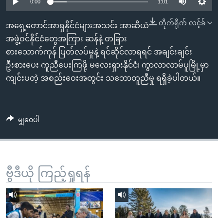
အ
0:00
1:01
သုတပဒေသာ အင်္ဂလိပ်စာ
ညွန်း
Learning English
တိုက်ရိုက် လင့်ခ်
အရှေ့တောင်အာရှနိုင်ငံများအသင်း အာဆီယံ
စာမျက်နှာ
အဖွဲ့ဝင်နိုင်ငံတွေအကြား ဆန်နဲ့ တခြား
သို့
ဗွီအိုအေ လူမှုကွန်ယက်များ
စားသောက်ကုန် ပြတ်လပ်မှုနဲ့ ရင်ဆိုင်လာရရင် အချင်းချင်း
ကျော်
ဦးစားပေး ကူညီပေးကြဖို့ မလေးရှားနိုင်ငံ၊ ကွာလာလာမ်ပူမြို့မှာ
ကြည့်
ကျင်းပတဲ့ အစည်းဝေးအတွင်း သဘောတူညီမှု ရရှိခဲ့ပါတယ်။
ရန်
ဘာသာစကားများ
ရှာဖွေ
ရန်
မျှဝေပါ
နေရာ
သို့
ကျော်
ရန်
ဗွီဒီယို ကြည့်ရှုရန်