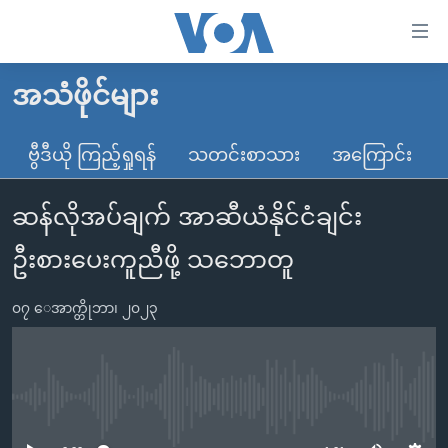
သုံး
ရ
လွယ်ကူ
အသံဖိုင်များ
မူလစာမျက်နှာ
စေ
မြန်မာ
ဗွီဒီယို ကြည့်ရှုရန်
သတင်းစာသား
အကြောင်း
သည့်
ကမ္ဘာ့သတင်းများ
Link
ဆန်လိုအပ်ချက် အာဆီယံနိုင်ငံချင်း
ဗွီဒီယို
နိုင်ငံတကာ
များ
သတင်းလွတ်လပ်ခွင့်
အမေရိကန်
ဦးစားပေးကူညီဖို့ သဘောတူ
ပင်မ
ရပ်ဝန်းတခု လမ်းတခု အလွန်
တရုတ်
အကြောင်းအရာ
၀၇ ေအာက္တိုဘာ၊ ၂၀၂၃
သို့
အင်္ဂလိပ်စာလေ့လာမယ်
အစ္စရေး-ပါလက်စတိုင်း
ကျော်
အပတ်စဉ်ကဏ္ဍများ
အမေရိကန်သုံးအီဒီယံ
ကြည့်
ရေဒီယိုနှင့်ရုပ်သံ အချက်အလက်များ
မကြေးမုံရဲ့ အင်္ဂလိပ်စာ
ရေဒီယို
ရန်
No media source currently available
ပင်မ
ရေဒီယို/တီဗွီအစီအစဉ်
ရုပ်ရှင်ထဲက အင်္ဂလိပ်စာ
တီဗွီ