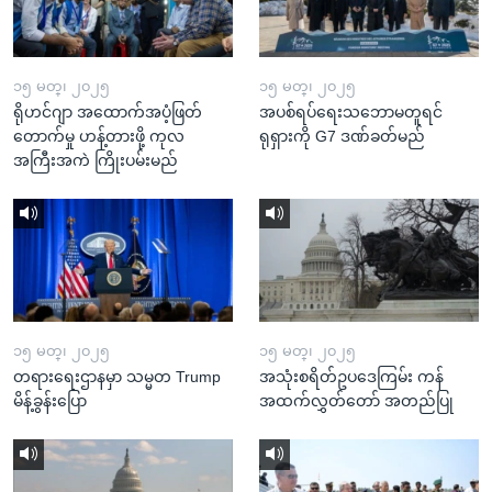
၁၅ မတ္၊ ၂၀၂၅
၁၅ မတ္၊ ၂၀၂၅
ရိုဟင်ဂျာ အထောက်အပံ့ဖြတ်
အပစ်ရပ်ရေးသဘောမတူရင်
တောက်မှု ဟန့်တားဖို့ ကုလ
ရုရှားကို G7 ဒဏ်ခတ်မည်
အကြီးအကဲ ကြိုးပမ်းမည်
၁၅ မတ္၊ ၂၀၂၅
၁၅ မတ္၊ ၂၀၂၅
တရားရေးဌာနမှာ သမ္မတ Trump
အသုံးစရိတ်ဥပဒေကြမ်း ကန်
မိန့်ခွန်းပြော
အထက်လွှတ်တော် အတည်ပြု