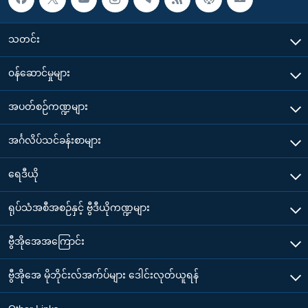
သတင်း
၀န်ဆောင်မှုများ
အပတ်စဉ်ကဏ္ဍများ
အင်္ဂလိပ်သင်ခန်းစာများ
ရေဒီယို
ရုပ်သံအစီအစဉ်နှင့် ဗွီဒီယိုကဏ္ဍများ
ဗွီအိုအေအကြောင်း
ဗွီအိုအေ မိုဘိုင်းလ်အက်ပ်များ ဒေါင်းလုတ်ယူရန်