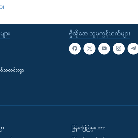
ား
ုများ
ဗွီအိုအေ လူမှုကွန်ယက်များ
းလ်သတင်းလွှာ
ပညာ
မြန်မာပြည်မှပေးစာ