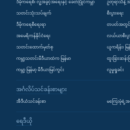
ဒီမိုကရေစီ၊ လူ့အခွင့်အရေးနှင့် ခေတ်ပြိုင်ကမ္ဘာ
ဥတုရာသီနဲ့ 
သတင်းသုံးသပ်ချက်
စီးပွားရေး
ဒီမိုကရေစီရေးရာ
တပတ်အတွင်
အမေရိကန်နိုင်ငံရေး
လယ်ယာစီးပွ
သတင်းထောက်မှတ်စု
ယူကရိန်း၊ မြန
ကမ္ဘာ့သတင်းမီဒီယာထဲက မြန်မာ
ထူးခြားဆန်း
ကမ္ဘာ့ မြန်မာ့ မီဒီယာမြင်ကွင်း
လူမှုရှုခင်း
အင်္ဂလိပ်သင်ခန်းစာများ
အီဒီယံသင်ခန်းစာ
မကြေးမုံရဲ့အင
ရေဒီယို