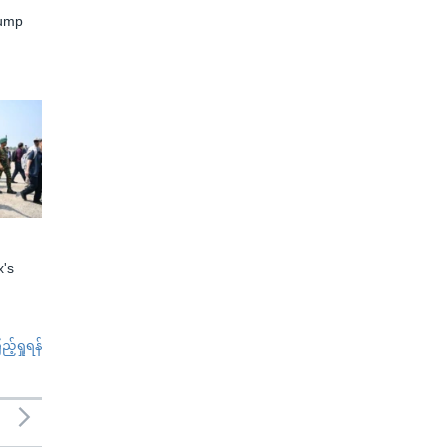
rump
x's
်ရှုရန်