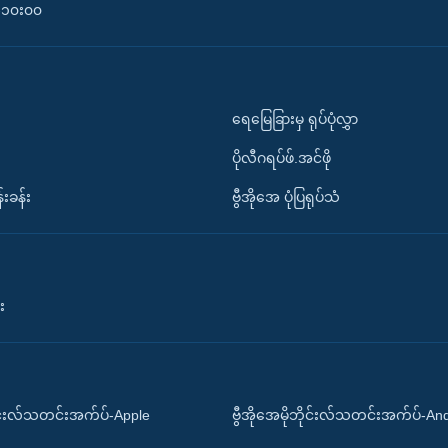
၀-၁၀း၀၀
ရေမြေခြားမှ ရုပ်ပုံလွှာ
ပိုလီဂရပ်ဖ်.အင်ဖို
်းခန်း
ဗွီအိုအေ ပုံပြရုပ်သံ
း
ိုင်းလ်သတင်းအက်ပ်-Apple
ဗွီအိုအေမိုဘိုင်းလ်သတင်းအက်ပ်-An