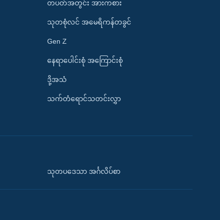
တပတ်အတွင်း အားကစား
သုတစုံလင် အမေရိကန်တခွင်
Gen Z
နေရာပေါင်းစုံ အကြောင်းစုံ
ဒို့အသံ
သက်တံရောင်သတင်းလွှာ
သုတပဒေသာ အင်္ဂလိပ်စာ