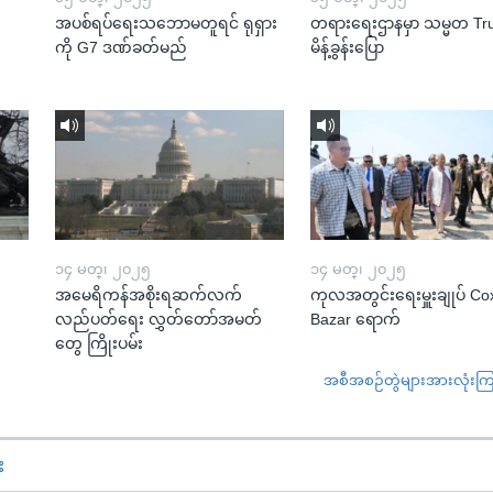
အပစ်ရပ်ရေးသဘောမတူရင် ရုရှား
တရားရေးဌာနမှာ သမ္မတ T
ကို G7 ဒဏ်ခတ်မည်
မိန့်ခွန်းပြော
၁၄ မတ္၊ ၂၀၂၅
၁၄ မတ္၊ ၂၀၂၅
အမေရိကန်အစိုးရဆက်လက်
ကုလအတွင်းရေးမှူးချုပ် Co
လည်ပတ်ရေး လွှတ်တော်အမတ်
Bazar ရောက်
တွေ ကြိုးပမ်း
အစီအစဉ်တွဲများအားလုံးကြည့
း