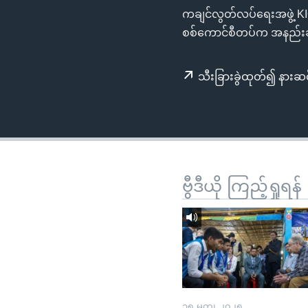
သုတပဒေသာ အင်္ဂလိပ်စာ
အ
ကချင်လွတ်လပ်ရေးအဖွဲ့ KIO ဌ
ညွန်း
စစ်ကောင်စီတပ်က အနည်းဆု
စာမျက်နှာ
သို့
သီးခြားခွဲထုတ်၍ နားဆင
ကျော်
ကြည့်
ရန်
ရှာဖွေ
ရန်
နေရာ
ဗွီဒီယို ကြည့်ရှုရန်
သို့
ကျော်
ရန်
၁၅ မတ္၊ ၂၀၂၅