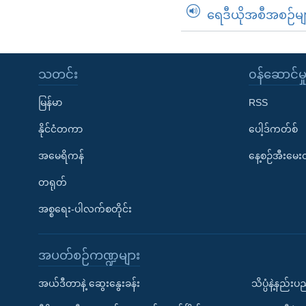
ရေဒီယိုအစီအစဉ်မျ
သတင်း
၀န်ဆောင်မှ
မြန်မာ
RSS
နိုင်ငံတကာ
ပေါ့ဒ်ကတ်စ်
အမေရိကန်
နေ့စဉ်အီးမေ
တရုတ်
အစ္စရေး-ပါလက်စတိုင်း
အပတ်စဉ်ကဏ္ဍများ
အယ်ဒီတာနဲ့ ဆွေးနွေးခန်း
သိပ္ပံနဲ့နည်း