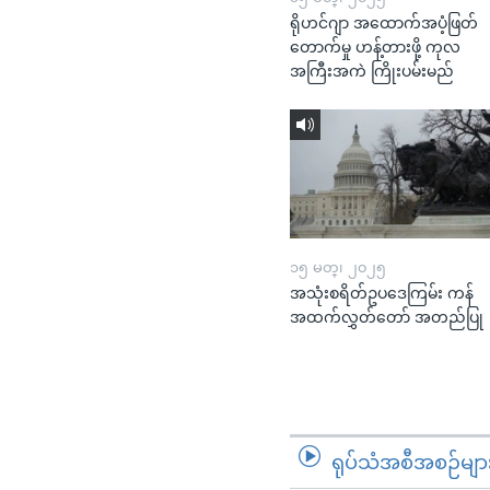
ရိုဟင်ဂျာ အထောက်အပံ့ဖြတ်
တောက်မှု ဟန့်တားဖို့ ကုလ
အကြီးအကဲ ကြိုးပမ်းမည်
၁၅ မတ္၊ ၂၀၂၅
အသုံးစရိတ်ဥပဒေကြမ်း ကန်
အထက်လွှတ်တော် အတည်ပြု
ရုပ်သံအစီအစဉ်မျာ