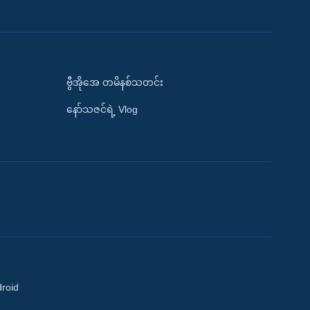
ဗွီအိုအေ တမိနစ်သတင်း
နော်သဇင်ရဲ့ Vlog
droid