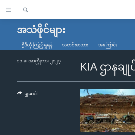
သုံး
ရ
ရှာဖွေ
လွယ်ကူ
မူလစာမျက်နှာ
အသံဖိုင်များ
ရ
စေ
မြန်မာ
လာ
ဗွီဒီယို ကြည့်ရှုရန်
သတင်းစာသား
အကြောင်း
သည့်
ဒ်
ကမ္ဘာ့သတင်းများ
Link
ဗွီဒီယို
နိုင်ငံတကာ
၁၁ ေအာက္တိုဘာ၊ ၂၀၂၃
KIA ဌာနချုပ်
များ
သတင်းလွတ်လပ်ခွင့်
အမေရိကန်
ပင်မ
ရပ်ဝန်းတခု လမ်းတခု အလွန်
တရုတ်
အကြောင်းအရာ
အင်္ဂလိပ်စာလေ့လာမယ်
အစ္စရေး-ပါလက်စတိုင်း
မျှဝေပါ
သို့
အပတ်စဉ်ကဏ္ဍများ
အမေရိကန်သုံးအီဒီယံ
ကျော်
ကြည့်
ရေဒီယိုနှင့်ရုပ်သံ အချက်အလက်များ
မကြေးမုံရဲ့ အင်္ဂလိပ်စာ
ရေဒီယို
ရန်
ရေဒီယို/တီဗွီအစီအစဉ်
ရုပ်ရှင်ထဲက အင်္ဂလိပ်စာ
တီဗွီ
ပင်မ