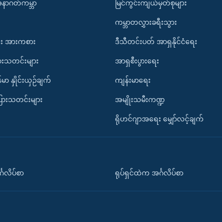
အနာဂတ်ကမ္ဘာ
မြင်ကွင်းကျယ်မှတ်စုများ
ကမ္ဘာတလွှားခရီးသွား
း အားကစား
ဒီသီတင်းပတ် အာရှနိုင်ငံရေး
ားသတင်းများ
အာရှစီးပွားရေး
်မာ နှိုင်းယှဉ်ချက်
ကျန်းမာရေး
ပြားသတင်းများ
အမျိုးသမီးကဏ္ဍ
ရိုဟင်ဂျာအရေး မျှော်လင့်ချက်
်္ဂလိပ်စာ
ရုပ်ရှင်ထဲက အင်္ဂလိပ်စာ