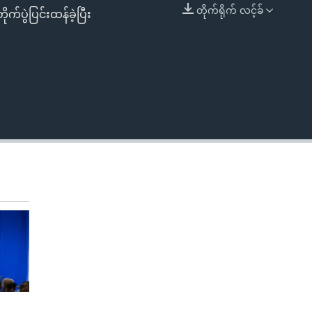
တိုက်ရိုက် လင့်ခ်
က်ပွဲပြင်းထန်ခဲ့ပြီး
EMBED