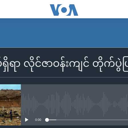
ရှိရာ လိုင်ဇာဝန်းကျင် တိုက်ပွဲ
No media source currently availa
0:00