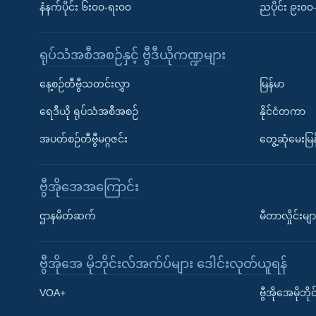
နံနက်ပိုင်း ၆း၀၀-ရး၀၀
ညပိုင်း ၉း၀
ရုပ်သံအစီအစဉ်နှင့် ဗွီဒီယိုကဏ္ဍများ
နေ့စဉ်တီဗွီသတင်းလွှာ
မြန်မာ
ရေဒီယို ရုပ်သံအစီအစဉ်
နိုင်ငံတကာ
အပတ်စဉ်တီဗွီမဂ္ဂဇင်း
တွေ့ဆုံမေးမြန
ဗွီအိုအေအကြောင်း
ဌာနမိတ်ဆက်
မီတာလှိုင်းမျာ
ဗွီအိုအေ မိုဘိုင်းလ်အက်ပ်များ ဒေါင်းလုတ်ယူရန်
Learning English
VOA+
ဗွီအိုအေမိုဘ
ဗွီအိုအေ လူမှုကွန်ယက်များ