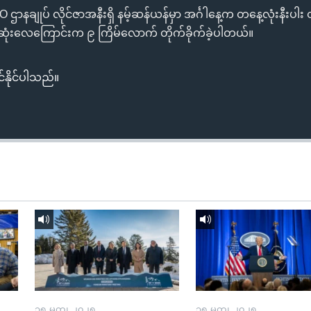
ာနချုပ် လိုင်ဇာအနီးရှိ နမ့်ဆန်ယန်မှာ အင်္ဂါနေ့က တနေ့လုံးနီးပါး တို
ံးလေကြောင်းက ၉ ကြိမ်လောက် တိုက်ခိုက်ခဲ့ပါတယ်။
်နိုင်ပါသည်။
၁၅ မတ္၊ ၂၀၂၅
၁၅ မတ္၊ ၂၀၂၅