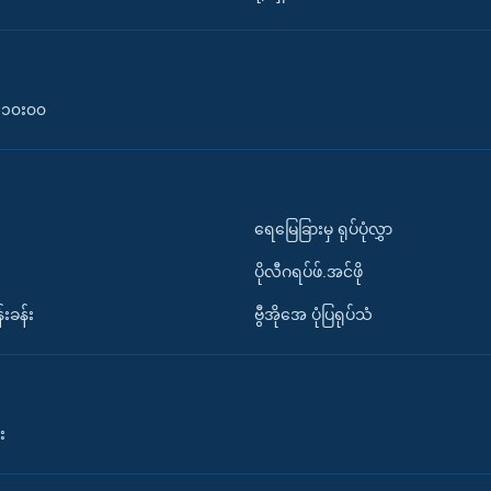
၀-၁၀း၀၀
ရေမြေခြားမှ ရုပ်ပုံလွှာ
ပိုလီဂရပ်ဖ်.အင်ဖို
်းခန်း
ဗွီအိုအေ ပုံပြရုပ်သံ
း