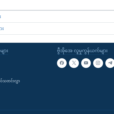
း
ား
ုများ
ဗွီအိုအေ လူမှုကွန်ယက်များ
းလ်သတင်းလွှာ