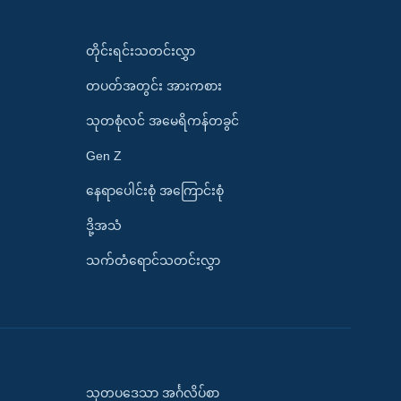
တိုင်းရင်းသတင်းလွှာ
တပတ်အတွင်း အားကစား
သုတစုံလင် အမေရိကန်တခွင်
Gen Z
နေရာပေါင်းစုံ အကြောင်းစုံ
ဒို့အသံ
သက်တံရောင်သတင်းလွှာ
သုတပဒေသာ အင်္ဂလိပ်စာ