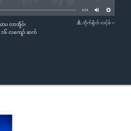
4:14
တိုက်ရိုက် လင့်ခ်
ား၊ လာအို့ဝ်၊
EMBED
ာ ၁၆ လကျော် ဆက်