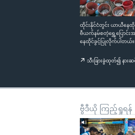
သုတပဒေသာ အင်္ဂလိပ်စာ
အ
ညွန်း
စာမျက်နှာ
ထိုင်းနိုင်ငံတွင်း ယာယီနေ
သို့
ဗီယက်နမ်စတဲ့ရွှေ့ပြော
ကျော်
နေထိုင်ခွင့်ပြုလိုက်ပါတယ်။
ကြည့်
ရန်
ရှာဖွေ
သီးခြားခွဲထုတ်၍ နားဆင
ရန်
နေရာ
သို့
ကျော်
ရန်
ဗွီဒီယို ကြည့်ရှုရန်