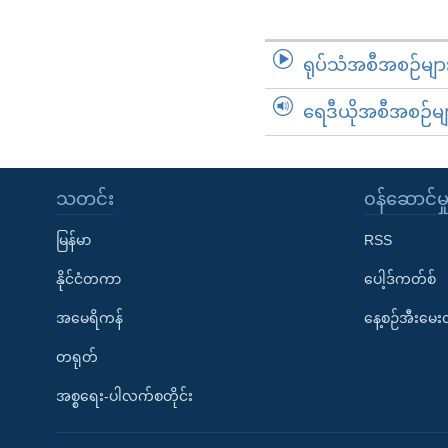
ရုပ်သံအစီအစဉ်မျာ
ရေဒီယိုအစီအစဉ်မျ
သတင်း
၀န်ဆောင်မှ
မြန်မာ
RSS
နိုင်ငံတကာ
ပေါ့ဒ်ကတ်စ်
အမေရိကန်
နေ့စဉ်အီးမေ
တရုတ်
အစ္စရေး-ပါလက်စတိုင်း