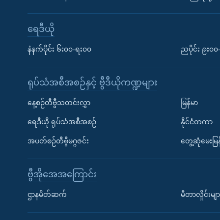
ရေဒီယို
နံနက်ပိုင်း ၆း၀၀-ရး၀၀
ညပိုင်း ၉း၀
ရုပ်သံအစီအစဉ်နှင့် ဗွီဒီယိုကဏ္ဍများ
နေ့စဉ်တီဗွီသတင်းလွှာ
မြန်မာ
ရေဒီယို ရုပ်သံအစီအစဉ်
နိုင်ငံတကာ
အပတ်စဉ်တီဗွီမဂ္ဂဇင်း
တွေ့ဆုံမေးမြန
ဗွီအိုအေအကြောင်း
ဌာနမိတ်ဆက်
မီတာလှိုင်းမျာ