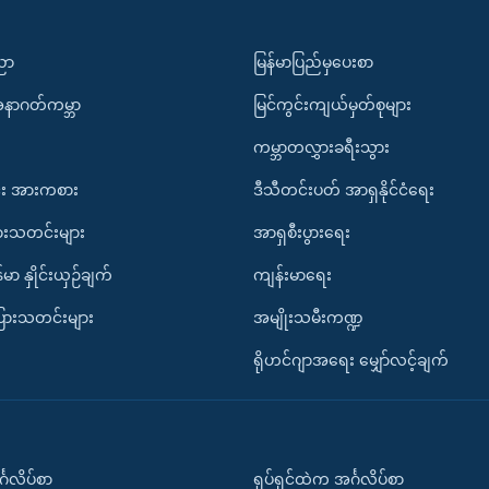
ပညာ
မြန်မာပြည်မှပေးစာ
အနာဂတ်ကမ္ဘာ
မြင်ကွင်းကျယ်မှတ်စုများ
ကမ္ဘာတလွှားခရီးသွား
း အားကစား
ဒီသီတင်းပတ် အာရှနိုင်ငံရေး
ားသတင်းများ
အာရှစီးပွားရေး
်မာ နှိုင်းယှဉ်ချက်
ကျန်းမာရေး
ပြားသတင်းများ
အမျိုးသမီးကဏ္ဍ
ရိုဟင်ဂျာအရေး မျှော်လင့်ချက်
်္ဂလိပ်စာ
ရုပ်ရှင်ထဲက အင်္ဂလိပ်စာ