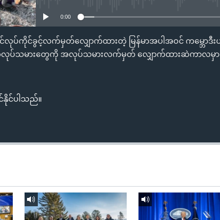
0:00
ထိုင်လုပ်ကိုင်ခွင့်လက်မှတ်လျှောက်ထားတဲ့ မြန်မာအပါအဝင် ကမ္ဘောဒီးယ
င်းအလုပ်သမားတွေကို အလုပ်သမားလက်မှတ် လျှောက်ထားဆဲကာလမှ
်နိုင်ပါသည်။