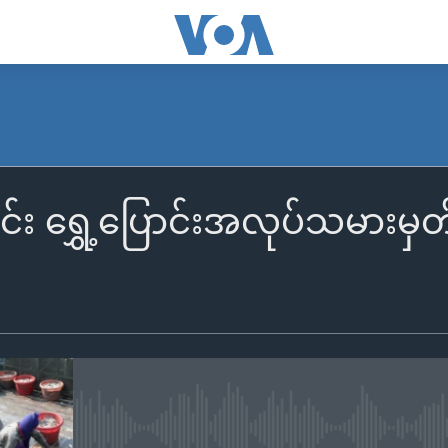
ံတွင်း ရွှေ့ပြောင်းအလုပ်သမားမှ
No media source currently availa