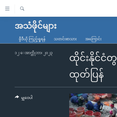
သုံး
ရ
ရှာဖွေ
လွယ်ကူ
မူလစာမျက်နှာ
အသံဖိုင်များ
ရ
စေ
မြန်မာ
လာ
ဗွီဒီယို ကြည့်ရှုရန်
သတင်းစာသား
အကြောင်း
သည့်
ဒ်
ကမ္ဘာ့သတင်းများ
Link
ဗွီဒီယို
နိုင်ငံတကာ
၁၂ ေအာက္တိုဘာ၊ ၂၀၂၃
ထိုင်းနိုင်င
များ
သတင်းလွတ်လပ်ခွင့်
အမေရိကန်
ပင်မ
ရပ်ဝန်းတခု လမ်းတခု အလွန်
တရုတ်
ထုတ်ပြန်
အကြောင်းအရာ
အင်္ဂလိပ်စာလေ့လာမယ်
အစ္စရေး-ပါလက်စတိုင်း
သို့
အပတ်စဉ်ကဏ္ဍများ
အမေရိကန်သုံးအီဒီယံ
ကျော်
ကြည့်
မျှဝေပါ
ရေဒီယိုနှင့်ရုပ်သံ အချက်အလက်များ
မကြေးမုံရဲ့ အင်္ဂလိပ်စာ
ရေဒီယို
ရန်
ရေဒီယို/တီဗွီအစီအစဉ်
ရုပ်ရှင်ထဲက အင်္ဂလိပ်စာ
တီဗွီ
ပင်မ