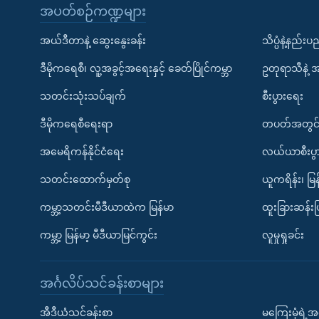
အပတ်စဉ်ကဏ္ဍများ
အယ်ဒီတာနဲ့ ဆွေးနွေးခန်း
သိပ္ပံနဲ့နည်း
ဒီမိုကရေစီ၊ လူ့အခွင့်အရေးနှင့် ခေတ်ပြိုင်ကမ္ဘာ
ဥတုရာသီနဲ့ 
သတင်းသုံးသပ်ချက်
စီးပွားရေး
ဒီမိုကရေစီရေးရာ
တပတ်အတွင်
အမေရိကန်နိုင်ငံရေး
လယ်ယာစီးပွ
သတင်းထောက်မှတ်စု
ယူကရိန်း၊ မြန
ကမ္ဘာ့သတင်းမီဒီယာထဲက မြန်မာ
ထူးခြားဆန်း
ကမ္ဘာ့ မြန်မာ့ မီဒီယာမြင်ကွင်း
လူမှုရှုခင်း
အင်္ဂလိပ်သင်ခန်းစာများ
အီဒီယံသင်ခန်းစာ
မကြေးမုံရဲ့အင