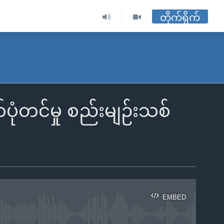
တိုက်ရိုက်
တ်ပုံတင်မှု စည်းမျဉ်းသစ်
EMBED
ble