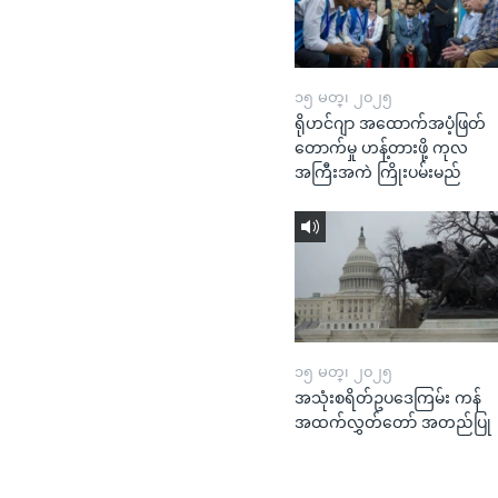
၁၅ မတ္၊ ၂၀၂၅
ရိုဟင်ဂျာ အထောက်အပံ့ဖြတ်
တောက်မှု ဟန့်တားဖို့ ကုလ
အကြီးအကဲ ကြိုးပမ်းမည်
၁၅ မတ္၊ ၂၀၂၅
အသုံးစရိတ်ဥပဒေကြမ်း ကန်
အထက်လွှတ်တော် အတည်ပြု