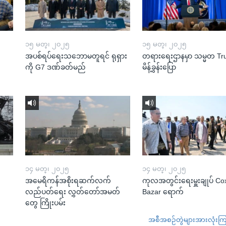
၁၅ မတ္၊ ၂၀၂၅
၁၅ မတ္၊ ၂၀၂၅
အပစ်ရပ်ရေးသဘောမတူရင် ရုရှား
တရားရေးဌာနမှာ သမ္မတ T
ကို G7 ဒဏ်ခတ်မည်
မိန့်ခွန်းပြော
၁၄ မတ္၊ ၂၀၂၅
၁၄ မတ္၊ ၂၀၂၅
အမေရိကန်အစိုးရဆက်လက်
ကုလအတွင်းရေးမှူးချုပ် Co
လည်ပတ်ရေး လွှတ်တော်အမတ်
Bazar ရောက်
တွေ ကြိုးပမ်း
အစီအစဉ်တွဲများအားလုံးကြည့