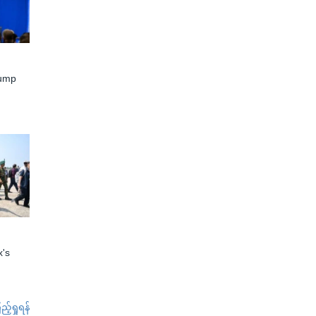
rump
x's
်ရှုရန်