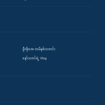
ဗွီအိုအေ တမိနစ်သတင်း
နော်သဇင်ရဲ့ Vlog