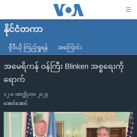
သုံး
ရ
လွယ်ကူ
နိုင်ငံတကာ
မူလစာမျက်နှာ
စေ
မြန်မာ
ဗွီဒီယို ကြည့်ရှုရန်
အကြောင်း
သည့်
ကမ္ဘာ့သတင်းများ
Link
အမေရိကန် ဝန်ကြီး Blinken အစ္စရေးကို
ဗွီဒီယို
နိုင်ငံတကာ
များ
သတင်းလွတ်လပ်ခွင့်
အမေရိကန်
ရောက်
ပင်မ
ရပ်ဝန်းတခု လမ်းတခု အလွန်
တရုတ်
အကြောင်းအရာ
၁၂ ေအာက္တိုဘာ၊ ၂၀၂၃
သို့
အင်္ဂလိပ်စာလေ့လာမယ်
အစ္စရေး-ပါလက်စတိုင်း
အောင်အောင်
ကျော်
အပတ်စဉ်ကဏ္ဍများ
အမေရိကန်သုံးအီဒီယံ
ကြည့်
ရေဒီယိုနှင့်ရုပ်သံ အချက်အလက်များ
မကြေးမုံရဲ့ အင်္ဂလိပ်စာ
ရေဒီယို
ရန်
ပင်မ
ရေဒီယို/တီဗွီအစီအစဉ်
ရုပ်ရှင်ထဲက အင်္ဂလိပ်စာ
တီဗွီ