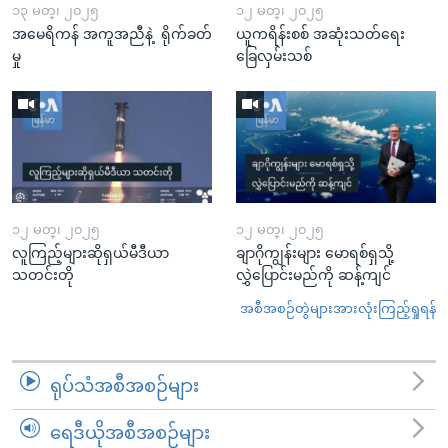
၁၃ မတ္၊ ၂၀၂၅
၁၂ မတ္၊ ၂၀၂၅
အမေရိကန် အကူအညီနဲ့ ရိုက်ခတ်
ယူကရိန်းစစ် အဆုံးသတ်ရေး
မှု
ခြေလှမ်းသစ်
၁၂ မတ္၊ ၂၀၂၅
၁၂ မတ္၊ ၂၀၂၅
လူကြည့်များဆိုရှယ်မီဒီယာ
ချာဂိုကျွန်းများ မောရစ်ရှသို့
သတင်းတို
လွှဲပြောင်းမည်ကို ဆန့်ကျင်
အစီအစဉ်တွဲများအားလုံးကြည့်ရှုရန်
ရုပ်သံအစီအစဉ်များ
ရေဒီယိုအစီအစဉ်များ