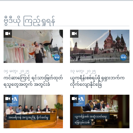
ဗွီဒီယို ကြည့်ရှုရန်
၁၄ မတ္၊ ၂၀၂၅
၁၃ မတ္၊ ၂၀၂၅
ကင်ဆာကြောင့် ရင်သားဖြတ်ထုတ်
ယူကရိန်းစစ်ရပ်ဖို့ ရုရှားဘက်က
ရသူတွေအတွက် အတွင်းခံ
လိုက်လျောနိုင်ခြေ