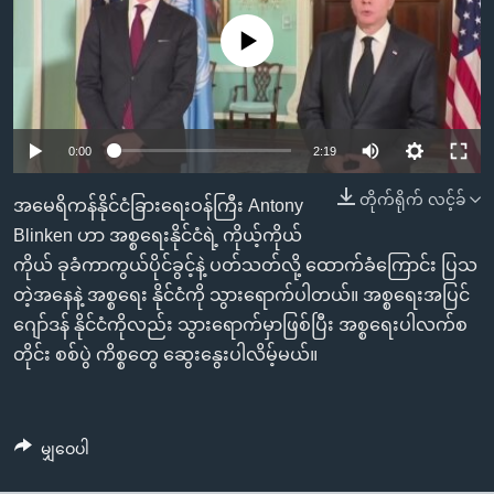
အ
သုတပဒေသာ အင်္ဂလိပ်စာ
ညွန်း
Learning English
No media source currently available
စာမျက်နှာ
သို့
ဗွီအိုအေ လူမှုကွန်ယက်များ
ကျော်
0:00
2:19
ကြည့်
ရန်
တိုက်ရိုက် လင့်ခ်
ဘာသာစကားများ
အမေရိကန်နိုင်ငံခြားရေးဝန်ကြီး Antony
ရှာဖွေ
Blinken ဟာ အစ္စရေးနိုင်ငံရဲ့ ကိုယ့်ကိုယ်
ရန်
ကိုယ် ခုခံကာကွယ်ပိုင်ခွင့်နဲ့ ပတ်သတ်လို့ ထောက်ခံကြောင်း ပြသ
နေရာ
တဲ့အနေနဲ့ အစ္စရေး နိုင်ငံကို သွားရောက်ပါတယ်။ အစ္စရေးအပြင်
သို့
ဂျော်ဒန် နိုင်ငံကိုလည်း သွားရောက်မှာဖြစ်ပြီး အစ္စရေးပါလက်စ
ကျော်
တိုင်း စစ်ပွဲ ကိစ္စတွေ ဆွေးနွေးပါလိမ့်မယ်။
ရန်
မျှဝေပါ