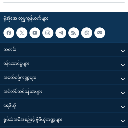
ဗွီအိုအေ လူမှုကွန်ယက်များ
သတင်း
၀န်ဆောင်မှုများ
အပတ်စဉ်ကဏ္ဍများ
အင်္ဂလိပ်သင်ခန်းစာများ
ရေဒီယို
ရုပ်သံအစီအစဉ်နှင့် ဗွီဒီယိုကဏ္ဍများ