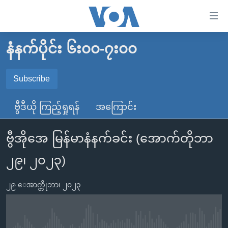
သုံး
ရ
လွယ်ကူ
နံနက်ပိုင်း ၆း၀၀-၇း၀၀
မူလစာမျက်နှာ
စေ
မြန်မာ
Subscribe
သည့်
SUBSCRIBE
ကမ္ဘာ့သတင်းများ
Link
ဗွီဒီယို ကြည့်ရှုရန်
အကြောင်း
ဗွီဒီယို
နိုင်ငံတကာ
များ
Spotify
သတင်းလွတ်လပ်ခွင့်
အမေရိကန်
ပင်မ
ဗွီအိုအေ မြန်မာနံနက်ခင်း (အောက်တိုဘာ
ရပ်ဝန်းတခု လမ်းတခု အလွန်
တရုတ်
အကြောင်းအရာ
ရယူရန်
၂၉၊ ၂၀၂၃)
သို့
အင်္ဂလိပ်စာလေ့လာမယ်
အစ္စရေး-ပါလက်စတိုင်း
ကျော်
အပတ်စဉ်ကဏ္ဍများ
အမေရိကန်သုံးအီဒီယံ
၂၉ ေအာက္တိုဘာ၊ ၂၀၂၃
ကြည့်
ရေဒီယိုနှင့်ရုပ်သံ အချက်အလက်များ
မကြေးမုံရဲ့ အင်္ဂလိပ်စာ
ရေဒီယို
ရန်
ပင်မ
ရေဒီယို/တီဗွီအစီအစဉ်
ရုပ်ရှင်ထဲက အင်္ဂလိပ်စာ
တီဗွီ