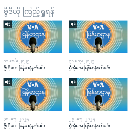
ဗွီဒီယို ကြည့်ရှုရန်
၀၁ ဧၿပီ၊ ၂၀၂၅
၃၁ မတ္၊ ၂၀၂၅
ဗွီအိုအေ မြန်မာနံနက်ခင်း
ဗွီအိုအေ မြန်မာနံနက်ခင်း
၃၀ မတ္၊ ၂၀၂၅
၂၉ မတ္၊ ၂၀၂၅
ဗွီအိုအေ မြန်မာနံနက်ခင်း
ဗွီအိုအေ မြန်မာနံနက်ခင်း