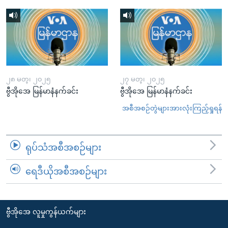
၂၈ မတ္၊ ၂၀၂၅
၂၇ မတ္၊ ၂၀၂၅
ဗွီအိုအေ မြန်မာနံနက်ခင်း
ဗွီအိုအေ မြန်မာနံနက်ခင်း
အစီအစဉ်တွဲများအားလုံးကြည့်ရှုရန်
ရုပ်သံအစီအစဉ်များ
ရေဒီယိုအစီအစဉ်များ
ဗွီအိုအေ လူမှုကွန်ယက်များ