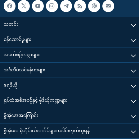
သတင်း
၀န်ဆောင်မှုများ
အပတ်စဉ်ကဏ္ဍများ
အင်္ဂလိပ်သင်ခန်းစာများ
ရေဒီယို
ရုပ်သံအစီအစဉ်နှင့် ဗွီဒီယိုကဏ္ဍများ
ဗွီအိုအေအကြောင်း
ဗွီအိုအေ မိုဘိုင်းလ်အက်ပ်များ ဒေါင်းလုတ်ယူရန်