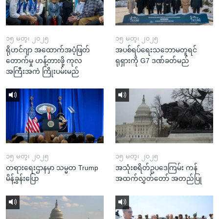
၁၅ မတ္၊ ၂၀၂၅
၁၅ မတ္၊ ၂၀၂၅
ရိုဟင်ဂျာ အထောက်အပံ့ဖြတ်
အပစ်ရပ်ရေးသဘောမတူရင်
တောက်မှု ဟန့်တားဖို့ ကုလ
ရုရှားကို G7 ဒဏ်ခတ်မည်
အကြီးအကဲ ကြိုးပမ်းမည်
၁၅ မတ္၊ ၂၀၂၅
၁၅ မတ္၊ ၂၀၂၅
တရားရေးဌာနမှာ သမ္မတ Trump
အသုံးစရိတ်ဥပဒေကြမ်း ကန်
မိန့်ခွန်းပြော
အထက်လွှတ်တော် အတည်ပြု