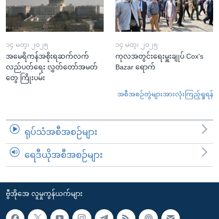
၁၄ မတ္၊ ၂၀၂၅
၁၄ မတ္၊ ၂၀၂၅
အမေရိကန်အစိုးရဆက်လက်
ကုလအတွင်းရေးမှူးချုပ် Cox's
လည်ပတ်ရေး လွှတ်တော်အမတ်
Bazar ရောက်
တွေ ကြိုးပမ်း
အစီအစဉ်တွဲများအားလုံးကြည့်ရှုရန်
ရုပ်သံအစီအစဉ်များ
ရေဒီယိုအစီအစဉ်များ
ဗွီအိုအေ လူမှုကွန်ယက်များ