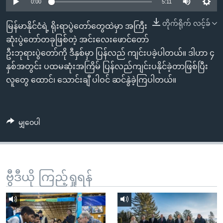
အ
0:00
5:11
သုတပဒေသာ အင်္ဂလိပ်စာ
ညွန်း
Learning English
တိုက်ရိုက် လင့်ခ်
မြန်မာနိုင်ငံရဲ့ ရိုးရာပွဲတော်တွေထဲမှာ အကြီး
စာမျက်နှာ
ဆုံးပွဲတော်တခုဖြစ်တဲ့ အင်းလေးဖောင်တော်
သို့
ဗွီအိုအေ လူမှုကွန်ယက်များ
ဦးဘုရားပွဲတော်ကို ဒီနှစ်မှာ ပြန်လည် ကျင်းပခဲ့ပါတယ်။ ဒါဟာ ၄
ကျော်
နှစ်အတွင်း ပထမဆုံးအကြိမ် ပြန်လည်ကျင်းပနိုင်ခဲ့တာဖြစ်ပြီး
ကြည့်
လူတွေ ထောင်၊ သောင်းချီ ပါဝင် ဆင်နွဲခဲ့ကြပါတယ်။
ရန်
ဘာသာစကားများ
ရှာဖွေ
ရန်
မျှဝေပါ
နေရာ
သို့
ကျော်
ရန်
ဗွီဒီယို ကြည့်ရှုရန်