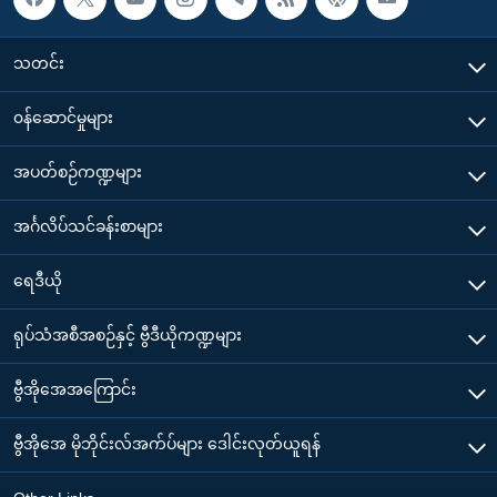
သတင်း
၀န်ဆောင်မှုများ
အပတ်စဉ်ကဏ္ဍများ
အင်္ဂလိပ်သင်ခန်းစာများ
ရေဒီယို
ရုပ်သံအစီအစဉ်နှင့် ဗွီဒီယိုကဏ္ဍများ
ဗွီအိုအေအကြောင်း
ဗွီအိုအေ မိုဘိုင်းလ်အက်ပ်များ ဒေါင်းလုတ်ယူရန်