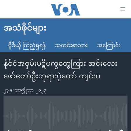
သုံး
ရ
လွယ်ကူ
အသံဖိုင်များ
မူလစာမျက်နှာ
စေ
မြန်မာ
ဗွီဒီယို ကြည့်ရှုရန်
သတင်းစာသား
အကြောင်း
သည့်
ကမ္ဘာ့သတင်းများ
Link
နိုင်ငံအဝှမ်းပဋိပက္ခတွေကြား အင်းလေး
ဗွီဒီယို
နိုင်ငံတကာ
များ
သတင်းလွတ်လပ်ခွင့်
အမေရိကန်
ဖော်တော်ဦးဘုရားပွဲတော် ကျင်းပ
ပင်မ
ရပ်ဝန်းတခု လမ်းတခု အလွန်
တရုတ်
အကြောင်းအရာ
၂၃ ေအာက္တိုဘာ၊ ၂၀၂၃
သို့
အင်္ဂလိပ်စာလေ့လာမယ်
အစ္စရေး-ပါလက်စတိုင်း
ကျော်
အပတ်စဉ်ကဏ္ဍများ
အမေရိကန်သုံးအီဒီယံ
ကြည့်
ရေဒီယိုနှင့်ရုပ်သံ အချက်အလက်များ
မကြေးမုံရဲ့ အင်္ဂလိပ်စာ
ရေဒီယို
ရန်
No media source currently available
ပင်မ
ရေဒီယို/တီဗွီအစီအစဉ်
ရုပ်ရှင်ထဲက အင်္ဂလိပ်စာ
တီဗွီ