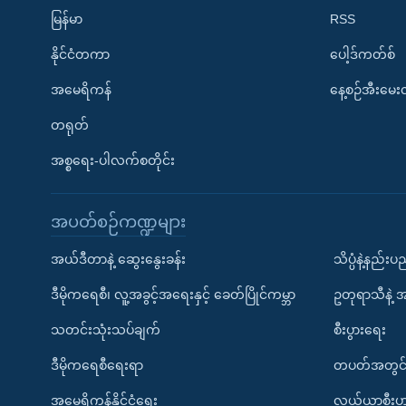
မြန်မာ
RSS
နိုင်ငံတကာ
ပေါ့ဒ်ကတ်စ်
အမေရိကန်
နေ့စဉ်အီးမေ
တရုတ်
အစ္စရေး-ပါလက်စတိုင်း
အပတ်စဉ်ကဏ္ဍများ
အယ်ဒီတာနဲ့ ဆွေးနွေးခန်း
သိပ္ပံနဲ့နည်း
ဒီမိုကရေစီ၊ လူ့အခွင့်အရေးနှင့် ခေတ်ပြိုင်ကမ္ဘာ
ဥတုရာသီနဲ့ 
သတင်းသုံးသပ်ချက်
စီးပွားရေး
ဒီမိုကရေစီရေးရာ
တပတ်အတွင်
အမေရိကန်နိုင်ငံရေး
လယ်ယာစီးပွ