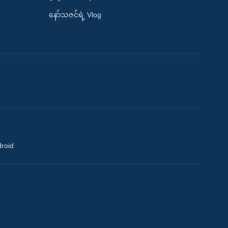
နော်သဇင်ရဲ့ Vlog
droid