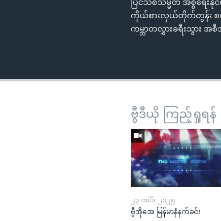
ပြင်သစ်သမ္မတ အစ္စရေးနို
ကိုယ်စားလှယ်တိုက်တွန်း စတ
ကမ္ဘာတလွှားခရီးသွား အ
ဗွီဒီယို ကြည့်ရှုရန်
၂၃ ဧၿပီ၊ ၂၀၂၅
ဗွီအိုအေ မြန်မာနံနက်ခင်း