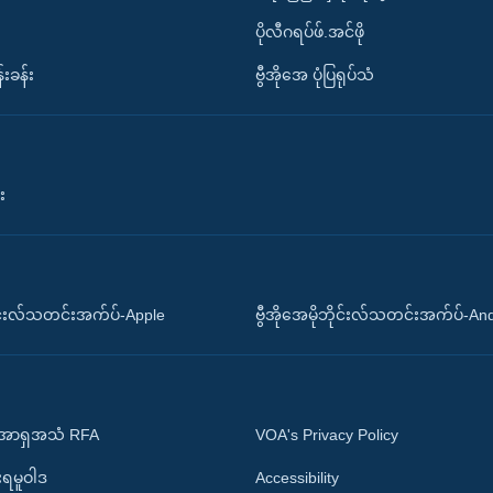
ပိုလီဂရပ်ဖ်.အင်ဖို
်းခန်း
ဗွီအိုအေ ပုံပြရုပ်သံ
း
ိုင်းလ်သတင်းအက်ပ်-Apple
ဗွီအိုအေမိုဘိုင်းလ်သတင်းအက်ပ်-An
 အာရှအသံ RFA
VOA's Privacy Policy
ုးရမူဝါဒ
Accessibility