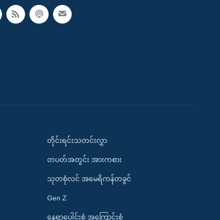
တိုင်းရင်းသတင်းလွှာ
တပတ်အတွင်း အားကစား
သုတစုံလင် အမေရိကန်တခွင်
Gen Z
နေရာပေါင်းစုံ အကြောင်းစုံ