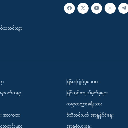
းလ်သတင်းလွှာ
ပညာ
မြန်မာပြည်မှပေးစာ
အနာဂတ်ကမ္ဘာ
မြင်ကွင်းကျယ်မှတ်စုများ
ကမ္ဘာတလွှားခရီးသွား
း အားကစား
ဒီသီတင်းပတ် အာရှနိုင်ငံရေး
ားသတင်းများ
အာရှစီးပွားရေး