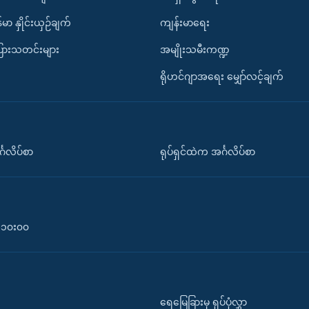
်မာ နှိုင်းယှဉ်ချက်
ကျန်းမာရေး
ပြားသတင်းများ
အမျိုးသမီးကဏ္ဍ
ရိုဟင်ဂျာအရေး မျှော်လင့်ချက်
်္ဂလိပ်စာ
ရုပ်ရှင်ထဲက အင်္ဂလိပ်စာ
၀-၁၀း၀၀
ရေမြေခြားမှ ရုပ်ပုံလွှာ