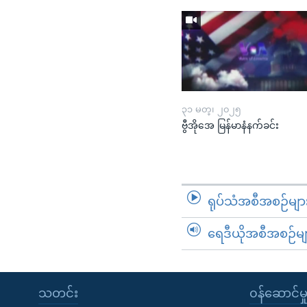
၃၁ မတ္၊ ၂၀၂၅
ဗွီအိုအေ မြန်မာနံနက်ခင်း
ရုပ်သံအစီအစဉ်မျာ
ရေဒီယိုအစီအစဉ်မျ
သတင်း
၀န်ဆောင်မှ