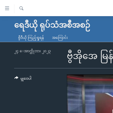
သုံး
ရ
ရှာဖွေ
လွယ်ကူ
မူလစာမျက်နှာ
ရေဒီယို ရုပ်သံအစီအစဉ်
ရ
စေ
မြန်မာ
လာ
ဗွီဒီယို ကြည့်ရှုရန်
အကြောင်း
သည့်
ဒ်
ကမ္ဘာ့သတင်းများ
Link
ဗွီဒီယို
နိုင်ငံတကာ
၂၄ ေအာက္တိုဘာ၊ ၂၀၂၃
ဗွီအိုအေ မ
များ
သတင်းလွတ်လပ်ခွင့်
အမေရိကန်
ပင်မ
ရပ်ဝန်းတခု လမ်းတခု အလွန်
တရုတ်
အကြောင်းအရာ
အင်္ဂလိပ်စာလေ့လာမယ်
အစ္စရေး-ပါလက်စတိုင်း
မျှဝေပါ
သို့
အပတ်စဉ်ကဏ္ဍများ
အမေရိကန်သုံးအီဒီယံ
ကျော်
ကြည့်
ရေဒီယိုနှင့်ရုပ်သံ အချက်အလက်များ
မကြေးမုံရဲ့ အင်္ဂလိပ်စာ
ရေဒီယို
ရန်
ရေဒီယို/တီဗွီအစီအစဉ်
ရုပ်ရှင်ထဲက အင်္ဂလိပ်စာ
တီဗွီ
ပင်မ