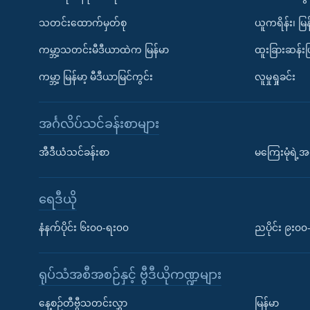
သတင်းထောက်မှတ်စု
ယူကရိန်း၊ မြန
ကမ္ဘာ့သတင်းမီဒီယာထဲက မြန်မာ
ထူးခြားဆန်း
ကမ္ဘာ့ မြန်မာ့ မီဒီယာမြင်ကွင်း
လူမှုရှုခင်း
အင်္ဂလိပ်သင်ခန်းစာများ
အီဒီယံသင်ခန်းစာ
မကြေးမုံရဲ့အင
ရေဒီယို
နံနက်ပိုင်း ၆း၀၀-ရး၀၀
ညပိုင်း ၉း၀
ရုပ်သံအစီအစဉ်နှင့် ဗွီဒီယိုကဏ္ဍများ
နေ့စဉ်တီဗွီသတင်းလွှာ
မြန်မာ