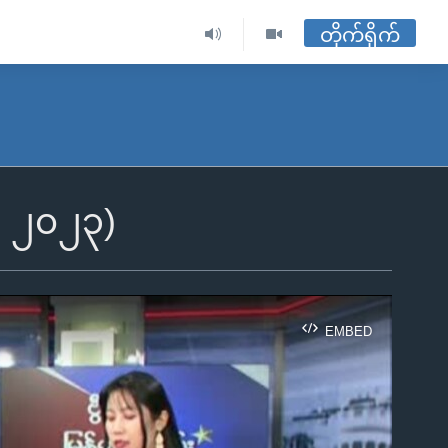
တိုက်ရိုက်
၊ ၂၀၂၃)
EMBED