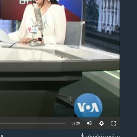
ble
59:29
တိုက်ရိုက် လင့်ခ်