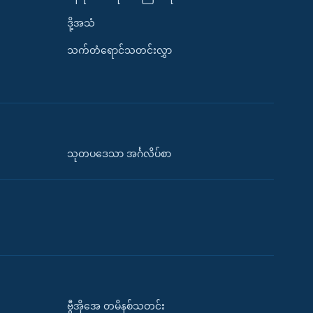
ဒို့အသံ
သက်တံရောင်သတင်းလွှာ
သုတပဒေသာ အင်္ဂလိပ်စာ
ဗွီအိုအေ တမိနစ်သတင်း