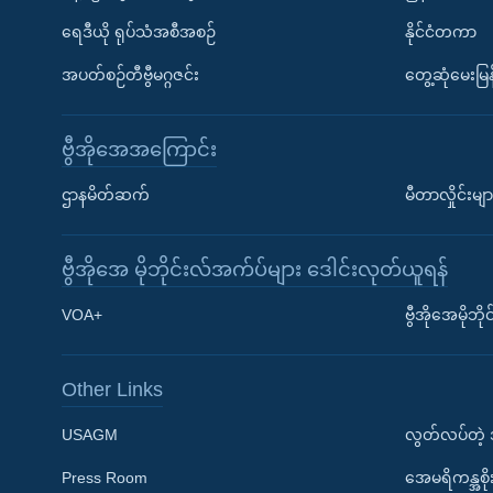
ရေဒီယို ရုပ်သံအစီအစဉ်
နိုင်ငံတကာ
အပတ်စဉ်တီဗွီမဂ္ဂဇင်း
တွေ့ဆုံမေးမြန
ဗွီအိုအေအကြောင်း
ဌာနမိတ်ဆက်
မီတာလှိုင်းမျာ
ဗွီအိုအေ မိုဘိုင်းလ်အက်ပ်များ ဒေါင်းလုတ်ယူရန်
Learning English
VOA+
ဗွီအိုအေမိုဘ
ဗွီအိုအေ လူမှုကွန်ယက်များ
Other Links
USAGM
လွတ်လပ်တဲ့
Press Room
အေမရိကန္အစိ
ဘာသာစကားများ