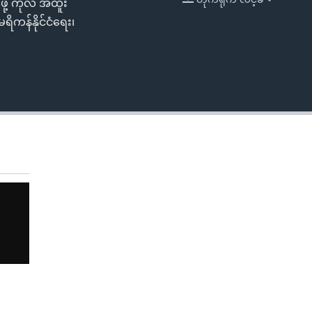
ဖို့ ကုလ အထူး
EMBED
ိကန်နိုင်ငံရေး၊