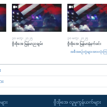
၃၀ မတ္၊ ၂၀၂၅
၃၀ မတ္၊ ၂၀၂၅
ဗွီအိုအေ မြန်မာညချမ်း
ဗွီအိုအေ မြန်မာနံနက်ခင်း
အစီအစဉ်တွဲများအားလုံးကြည့
း
ား
ုများ
ဗွီအိုအေ လူမှုကွန်ယက်များ