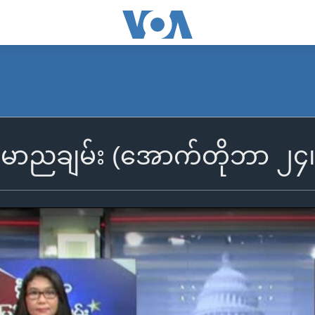
ြန်မာညချမ်း (အောက်တိုဘာ ၂၄