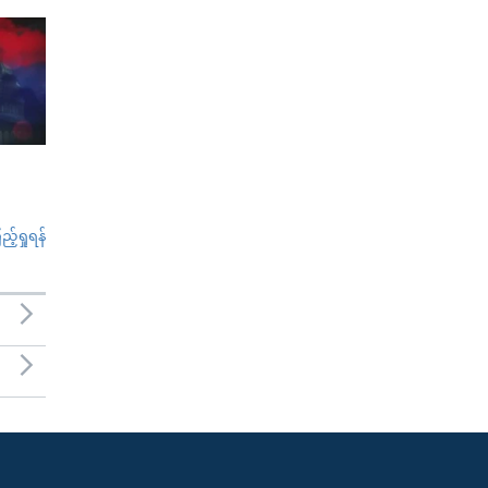
်ရှုရန်