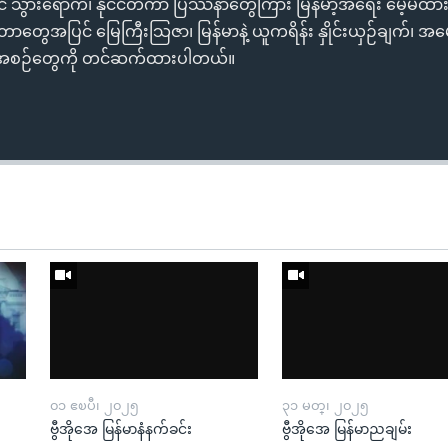
င်ငံ သွားရောက်၊ နိုင်ငံတကာ ပြဿနာတွေကြား မြန်မာ့အရေး မေ့မထား
ာတွေအပြင် မြေကြီးသြဇာ၊ မြန်မာနဲ့ ယူကရိန်း နှိုင်းယှဉ်ချက်၊ အမေရ
စီအစဉ်တွေကို တင်ဆက်ထားပါတယ်။
၀၁ ဧၿပီ၊ ၂၀၂၅
၃၁ မတ္၊ ၂၀၂၅
ဗွီအိုအေ မြန်မာနံနက်ခင်း
ဗွီအိုအေ မြန်မာညချမ်း