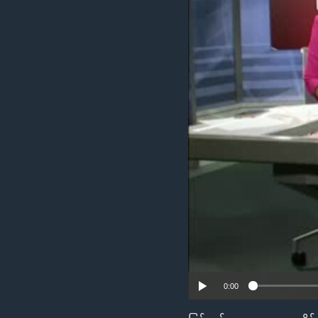
သုတပဒေသာ အင်္ဂလိပ်စာ
အ
ညွန်း
စာမျက်နှာ
သို့
ကျော်
ကြည့်
ရန်
ရှာဖွေ
ရန်
နေရာ
သို့
ကျော်
ရန်
0:00