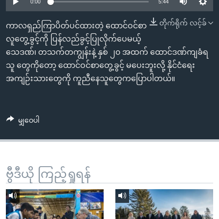
အ
0:00
5:44
သုတပဒေသာ အင်္ဂလိပ်စာ
ညွန်း
Learning English
တိုက်ရိုက် လင့်ခ်
ကာလရှည်ကြာပိတ်ပင်ထားတဲ့ ထောင်ဝင်စာ
စာမျက်နှာ
လူတွေ့ခွင့်ကို ပြန်လည်ခွင့်ပြုလိုက်ပေမယ့်
သို့
ဗွီအိုအေ လူမှုကွန်ယက်များ
သေဒဏ်၊ တသက်တကျွန်းနဲ့ နှစ် ၂၀ အထက် ထောင်ဒဏ်ကျခံရ
ကျော်
သူ တွေကိုတော့ ထောင်ဝင်စာတွေ့ခွင့် မပေးဘူးလို့ နိုင်ငံရေး
ကြည့်
အကျဉ်းသားတွေကို ကူညီနေသူတွေကပြောပါတယ်။
ရန်
ဘာသာစကားများ
ရှာဖွေ
ရန်
မျှဝေပါ
နေရာ
သို့
ကျော်
ရန်
ဗွီဒီယို ကြည့်ရှုရန်