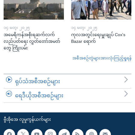
၁၄ မတ္၊ ၂၀၂၅
၁၄ မတ္၊ ၂၀၂၅
အမေရိကန်အစိုးရဆက်လက်
ကုလအတွင်းရေးမှူးချုပ် Cox's
လည်ပတ်ရေး လွှတ်တော်အမတ်
Bazar ရောက်
တွေ ကြိုးပမ်း
အစီအစဉ်တွဲများအားလုံးကြည့်ရှုရန်
ရုပ်သံအစီအစဉ်များ
ရေဒီယိုအစီအစဉ်များ
ဗွီအိုအေ လူမှုကွန်ယက်များ