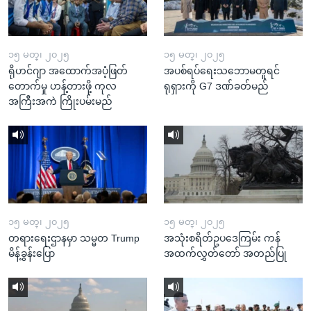
၁၅ မတ္၊ ၂၀၂၅
၁၅ မတ္၊ ၂၀၂၅
ရိုဟင်ဂျာ အထောက်အပံ့ဖြတ်
အပစ်ရပ်ရေးသဘောမတူရင်
တောက်မှု ဟန့်တားဖို့ ကုလ
ရုရှားကို G7 ဒဏ်ခတ်မည်
အကြီးအကဲ ကြိုးပမ်းမည်
၁၅ မတ္၊ ၂၀၂၅
၁၅ မတ္၊ ၂၀၂၅
တရားရေးဌာနမှာ သမ္မတ Trump
အသုံးစရိတ်ဥပဒေကြမ်း ကန်
မိန့်ခွန်းပြော
အထက်လွှတ်တော် အတည်ပြု