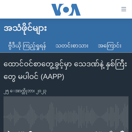
သုံး
ရ
လွယ်ကူ
အသံဖိုင်များ
မူလစာမျက်နှာ
စေ
မြန်မာ
ဗွီဒီယို ကြည့်ရှုရန်
သတင်းစာသား
အကြောင်း
သည့်
ကမ္ဘာ့သတင်းများ
Link
ထောင်ဝင်စာတွေ့ခွင့်မှာ သေဒဏ်နဲ့ နှစ်ကြီး
ဗွီဒီယို
နိုင်ငံတကာ
များ
သတင်းလွတ်လပ်ခွင့်
အမေရိကန်
တွေ မပါဝင် (AAPP)
ပင်မ
ရပ်ဝန်းတခု လမ်းတခု အလွန်
တရုတ်
အကြောင်းအရာ
၂၅ ေအာက္တိုဘာ၊ ၂၀၂၃
သို့
အင်္ဂလိပ်စာလေ့လာမယ်
အစ္စရေး-ပါလက်စတိုင်း
ကျော်
အပတ်စဉ်ကဏ္ဍများ
အမေရိကန်သုံးအီဒီယံ
ကြည့်
ရေဒီယိုနှင့်ရုပ်သံ အချက်အလက်များ
မကြေးမုံရဲ့ အင်္ဂလိပ်စာ
ရေဒီယို
ရန်
No media source currently available
ပင်မ
ရေဒီယို/တီဗွီအစီအစဉ်
ရုပ်ရှင်ထဲက အင်္ဂလိပ်စာ
တီဗွီ