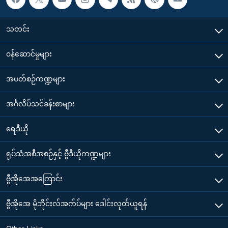
သတင်း
၀န်ဆောင်မှုများ
အပတ်စဉ်ကဏ္ဍများ
အင်္ဂလိပ်သင်ခန်းစာများ
ရေဒီယို
ရုပ်သံအစီအစဉ်နှင့် ဗွီဒီယိုကဏ္ဍများ
ဗွီအိုအေအကြောင်း
ဗွီအိုအေ မိုဘိုင်းလ်အက်ပ်များ ဒေါင်းလုတ်ယူရန်