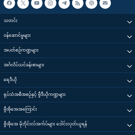
သတင်း
၀န်ဆောင်မှုများ
အပတ်စဉ်ကဏ္ဍများ
အင်္ဂလိပ်သင်ခန်းစာများ
ရေဒီယို
ရုပ်သံအစီအစဉ်နှင့် ဗွီဒီယိုကဏ္ဍများ
ဗွီအိုအေအကြောင်း
ဗွီအိုအေ မိုဘိုင်းလ်အက်ပ်များ ဒေါင်းလုတ်ယူရန်