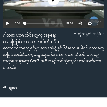
အ
သုတပဒေသာ အင်္ဂလိပ်စာ
ညွန်း
Learning English
စာမျက်နှာ
သို့
ဗွီအိုအေ လူမှုကွန်ယက်များ
0:00
59:28
ကျော်
ကြည့်
တိုက်ရိုက် လင့်ခ်
ဂါဇာမှာ ဟာမတ်စ်တွေကို အစ္စရေး
ရန်
လေကြောင်းက ဆက်လက်တိုက်ခိုက်၊
ဘာသာစကားများ
ရှာဖွေ
ထောင်ဝင်စာတွေ့ခွင့်မှာ သေဒဏ်နဲ့ နှစ်ကြီးတွေ မပါဝင် စတာတွေ
ရန်
အပြင် အယ်ဒီတာနဲ့ ဆွေးနွေးခန်း၊ အားကစား သီတင်းပတ်စဉ်
နေရာ
ကဏ္ဍတွေနဲ့အတူ GenZ အစီအစဉ်သစ်ကိုလည်း တင်ဆက်ထား
သို့
ပါတယ်။
ကျော်
ရန်
မျှဝေပါ