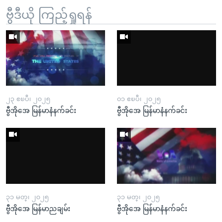
ဗွီဒီယို ကြည့်ရှုရန်
၂၃ ဧၿပီ၊ ၂၀၂၅
၀၁ ဧၿပီ၊ ၂၀၂၅
ဗွီအိုအေ မြန်မာနံနက်ခင်း
ဗွီအိုအေ မြန်မာနံနက်ခင်း
၃၁ မတ္၊ ၂၀၂၅
၃၁ မတ္၊ ၂၀၂၅
ဗွီအိုအေ မြန်မာညချမ်း
ဗွီအိုအေ မြန်မာနံနက်ခင်း