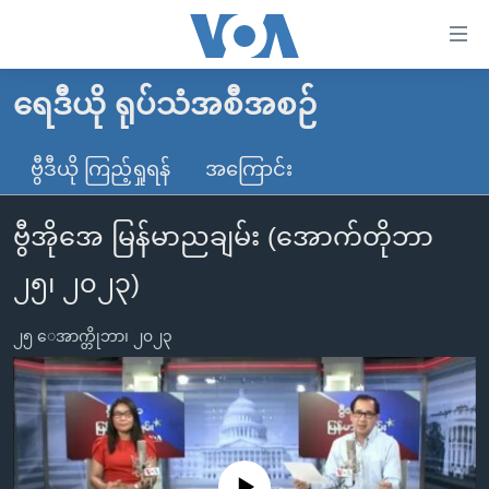
သုံး
ရ
လွယ်ကူ
ရေဒီယို ရုပ်သံအစီအစဉ်
မူလစာမျက်နှာ
စေ
မြန်မာ
ဗွီဒီယို ကြည့်ရှုရန်
အကြောင်း
သည့်
ကမ္ဘာ့သတင်းများ
Link
ဗွီအိုအေ မြန်မာညချမ်း (အောက်တိုဘာ
ဗွီဒီယို
နိုင်ငံတကာ
များ
သတင်းလွတ်လပ်ခွင့်
အမေရိကန်
၂၅၊ ၂၀၂၃)
ပင်မ
ရပ်ဝန်းတခု လမ်းတခု အလွန်
တရုတ်
အကြောင်းအရာ
၂၅ ေအာက္တိုဘာ၊ ၂၀၂၃
သို့
အင်္ဂလိပ်စာလေ့လာမယ်
အစ္စရေး-ပါလက်စတိုင်း
ကျော်
အပတ်စဉ်ကဏ္ဍများ
အမေရိကန်သုံးအီဒီယံ
ကြည့်
ရေဒီယိုနှင့်ရုပ်သံ အချက်အလက်များ
မကြေးမုံရဲ့ အင်္ဂလိပ်စာ
ရေဒီယို
ရန်
ပင်မ
ရေဒီယို/တီဗွီအစီအစဉ်
ရုပ်ရှင်ထဲက အင်္ဂလိပ်စာ
တီဗွီ
No media source currently available