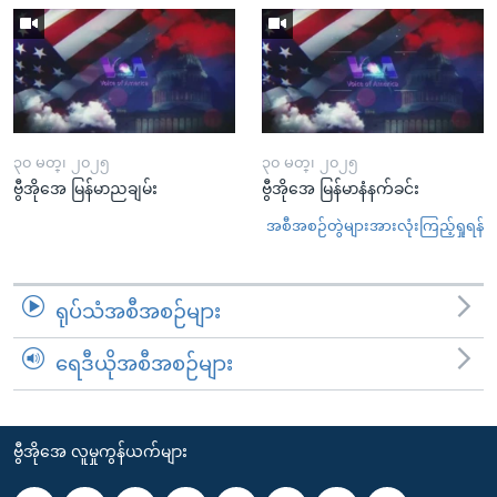
၃၀ မတ္၊ ၂၀၂၅
၃၀ မတ္၊ ၂၀၂၅
ဗွီအိုအေ မြန်မာညချမ်း
ဗွီအိုအေ မြန်မာနံနက်ခင်း
အစီအစဉ်တွဲများအားလုံးကြည့်ရှုရန်
ရုပ်သံအစီအစဉ်များ
ရေဒီယိုအစီအစဉ်များ
ဗွီအိုအေ လူမှုကွန်ယက်များ