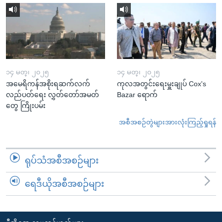
၁၄ မတ္၊ ၂၀၂၅
၁၄ မတ္၊ ၂၀၂၅
အမေရိကန်အစိုးရဆက်လက်
ကုလအတွင်းရေးမှူးချုပ် Cox's
လည်ပတ်ရေး လွှတ်တော်အမတ်
Bazar ရောက်
တွေ ကြိုးပမ်း
အစီအစဉ်တွဲများအားလုံးကြည့်ရှုရန်
ရုပ်သံအစီအစဉ်များ
ရေဒီယိုအစီအစဉ်များ