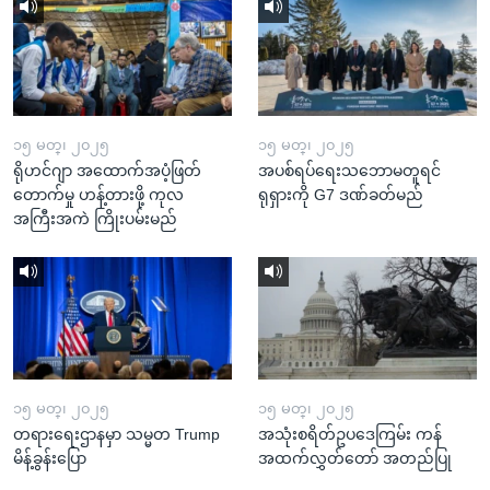
၁၅ မတ္၊ ၂၀၂၅
၁၅ မတ္၊ ၂၀၂၅
ရိုဟင်ဂျာ အထောက်အပံ့ဖြတ်
အပစ်ရပ်ရေးသဘောမတူရင်
တောက်မှု ဟန့်တားဖို့ ကုလ
ရုရှားကို G7 ဒဏ်ခတ်မည်
အကြီးအကဲ ကြိုးပမ်းမည်
၁၅ မတ္၊ ၂၀၂၅
၁၅ မတ္၊ ၂၀၂၅
တရားရေးဌာနမှာ သမ္မတ Trump
အသုံးစရိတ်ဥပဒေကြမ်း ကန်
မိန့်ခွန်းပြော
အထက်လွှတ်တော် အတည်ပြု