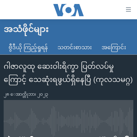
သုံး
ရ
လွယ်ကူ
အသံဖိုင်များ
မူလစာမျက်နှာ
စေ
မြန်မာ
ဗွီဒီယို ကြည့်ရှုရန်
သတင်းစာသား
အကြောင်း
သည့်
ကမ္ဘာ့သတင်းများ
Link
ဂါဇာလူထု ဆေးဝါးရိက္ခာ ပြတ်လပ်မှု
ဗွီဒီယို
နိုင်ငံတကာ
များ
သတင်းလွတ်လပ်ခွင့်
အမေရိကန်
ကြောင့် သေဆုံးရဖွယ်ရှိနေပြီ (ကုလသမဂ္ဂ)
ပင်မ
ရပ်ဝန်းတခု လမ်းတခု အလွန်
တရုတ်
အကြောင်းအရာ
၂၈ ေအာက္တိုဘာ၊ ၂၀၂၃
သို့
အင်္ဂလိပ်စာလေ့လာမယ်
အစ္စရေး-ပါလက်စတိုင်း
ကျော်
အပတ်စဉ်ကဏ္ဍများ
အမေရိကန်သုံးအီဒီယံ
ကြည့်
ရေဒီယိုနှင့်ရုပ်သံ အချက်အလက်များ
မကြေးမုံရဲ့ အင်္ဂလိပ်စာ
ရေဒီယို
ရန်
No media source currently available
ပင်မ
ရေဒီယို/တီဗွီအစီအစဉ်
ရုပ်ရှင်ထဲက အင်္ဂလိပ်စာ
တီဗွီ