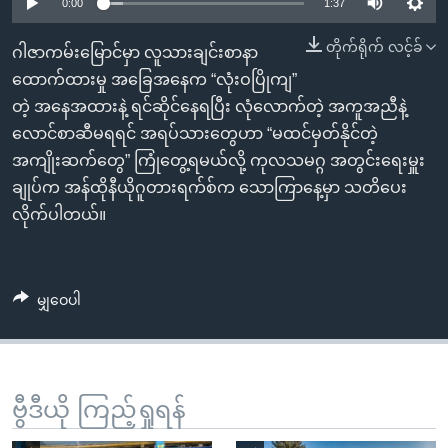
အ
0:00
1:37
သုတပဒေသာ အင်္ဂလိပ်စာ
ညွန်း
Learning English
တိုက်ရိုက် လင့်ခ်
ဂါဇာကမ်းမြောင်မှာ လူသားချင်းစာနာ
စာမျက်နှာ
ထောက်ထားမှု အခြေအနေက “လုံးဝပြိုကျ”
သို့
ဗွီအိုအေ လူမှုကွန်ယက်များ
တဲ့ အနေအထားနဲ့ ရင်ဆိုင်နေရပြီး လုံလောက်တဲ့ အကူအညီနဲ့
ကျော်
လောင်စာဆီမရရင် အရပ်သားတွေဟာ “မထင်မှတ်နိုင်တဲ့
ကြည့်
အကျိုးဆက်တွေ” ကြုံတွေ့ရမယ်လို့ ကုလသမဂ္ဂ အတွင်းရေးမှူး
ရန်
ဘာသာစကားများ
ချုပ်က အန်ထိုနီယိုဂူတားရက်စ်က သောကြာနေ့မှာ သတိပေး
ရှာဖွေ
လိုက်ပါတယ်။
ရန်
နေရာ
သို့
မျှဝေပါ
ကျော်
ရန်
ဗွီဒီယို ကြည့်ရှုရန်