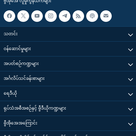
ဗွီအိုအေ လူမှုကွန်ယက်များ
သတင်း
၀န်ဆောင်မှုများ
အပတ်စဉ်ကဏ္ဍများ
အင်္ဂလိပ်သင်ခန်းစာများ
ရေဒီယို
ရုပ်သံအစီအစဉ်နှင့် ဗွီဒီယိုကဏ္ဍများ
ဗွီအိုအေအကြောင်း