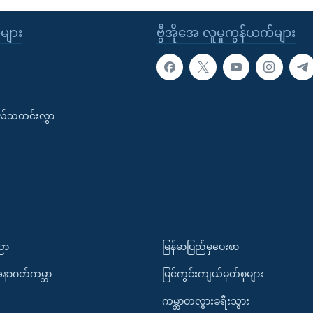
ုများ
ဗွီအိုအေ လူမှုကွန်ယက်များ
းလ်သတင်းလွှာ
ပညာ
မြန်မာပြည်မှပေးစာ
အနာဂတ်ကမ္ဘာ
မြင်ကွင်းကျယ်မှတ်စုများ
ကမ္ဘာတလွှားခရီးသွား