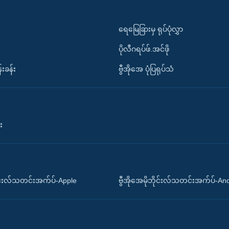
ရေမြေခြားမှ ရုပ်ပုံလွှာ
ပိုလီဂရပ်ဖ်.အင်ဖို
်းခန်း
ဗွီအိုအေ ပုံပြရုပ်သံ
း
ိုင်းလ်သတင်းအက်ပ်-Apple
ဗွီအိုအေမိုဘိုင်းလ်သတင်းအက်ပ်-An