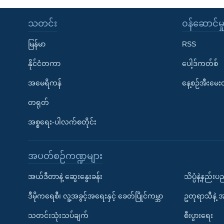
သတင်း
၀န်ဆောင်မှ
မြန်မာ
RSS
နိုင်ငံတကာ
ပေါ့ဒ်ကတ်စ်
အမေရိကန်
နေ့စဉ်အီးမေ
တရုတ်
အစ္စရေး-ပါလက်စတိုင်း
အပတ်စဉ်ကဏ္ဍများ
အယ်ဒီတာနဲ့ ဆွေးနွေးခန်း
သိပ္ပံနဲ့နည်း
ဒီမိုကရေစီ၊ လူ့အခွင့်အရေးနှင့် ခေတ်ပြိုင်ကမ္ဘာ
ဥတုရာသီနဲ့ 
သတင်းသုံးသပ်ချက်
စီးပွားရေး