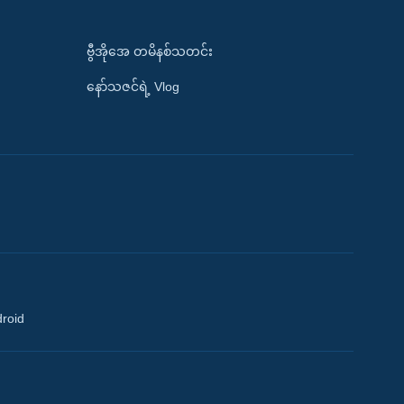
ဗွီအိုအေ တမိနစ်သတင်း
နော်သဇင်ရဲ့ Vlog
droid