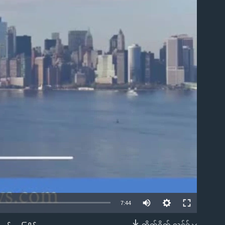
ble
7:44
တိုက်ရိုက် လင့်ခ်