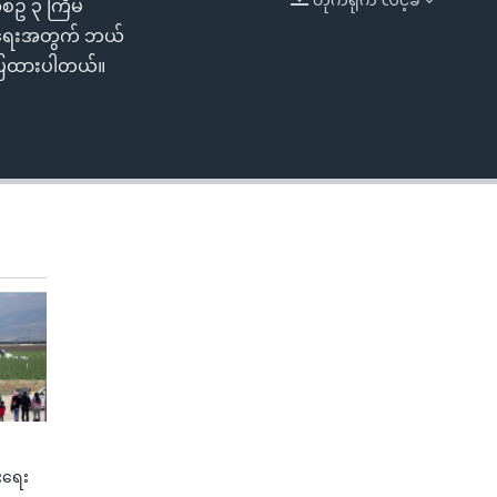
် ၃ ကြိမ်
EMBED
ည်ရေးအတွက် ဘယ်
်ပြထားပါတယ်။
ုးရေး