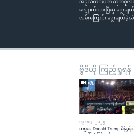
အခုသီတင်းပတ် သုတစုံလင
လျှောက်ထားပြီးမှ ရွေး
လမ်းကြောင်း ရွေးချယ်ခဲ
ဗွီဒီယို ကြည့်ရှုရန်
၀၇ မတ္၊ ၂၀၂၅
သမ္မတ Donald Trump မိန့်ခွန်း