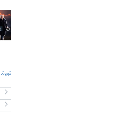
်ရှုရန်