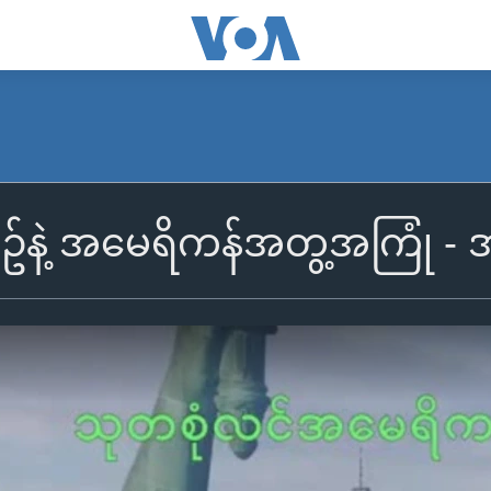
နဲ့ အမေရိကန်အတွ့အကြုံ - အပ