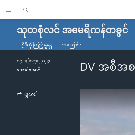
သုံး
ရ
ရှာဖွေ
လွယ်ကူ
မူလစာမျက်နှာ
သုတစုံလင် အမေရိကန်တခွင်
ရ
စေ
မြန်မာ
လာ
ဗွီဒီယို ကြည့်ရှုရန်
အကြောင်း
သည့်
ဒ်
ကမ္ဘာ့သတင်းများ
Link
ဗွီဒီယို
နိုင်ငံတကာ
၀၄ ႏိုဝင္ဘာ၊ ၂၀၂၃
DV အစီအစဥ်
များ
အောင်အောင်
သတင်းလွတ်လပ်ခွင့်
အမေရိကန်
ပင်မ
ရပ်ဝန်းတခု လမ်းတခု အလွန်
တရုတ်
အကြောင်းအရာ
အင်္ဂလိပ်စာလေ့လာမယ်
အစ္စရေး-ပါလက်စတိုင်း
မျှဝေပါ
သို့
အပတ်စဉ်ကဏ္ဍများ
အမေရိကန်သုံးအီဒီယံ
ကျော်
ကြည့်
ရေဒီယိုနှင့်ရုပ်သံ အချက်အလက်များ
မကြေးမုံရဲ့ အင်္ဂလိပ်စာ
ရေဒီယို
ရန်
ရေဒီယို/တီဗွီအစီအစဉ်
ရုပ်ရှင်ထဲက အင်္ဂလိပ်စာ
တီဗွီ
ပင်မ