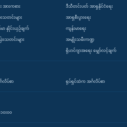
း အားကစား
ဒီသီတင်းပတ် အာရှနိုင်ငံရေး
ားသတင်းများ
အာရှစီးပွားရေး
်မာ နှိုင်းယှဉ်ချက်
ကျန်းမာရေး
ပြားသတင်းများ
အမျိုးသမီးကဏ္ဍ
ရိုဟင်ဂျာအရေး မျှော်လင့်ချက်
်္ဂလိပ်စာ
ရုပ်ရှင်ထဲက အင်္ဂလိပ်စာ
၀-၁၀း၀၀