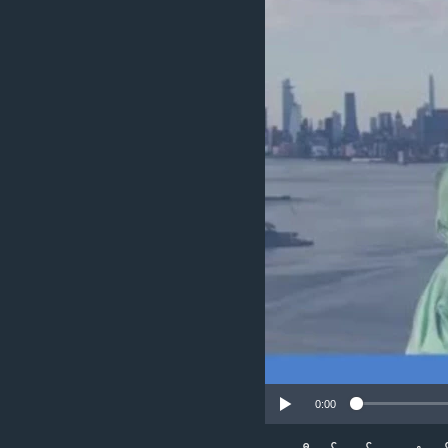
သုတပဒေသာ အင်္ဂလိပ်စာ
အ
ညွန်း
စာမျက်နှာ
သို့
ကျော်
ကြည့်
ရန်
ရှာဖွေ
ရန်
နေရာ
သို့
ကျော်
ရန်
0:00