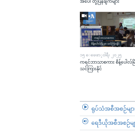
အပေါ် တုံ့ပြန်ချက်များ
၁၅ ေဖေဖာ္၀ါရီ၊ ၂၀၂၅
ကရင်ဘာသာစကား စိန့်ပေါလ်မြို
သင်ကြားနိုင်
ရုပ်သံအစီအစဉ်မျာ
ရေဒီယိုအစီအစဉ်မျ