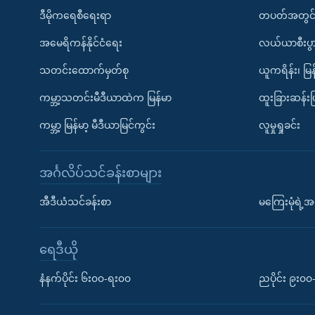
ဒီမိုကရေစီရေးရာ
တပတ်အတွင်
အမေရိကန်နိုင်ငံရေး
လယ်ယာစီးပွ
သတင်းထောက်မှတ်စု
ယူကရိန်း၊ မြန
ကမ္ဘာ့သတင်းမီဒီယာထဲက မြန်မာ
ထူးခြားဆန်း
ကမ္ဘာ့ မြန်မာ့ မီဒီယာမြင်ကွင်း
လူမှုရှုခင်း
အင်္ဂလိပ်သင်ခန်းစာများ
အီဒီယံသင်ခန်းစာ
မကြေးမုံရဲ့အင
ရေဒီယို
နံနက်ပိုင်း ၆း၀၀-ရး၀၀
ညပိုင်း ၉း၀