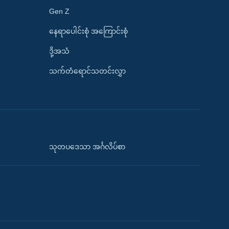
Gen Z
နေရာပေါင်းစုံ အကြောင်းစုံ
ဒို့အသံ
သက်တံရောင်သတင်းလွှာ
သုတပဒေသာ အင်္ဂလိပ်စာ