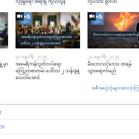
လုံခြုံရေး အရာရှိ ကွယ်လွန်
လုပ်သား ရှားပါး
၃၁ ဇန္နဝါရီ၊ ၂၀၂၅
၂၄ ဇန္နဝါရီ၊ ၂၀၂၅
့မှာ
အမေရိကန်လွတ်လပ်ရေး
မီးဘေးသင့်ဒေသ ထရမ့်
ကြေညာစာတမ်း ဒေါ်လာ ၂ သန်းခွဲနဲ့
သွားရောက်မည်
လေလံအောင်
အစီအစဉ်တွဲများအားလုံးကြည့
း
ား