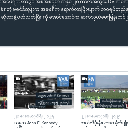
်အမေရိကန်တခွင် အစီအစဥ်မှာ အနှစ် ၂၀ ကာလအတွင်း DV အစီအစဥ
ချယ်ခံရတဲ့ မစင်ဒီထွန်းက အမေရိက ရောက်လာပြီးနောက် ဘဝရပ်တ
့လဲ ဆိုတာနဲ့ ပတ်သတ်ပြီး ကို အောင်အောင်က ဆက်သွယ်မေးမြန်းတင
၂၈ ေဖေဖာ္၀ါရီ၊ ၂၀၂၅
၂၂ ေဖေဖာ္၀ါရီ၊ ၂၀၂၅
သမ္မတ John F. Kennedy
ကယ်လီဖိုးနီးယားမှာ စိုက်ပျိ