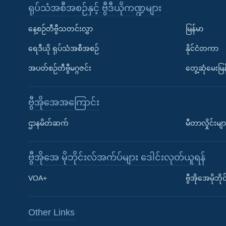
ရုပ်သံအစီအစဉ်နှင့် ဗွီဒီယိုကဏ္ဍများ
နေ့စဉ်တီဗွီသတင်းလွှာ
မြန်မာ
ရေဒီယို ရုပ်သံအစီအစဉ်
နိုင်ငံတကာ
အပတ်စဉ်တီဗွီမဂ္ဂဇင်း
တွေ့ဆုံမေးမြန
ဗွီအိုအေအကြောင်း
ဌာနမိတ်ဆက်
မီတာလှိုင်းမျာ
ဗွီအိုအေ မိုဘိုင်းလ်အက်ပ်များ ဒေါင်းလုတ်ယူရန်
Learning English
VOA+
ဗွီအိုအေမိုဘ
ဗွီအိုအေ လူမှုကွန်ယက်များ
Other Links