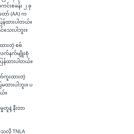
ာကင်းစခန်း ၂ ခု
တပ်တော် (AA) က
်ပြန်ထားပါတယ်။
ုင်သေးပါဘူး။
်ထားတဲ့ စစ်
လက်နက်မျိူးစုံ
တ်ပြန်ထားပါတယ်။
ိုက်ကူးထားတဲ့
ေါ်ပြမထားပါဘူး။ ပ
တယ်။
္မတူနဲ့ နီးတာ
ခဲ့သလို TNLA