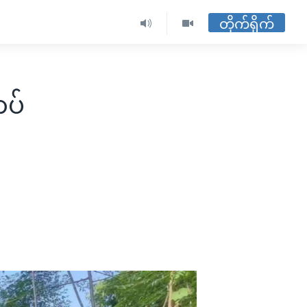
တိုက်ရိုက်
တပ်