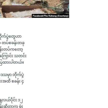
တိုက်ပွဲတွေဟာ
ေသ တပ်စခန်းတခု
အန်းတပ်ကတော့
ခဲ့ကြောင်း သတင်း
်ပြထားပါတယ်။
ေသမှာ တိုက်ပွဲ
်းအထိ စခန်း ၄
နေ့လယ်ပိုင်း ၁၂
ုန်းဆိုတာက မုံး