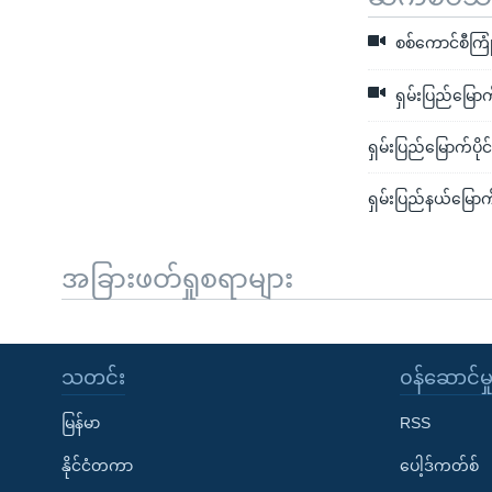
စစ်ကောင်စီကြု
ရှမ်းပြည်မြေ
ရှမ်းပြည်မြောက်
ရှမ်းပြည်နယ်မြောက်ပ
အခြားဖတ်ရှုစရာများ
သတင်း
၀န်ဆောင်မှ
မြန်မာ
RSS
နိုင်ငံတကာ
ပေါ့ဒ်ကတ်စ်