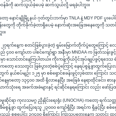
န်ခံကို ဆက်သွယ်ခဲ့ပေမဲ့ ဆက်သွယ်လို့ မရခဲ့ပါဘူး။
့ နောင်ချိုမြို့နယ် ဂုတ်တွင်းဘက်မှာ TNLA နဲ့ MDY PDF ပူးပေါင်း
်းတွေကို တိုက်ခိုက်ခဲ့တာရှိပေမဲ့ နောက်ဆုံးအခြေအနေတွေကို သတ
ူး။
ရက်နေ့က စတင်ဖြစ်ပွားခဲ့တဲ့ ရှမ်းမြောက်တိုက်ပွဲတွေကြောင့် လော
သည် ၄၀၀ ကျော်ဟာ ပါစင်ကျော်ရွာ အနီးမှာ MNDAA က ဖြတ်သန်းခွင
းမှာ သောင်တင်နေကြပါတယ်။ ကိုးကန့်ကိုယ်ပိုင်အုပ်ချုပ်ခွင့်ရဒေသ ရ
တော့ ဒေသတွင်း ဖြစ်ပွားတဲ့စစ်ပွဲကြောင့် နေရပ်စွန့်ခွာထွက်ပြေး
က် နယ်စပ်မျဉ်း ၁၂၅ မှာ စစ်ရှောင်စခန်းဖွင့်လှစ်ထား ကြောင်း သတ
ေ့မှာတော့ ၁၃၄၀၀ အထိ ရှိလာနေပြီး အခြေခံ နေရာထိုင်ခင်း၊ စားနပ်
သောက်သုံးရေ အခက်အခဲများနှင့် ရင်ဆိုင်နေရကြောင်း လည်း ဖော်
မှုဆိုင်ရာ ကုလသမဂ္ဂ ညှိနှိုင်းရေးရုံး (UNOCHA) ကတော့ ရက်သတ္တ
မ်စွန့်ခွာ ထွက်ပြေးရသူ ၂၃၀၀၀ ကျော်ရှိပြီး အရင်က ရှိနှင့်ပြီး စစ်ရှေ
္ခသည် စုစုပေါင်း ၃၇၄၀၀ ရှိကြောင်း ကြာသပတေးနေ့က သတင်း ထု