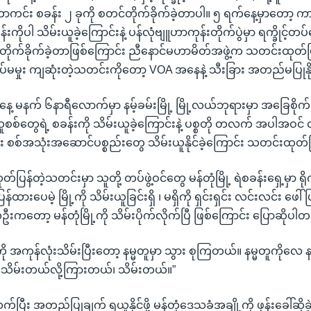
ကာကင်း စခန်း ၂ ခုကို စတင်တိုက်ခိုက်ခဲ့တာပါ။ ၅ ရက်နေ့မှာတော့ က
န်းကိုပါ သိမ်းယူခဲ့ကြောင်းနဲ့ ပန်လုံဗျူဟာကုန်းတိုက်ပွဲမှာ ရက္ခိုင့်
ိုက်ခိုက်ခဲ့တာဖြစ်ကြောင်း ညီနောင်မဟာမိတ်အဖွဲ့က သတင်းထုတ
မှုး ကျဆုံးတဲ့သတင်းကိုတော့ VOA အနေနဲ့ သီးခြား အတည်မပြုနိ
့ မနက် ၆နာရီလောက်မှာ နမ့်ခမ်းမြို့ မြို့လယ်ဘုရားမှာ အခြေစိုက
သူစစ်တွေရဲ့ စခန်းကို သိမ်းယူခဲ့ကြောင်းနဲ့ ပစ္စတို တလက် အပါအဝင် 
း စစ်အသုံးအဆောင်ပစ္စည်းတွေ သိမ်းယူနိုင်ခဲ့ကြောင်း သတင်းထု
်ပြန်တဲ့သတင်းမှာ သူတို့ တပ်ဖွဲ့ဝင်တွေ မန်တုံမြို့ ရဲစခန်းရှေ့မှာ ရ
ြန်ထားပေမဲ့ မြို့ကို သိမ်းယူခြင်းရှိ ၊ မရှိကို ရှင်းရှင်း လင်းလင်း ဖ
တော့ မန်တုံမြို့ကို သိမ်းပိုက်လိုက်ပြီ ဖြစ်ကြောင်း ပြောဆိုပါ
ကို အကုန်လုံးသိမ်းပြီးတော့ နမ္မတူမှာ သွား စုကြတယ်။ နမ္မတူကိုလေ နမ
၊ သိမ်းတယ်လို့ကြားတယ်၊ သိမ်းတယ်။”
်ပြီး အတည်ပြုချက် ရယူနိုင်ဖို့ မန်တုံဒေသခံအချို့ကို ဖုန်းခေါ်ဆို