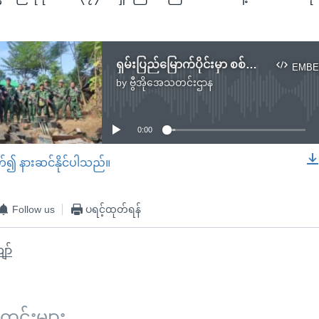
ရှမ်းပြည်မြောက်ပိုင်းမှာ စစ်ကောင်စီ တပ်စခန်းတွေ ဆက်လက် တိုက်ခိုက်ခံရ
EMBE
by
ဗွီအိုအေသတင်းဌာန
No media source currently available
0:00
တ်၍ နားဆင်နိုင်ပါသည်။
EMBED
Follow us
ပရင့်ထုတ်ရန်
ော်
်းများ ...