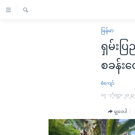
သုံး
ရ
ရှာဖွေ
လွယ်ကူ
မူလစာမျက်နှာ
မြန်မာ
ရ
စေ
မြန်မာ
လာ
ရှမ်းပြ
သည့်
ဒ်
ကမ္ဘာ့သတင်းများ
Link
ဗွီဒီယို
နိုင်ငံတကာ
စခန်းတ
များ
သတင်းလွတ်လပ်ခွင့်
အမေရိကန်
ပင်မ
ရပ်ဝန်းတခု လမ်းတခု အလွန်
တရုတ်
စံကျော်
အကြောင်းအရာ
အင်္ဂလိပ်စာလေ့လာမယ်
အစ္စရေး-ပါလက်စတိုင်း
၀၇ ႏိုဝင္ဘာ၊ ၂၀၂၃
သို့
အပတ်စဉ်ကဏ္ဍများ
အမေရိကန်သုံးအီဒီယံ
ကျော်
မျှဝေပါ
ကြည့်
ရေဒီယိုနှင့်ရုပ်သံ အချက်အလက်များ
မကြေးမုံရဲ့ အင်္ဂလိပ်စာ
ရေဒီယို
ရန်
ရေဒီယို/တီဗွီအစီအစဉ်
ရုပ်ရှင်ထဲက အင်္ဂလိပ်စာ
တီဗွီ
ပင်မ