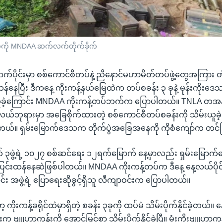
းတွေကို MNDAA ဆက်လက်တိုက်ခိုက်
ာက်ပိုင်းမှာ စစ်ကောင်စီတပ်နဲ့ ညီနောင်မဟာမိတ်တပ်ဖွဲ့တွေအကြား 
နေပြီး ဒီကနေ့ ကိုးကန့်နယ်မြေထဲက တပ်စခန်း ၃ ခုနဲ့ မုန်းကိုးဒ
းယူခဲ့ကြောင်း MNDAA ကိုးကန့်တပ်ဘက်က ပြောပါတယ်။ TNLA တ
 မြို့လယ်ဘုရားမှာ အခြေစိုက်ထားတဲ့ စစ်ကောင်စီတပ်စခန်းကို သိမ်းယူ
တယ်။ ရှမ်းမြောက်ဒေသက တိုက်ပွဲအခြေအနေကို ကိုစံကျော်က တင
၃ဖွဲ့ရဲ့ ၁၀၂၇ စစ်ဆင်ရေး ၁၂ရက်မြောက် နေ့မှာလည်း ရှမ်းမြောက်ဒ
်းထန်နေဆဲဖြစ်ပါတယ်။ MNDAA ကိုးကန့်တပ်က ဒီနေ့ နေ့လယ်ပိုင
င်း အဖွဲ့ရဲ့ ပြောရေးဆိုခွင့်ရှိသူ လီကျာဝင်းက ပြောပါတယ်။
ကိုးကန့်ခရိုင်ထဲမှာရှိတဲ့ စခန်း ၃ခုကို ထပ်မံ သိမ်းပိုက်နိုင်ခဲ့တယ်။ 
ိုးက ဗျူဟာကုန်းကို အောင်မြင်စွာ သိမ်းပိုက်နိုင်ခဲ့ပြီ။ မုံးကိုးဗျူဟာက