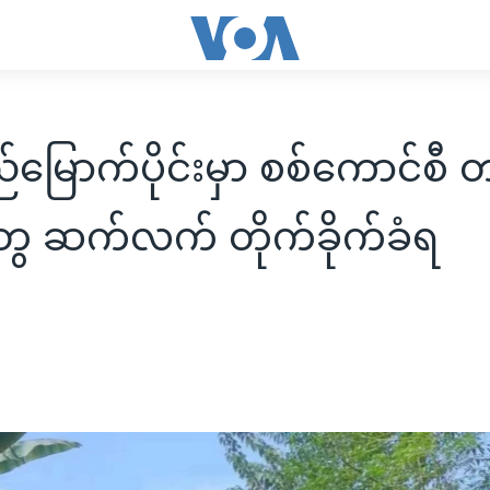
ည်မြောက်ပိုင်းမှာ စစ်ကောင်စီ 
ွေ ဆက်လက် တိုက်ခိုက်ခံရ