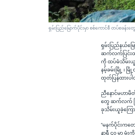
ရှမ်းပြည်မြောက်ပိုင်းမှာ စစ်ကောင်စီ တပ်စခန်
ရှမ်းပြည်နယ်မြေ
ဆက်လက်ပြင်းထန်
ကို ထပ်မံသိမ်
နမ့်ခမ်းမြို့ ၊
ထုတ်ပြန်ထားပါ
ညီနောင်မဟာမိတ် 
တွေ ဆက်လက် ပြင
ခုသိမ်းယူခဲ့ကြော
“မနက်ပိုင်းကတော့ 
နာရီ ၄၀ မှာ မုံးက