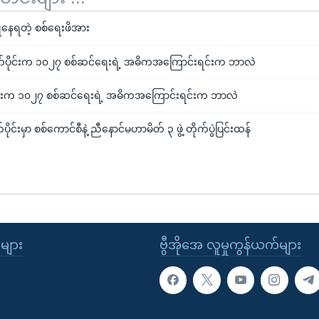
ံနေရတဲ့ စစ်ရေးဖိအား
ာက်ပိုင်းက ၁၀၂၇ စစ်ဆင်ရေးရဲ့ အဓိကအကြောင်းရင်းက ဘာလဲ
ပိုင်းက ၁၀၂၇ စစ်ဆင်ရေးရဲ့ အဓိကအကြောင်းရင်းက ဘာလဲ
ိုင်းမှာ စစ်ကောင်စီနဲ့ ညီနောင်မဟာမိတ် ၃ ဖွဲ့ တိုက်ပွဲပြင်းထန်
ုများ
ဗွီအိုအေ လူမှုကွန်ယက်များ