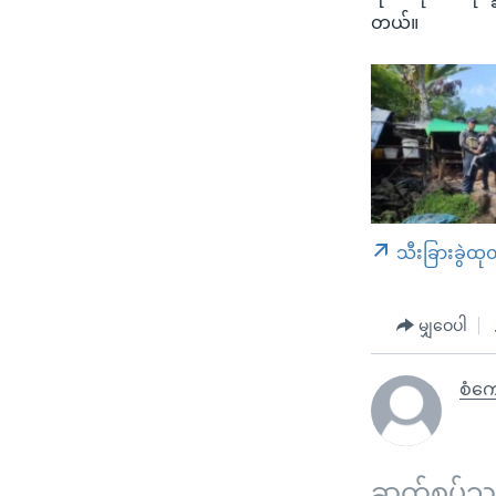
တယ်။
သီးခြားခွဲထု
မျှဝေပါ
စံကျ
ဆက်စပ်သတင