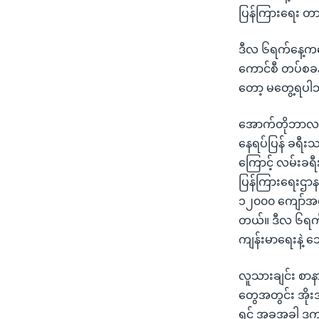
ပြန်ကြားရေး တာဝ
ဒီလ ၆ရက်နေ့ကတော
ကောင်စီ တပ်စခန
တော့ မတွေ့ရပါဘ
အောက်တိုဘာလ ၂၇
နေရပ်ပြန် ခရီး
ကြောင့် လမ်းခရီ
ပြန်ကြားရေးဌာနက
၁၂၀၀၀ ကျော်အတွ
တယ်။ ဒီလ ၆ရက်န
ကျန်းမာရေးနဲ့ 
လူသားချင်း စာနာ
တွေအတွင်း အိုးအိ
ရင် အခုအခါ ဒုက