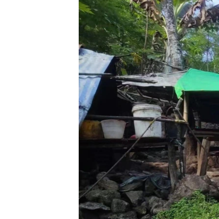
သုတပဒေသာ အင်္ဂလိပ်စာ
အ
ညွန်း
စာမျက်နှာ
သို့
ကျော်
ကြည့်
ရန်
ရှာဖွေ
ရန်
နေရာ
သို့
ကျော်
ရန်