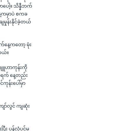
ှာပေါ့။ သိန္နီဘက်
နေ့ကမှာပဲ စကခ
ှုန်းနိုင်ခဲ့တယ်
ရက်နေ့ကတော့ မုံး
ါတယ်။
 ဗျူဟာကုန်းကို
ဒီ ၅ရက် နေ့တည်း
်ကုန်းပေါ်မှာ
ျော်လွင် ကျဆုံး
ပြီး ပန်လုံပင်မ