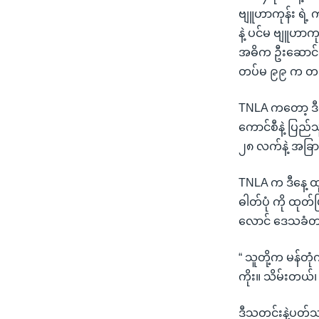
ဗျူဟာကုန်း ရဲ့ 
နဲ့ ပင်မ ဗျူဟာကု
အဓိက ဦးဆောင်တ
တပ်မ ၉၉ က တပ်မ
TNLA ကတော့ ဒီနေ
ကောင်စီနဲ့ ပြည်
၂၈ လက်နဲ့ အခြာ
TNLA က ဒီနေ့ ထုတ
ဓါတ်ပုံ ကို ထုတ်ပ
လောင် ဒေသခံတဦးက
“ သူတို့က မန်တုံ
ကိုး။ သိမ်းတယ်
ဒီသတင်းနဲ့ပတ်သက