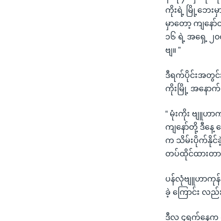
ကိုးရဲ့ မြို့ဘေး
မှာတော့ ကျနော်
၁၆ ရဲ့ အရှေ့ ၂၀၀
ဗျ။ ”
ဒီရက်ပိုင်းအတွင်
ကိုးမြို့ အနောက
“ မုံးကိုး ဗျူဟာ
ကျနော်တို့ ဒီနေ့
က သိမ်းပိုက်နို
တပ်ထိုင်ထားတာ
ပန်လုံဗျူဟာကုန်
ခဲ့ ကြောင်း လ
ဒီလ ၄ရက်နေ့က ကို