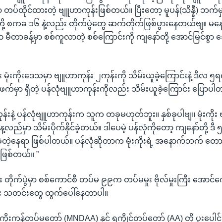
မှာ တပ်ထိုင်ထားတဲ့ ဗျူဟာကုန်းဖြစ်တယ်။ ပြီးတော့ မူပန်(သိန္နီ) ဘက်မ
တို့ စကခ ၁၆ နဲ့လည်း တိုက်ပွဲတွေ ဆက်တိုက်ဖြစ်ပွားနေတယ်ဗျ။ မ
 မီတာခန့်မှာ စစ်ကူလာတဲ့ စစ်ကြောင်းကို ကျနော်တို့ အောင်မြင်စွာ ချေမ
း မုံးကိုးဒေသမှာ ဗျူဟာကုန်း ၂ကုန်းကို သိမ်းယူခဲ့ကြောင်းနဲ့ ဒီလ ၅
်ဖက်မှာ ရှိတဲ့ ပန်လုံဗျူဟာကုန်းကိုလည်း သိမ်းယူခဲ့ကြောင်း ပြောပ
ကုန်းနဲ့ ပန်လုံဗျူဟာကုန်းက သူက တခုမဟုတ်ဘူး။ နှစ်ခုပါဗျ။ မုံးကိုး
 နေ့လည်မှာ သိမ်းပိုက်နိုင်ခဲ့တယ်။ ဒါပေမဲ့ ပန်လုံကိုတော့ ကျနော်တို့ 
င်ခဲ့တဲ့နေရာ ဖြစ်ပါတယ်။ ပန်လုံဆိုတာက မုံးကိုးရဲ့ အနောက်ဘက် တောင
ဖြစ်တယ်။ ”
း တိုက်ပွဲမှာ စစ်ကောင်စီ တပ်မ ၉၉က တပ်မမှုး ဗိုလ်မှုးကြီး အောင်က
ည်း သတင်းတွေ ထွက်ပေါ်နေတာပါ။
းကန့်တပ်မတော် (MNDAA) နှင့် ရက္ခိုင့်တပ်တော် (AA) တို့ ပူးပေါင်း