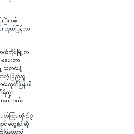
ပြီး စစ်
င်း ထုတ်ပြန်တာ
က်ကိုင်မြို့က
့် မပေးတာ
ဲ့ သတင်းနဲ့
လာတဲ့ ပြည်သူ
င်းထုတ်ပြန် ပါ
ရိက္ခာ၊
ပြထားပါတယ်။
ပတ်ကြာ တိုက်ပွဲ
ာင် တွေနဲ့ပါဆို
တ်ပြန်ထားပါ