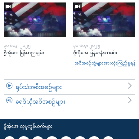
၃၀ မတ္၊ ၂၀၂၅
၃၀ မတ္၊ ၂၀၂၅
ဗွီအိုအေ မြန်မာညချမ်း
ဗွီအိုအေ မြန်မာနံနက်ခင်း
အစီအစဉ်တွဲများအားလုံးကြည့်ရှုရန်
ရုပ်သံအစီအစဉ်များ
ရေဒီယိုအစီအစဉ်များ
ဗွီအိုအေ လူမှုကွန်ယက်များ