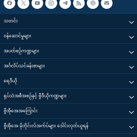
သတင်း
၀န်ဆောင်မှုများ
အပတ်စဉ်ကဏ္ဍများ
အင်္ဂလိပ်သင်ခန်းစာများ
ရေဒီယို
ရုပ်သံအစီအစဉ်နှင့် ဗွီဒီယိုကဏ္ဍများ
ဗွီအိုအေအကြောင်း
ဗွီအိုအေ မိုဘိုင်းလ်အက်ပ်များ ဒေါင်းလုတ်ယူရန်