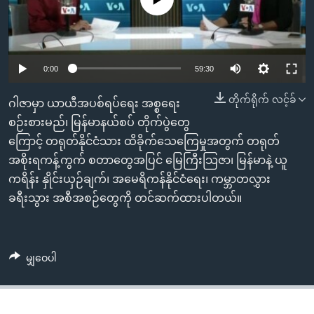
အ
သုတပဒေသာ အင်္ဂလိပ်စာ
ညွန်း
Learning English
စာမျက်နှာ
သို့
ဗွီအိုအေ လူမှုကွန်ယက်များ
0:00
59:30
ကျော်
ကြည့်
တိုက်ရိုက် လင့်ခ်
ဂါဇာမှာ ယာယီအပစ်ရပ်ရေး အစ္စရေး
ရန်
စဉ်းစားမည်၊ မြန်မာနယ်စပ် တိုက်ပွဲတွေ
ဘာသာစကားများ
ရှာဖွေ
ကြောင့် တရုတ်နိုင်ငံသား ထိခိုက်သေကြေမှုအတွက် တရုတ်
ရန်
အစိုးရကန့်ကွက် စတာတွေအပြင် မြေကြီးသြဇာ၊ မြန်မာနဲ့ ယူ
နေရာ
ကရိန်း နှိုင်းယှဉ်ချက်၊ အမေရိကန်နိုင်ငံရေး၊ ကမ္ဘာတလွှား
သို့
ခရီးသွား အစီအစဉ်တွေကို တင်ဆက်ထားပါတယ်။
ကျော်
ရန်
မျှဝေပါ