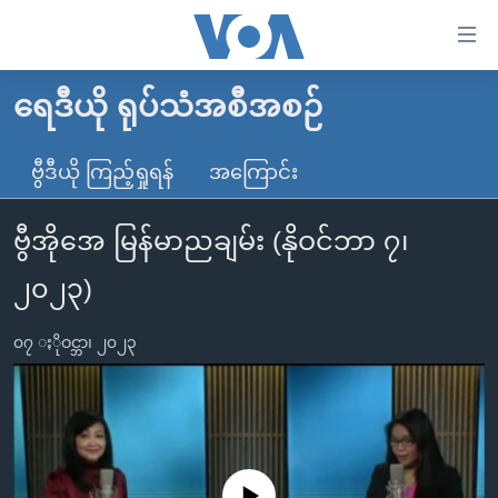
သုံး
ရ
လွယ်ကူ
ရေဒီယို ရုပ်သံအစီအစဉ်
မူလစာမျက်နှာ
စေ
မြန်မာ
ဗွီဒီယို ကြည့်ရှုရန်
အကြောင်း
သည့်
ကမ္ဘာ့သတင်းများ
Link
ဗွီအိုအေ မြန်မာညချမ်း (နိုဝင်ဘာ ၇၊
ဗွီဒီယို
နိုင်ငံတကာ
များ
သတင်းလွတ်လပ်ခွင့်
အမေရိကန်
၂၀၂၃)
ပင်မ
ရပ်ဝန်းတခု လမ်းတခု အလွန်
တရုတ်
အကြောင်းအရာ
၀၇ ႏိုဝင္ဘာ၊ ၂၀၂၃
သို့
အင်္ဂလိပ်စာလေ့လာမယ်
အစ္စရေး-ပါလက်စတိုင်း
ကျော်
အပတ်စဉ်ကဏ္ဍများ
အမေရိကန်သုံးအီဒီယံ
ကြည့်
ရေဒီယိုနှင့်ရုပ်သံ အချက်အလက်များ
မကြေးမုံရဲ့ အင်္ဂလိပ်စာ
ရေဒီယို
ရန်
ပင်မ
ရေဒီယို/တီဗွီအစီအစဉ်
ရုပ်ရှင်ထဲက အင်္ဂလိပ်စာ
တီဗွီ
No media source currently available