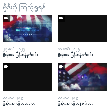
ဗွီဒီယို ကြည့်ရှုရန်
၂၃ ဧၿပီ၊ ၂၀၂၅
၀၁ ဧၿပီ၊ ၂၀၂၅
ဗွီအိုအေ မြန်မာနံနက်ခင်း
ဗွီအိုအေ မြန်မာနံနက်ခင်း
၃၁ မတ္၊ ၂၀၂၅
၃၁ မတ္၊ ၂၀၂၅
ဗွီအိုအေ မြန်မာညချမ်း
ဗွီအိုအေ မြန်မာနံနက်ခင်း