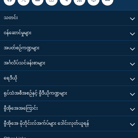
သတင်း
၀န်ဆောင်မှုများ
အပတ်စဉ်ကဏ္ဍများ
အင်္ဂလိပ်သင်ခန်းစာများ
ရေဒီယို
ရုပ်သံအစီအစဉ်နှင့် ဗွီဒီယိုကဏ္ဍများ
ဗွီအိုအေအကြောင်း
ဗွီအိုအေ မိုဘိုင်းလ်အက်ပ်များ ဒေါင်းလုတ်ယူရန်