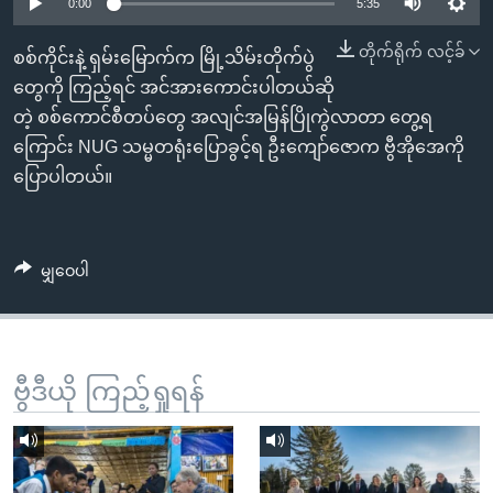
အ
0:00
5:35
သုတပဒေသာ အင်္ဂလိပ်စာ
ညွန်း
Learning English
တိုက်ရိုက် လင့်ခ်
စစ်ကိုင်းနဲ့ ရှမ်းမြောက်က မြို့သိမ်းတိုက်ပွဲ
စာမျက်နှာ
တွေကို ကြည့်ရင် အင်အားကောင်းပါတယ်ဆို
သို့
ဗွီအိုအေ လူမှုကွန်ယက်များ
တဲ့ စစ်ကောင်စီတပ်တွေ အလျင်အမြန်ပြိုကွဲလာတာ တွေ့ရ
ကျော်
ကြောင်း NUG သမ္မတရုံးပြောခွင့်ရ ဦးကျော်ဇောက ဗွီအိုအေကို
ကြည့်
ပြောပါတယ်။
ရန်
ဘာသာစကားများ
ရှာဖွေ
ရန်
မျှဝေပါ
နေရာ
သို့
ကျော်
ရန်
ဗွီဒီယို ကြည့်ရှုရန်