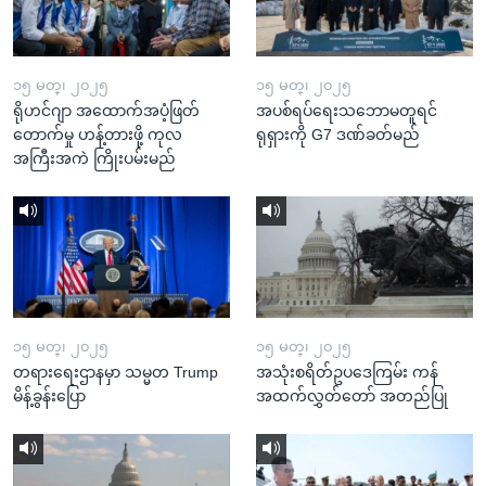
၁၅ မတ္၊ ၂၀၂၅
၁၅ မတ္၊ ၂၀၂၅
ရိုဟင်ဂျာ အထောက်အပံ့ဖြတ်
အပစ်ရပ်ရေးသဘောမတူရင်
တောက်မှု ဟန့်တားဖို့ ကုလ
ရုရှားကို G7 ဒဏ်ခတ်မည်
အကြီးအကဲ ကြိုးပမ်းမည်
၁၅ မတ္၊ ၂၀၂၅
၁၅ မတ္၊ ၂၀၂၅
တရားရေးဌာနမှာ သမ္မတ Trump
အသုံးစရိတ်ဥပဒေကြမ်း ကန်
မိန့်ခွန်းပြော
အထက်လွှတ်တော် အတည်ပြု