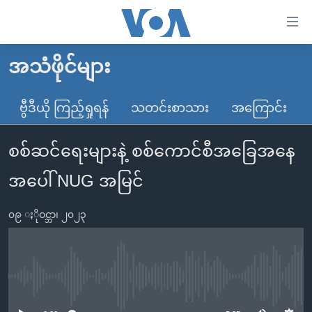
သုံး
ရ
လွယ်ကူ
အသံဖိုင်များ
မူလစာမျက်နှာ
စေ
မြန်မာ
ဗွီဒီယို ကြည့်ရှုရန်
သတင်းစာသား
အကြောင်း
သည့်
ကမ္ဘာ့သတင်းများ
Link
စစ်ဆင်ရေးများနဲ့ စစ်ကောင်စီအခြေအနေ
ဗွီဒီယို
နိုင်ငံတကာ
များ
သတင်းလွတ်လပ်ခွင့်
အမေရိကန်
အပေါ် NUG အမြင်
ပင်မ
ရပ်ဝန်းတခု လမ်းတခု အလွန်
တရုတ်
အကြောင်းအရာ
၀၉ ႏိုဝင္ဘာ၊ ၂၀၂၃
သို့
အင်္ဂလိပ်စာလေ့လာမယ်
အစ္စရေး-ပါလက်စတိုင်း
ကျော်
အပတ်စဉ်ကဏ္ဍများ
အမေရိကန်သုံးအီဒီယံ
ကြည့်
ရေဒီယိုနှင့်ရုပ်သံ အချက်အလက်များ
မကြေးမုံရဲ့ အင်္ဂလိပ်စာ
ရေဒီယို
ရန်
No media source currently available
ပင်မ
ရေဒီယို/တီဗွီအစီအစဉ်
ရုပ်ရှင်ထဲက အင်္ဂလိပ်စာ
တီဗွီ