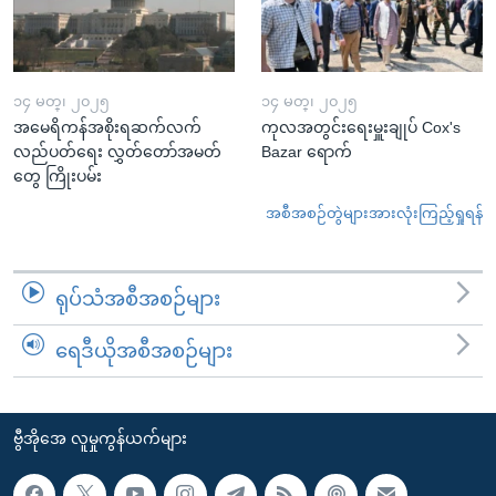
၁၄ မတ္၊ ၂၀၂၅
၁၄ မတ္၊ ၂၀၂၅
အမေရိကန်အစိုးရဆက်လက်
ကုလအတွင်းရေးမှူးချုပ် Cox's
လည်ပတ်ရေး လွှတ်တော်အမတ်
Bazar ရောက်
တွေ ကြိုးပမ်း
အစီအစဉ်တွဲများအားလုံးကြည့်ရှုရန်
ရုပ်သံအစီအစဉ်များ
ရေဒီယိုအစီအစဉ်များ
ဗွီအိုအေ လူမှုကွန်ယက်များ