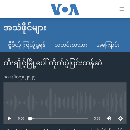
သုံး
ရ
လွယ်ကူ
အသံဖိုင်များ
မူလစာမျက်နှာ
စေ
မြန်မာ
ဗွီဒီယို ကြည့်ရှုရန်
သတင်းစာသား
အကြောင်း
သည့်
ကမ္ဘာ့သတင်းများ
Link
ထီးချိုင့်မြို့ပေါ် တိုက်ပွဲပြင်းထန်ဆဲ
ဗွီဒီယို
နိုင်ငံတကာ
များ
သတင်းလွတ်လပ်ခွင့်
အမေရိကန်
ပင်မ
၁၀ ႏိုဝင္ဘာ၊ ၂၀၂၃
ရပ်ဝန်းတခု လမ်းတခု အလွန်
တရုတ်
အကြောင်းအရာ
သို့
အင်္ဂလိပ်စာလေ့လာမယ်
အစ္စရေး-ပါလက်စတိုင်း
ကျော်
အပတ်စဉ်ကဏ္ဍများ
အမေရိကန်သုံးအီဒီယံ
No media source currently available
ကြည့်
ရေဒီယိုနှင့်ရုပ်သံ အချက်အလက်များ
မကြေးမုံရဲ့ အင်္ဂလိပ်စာ
ရေဒီယို
ရန်
0:00
3:38
ပင်မ
ရေဒီယို/တီဗွီအစီအစဉ်
ရုပ်ရှင်ထဲက အင်္ဂလိပ်စာ
တီဗွီ