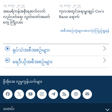
၁၄ မတ္၊ ၂၀၂၅
၁၄ မတ္၊ ၂၀၂၅
အမေရိကန်အစိုးရဆက်လက်
ကုလအတွင်းရေးမှူးချုပ် Cox's
လည်ပတ်ရေး လွှတ်တော်အမတ်
Bazar ရောက်
တွေ ကြိုးပမ်း
အစီအစဉ်တွဲများအားလုံးကြည့်ရှုရန်
ရုပ်သံအစီအစဉ်များ
ရေဒီယိုအစီအစဉ်များ
ဗွီအိုအေ လူမှုကွန်ယက်များ
သတင်း