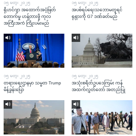
၁၅ မတ္၊ ၂၀၂၅
၁၅ မတ္၊ ၂၀၂၅
ရိုဟင်ဂျာ အထောက်အပံ့ဖြတ်
အပစ်ရပ်ရေးသဘောမတူရင်
တောက်မှု ဟန့်တားဖို့ ကုလ
ရုရှားကို G7 ဒဏ်ခတ်မည်
အကြီးအကဲ ကြိုးပမ်းမည်
၁၅ မတ္၊ ၂၀၂၅
၁၅ မတ္၊ ၂၀၂၅
တရားရေးဌာနမှာ သမ္မတ Trump
အသုံးစရိတ်ဥပဒေကြမ်း ကန်
မိန့်ခွန်းပြော
အထက်လွှတ်တော် အတည်ပြု