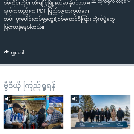
တိုက်ရိုက် လင့်ခ်
အ
စစ်ကိုင်းတိုင်း ထီးချိုင့်မြို့နယ်မှာ နိုဝင်ဘာ ၈
သုတပဒေသာ အင်္ဂလိပ်စာ
ညွန်း
Learning English
ရက်ကတည်းက PDF ပြည်သူ့ကာကွယ်ရေး
စာမျက်နှာ
တပ်၊ ပူးပေါင်းတပ်ဖွဲ့တွေနဲ့ စစ်ကောင်စီကြား တိုက်ပွဲတွေ
သို့
ဗွီအိုအေ လူမှုကွန်ယက်များ
ပြင်းထန်နေပါတယ်။
ကျော်
ကြည့်
ရန်
မျှဝေပါ
ဘာသာစကားများ
ရှာဖွေ
ရန်
နေရာ
သို့
ဗွီဒီယို ကြည့်ရှုရန်
ကျော်
ရန်